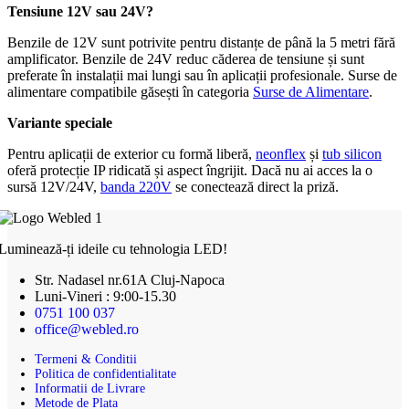
Tensiune 12V sau 24V?
Benzile de 12V sunt potrivite pentru distanțe de până la 5 metri fără
amplificator. Benzile de 24V reduc căderea de tensiune și sunt
preferate în instalații mai lungi sau în aplicații profesionale. Surse de
alimentare compatibile găsești în categoria
Surse de Alimentare
.
Variante speciale
Pentru aplicații de exterior cu formă liberă,
neonflex
și
tub silicon
oferă protecție IP ridicată și aspect îngrijit. Dacă nu ai acces la o
sursă 12V/24V,
banda 220V
se conectează direct la priză.
Luminează-ți ideile cu tehnologia LED!
Str. Nadasel nr.61A Cluj-Napoca
Luni-Vineri : 9:00-15.30
0751 100 037
office@webled.ro
Termeni & Conditii
Politica de confidentialitate
Informatii de Livrare
Metode de Plata