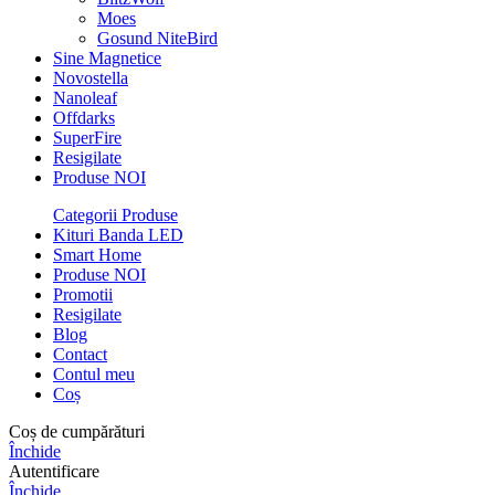
Moes
Gosund NiteBird
Sine Magnetice
Novostella
Nanoleaf
Offdarks
SuperFire
Resigilate
Produse NOI
Categorii Produse
Kituri Banda LED
Smart Home
Produse NOI
Promotii
Resigilate
Blog
Contact
Contul meu
Coș
Coș de cumpărături
Închide
Autentificare
Închide