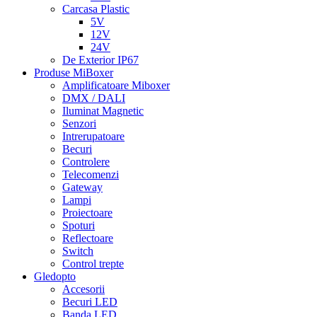
Carcasa Plastic
5V
12V
24V
De Exterior IP67
Produse MiBoxer
Amplificatoare Miboxer
DMX / DALI
Iluminat Magnetic
Senzori
Intrerupatoare
Becuri
Controlere
Telecomenzi
Gateway
Lampi
Proiectoare
Spoturi
Reflectoare
Switch
Control trepte
Gledopto
Accesorii
Becuri LED
Banda LED