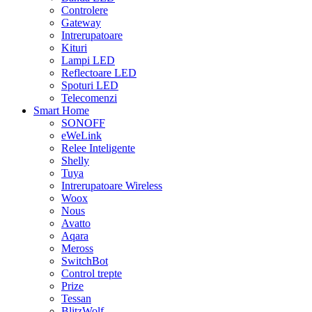
Controlere
Gateway
Intrerupatoare
Kituri
Lampi LED
Reflectoare LED
Spoturi LED
Telecomenzi
Smart Home
SONOFF
eWeLink
Relee Inteligente
Shelly
Tuya
Intrerupatoare Wireless
Woox
Nous
Avatto
Aqara
Meross
SwitchBot
Control trepte
Prize
Tessan
BlitzWolf