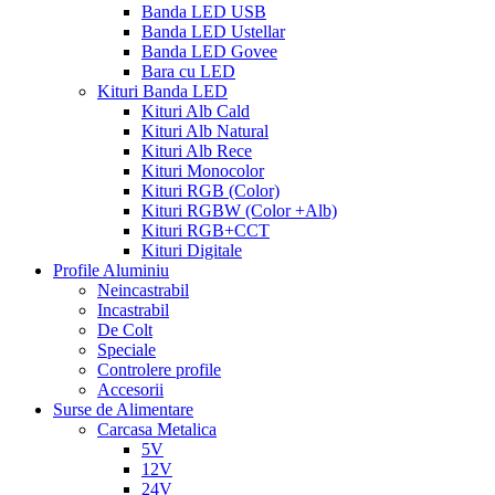
Banda LED USB
Banda LED Ustellar
Banda LED Govee
Bara cu LED
Kituri Banda LED
Kituri Alb Cald
Kituri Alb Natural
Kituri Alb Rece
Kituri Monocolor
Kituri RGB (Color)
Kituri RGBW (Color +Alb)
Kituri RGB+CCT
Kituri Digitale
Profile Aluminiu
Neincastrabil
Incastrabil
De Colt
Speciale
Controlere profile
Accesorii
Surse de Alimentare
Carcasa Metalica
5V
12V
24V