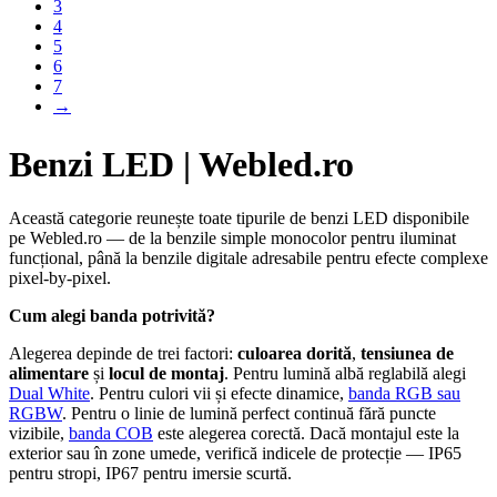
3
4
5
6
7
→
Benzi LED | Webled.ro
Această categorie reunește toate tipurile de benzi LED disponibile
pe Webled.ro — de la benzile simple monocolor pentru iluminat
funcțional, până la benzile digitale adresabile pentru efecte complexe
pixel-by-pixel.
Cum alegi banda potrivită?
Alegerea depinde de trei factori:
culoarea dorită
,
tensiunea de
alimentare
și
locul de montaj
. Pentru lumină albă reglabilă alegi
Dual White
. Pentru culori vii și efecte dinamice,
banda RGB sau
RGBW
. Pentru o linie de lumină perfect continuă fără puncte
vizibile,
banda COB
este alegerea corectă. Dacă montajul este la
exterior sau în zone umede, verifică indicele de protecție — IP65
pentru stropi, IP67 pentru imersie scurtă.