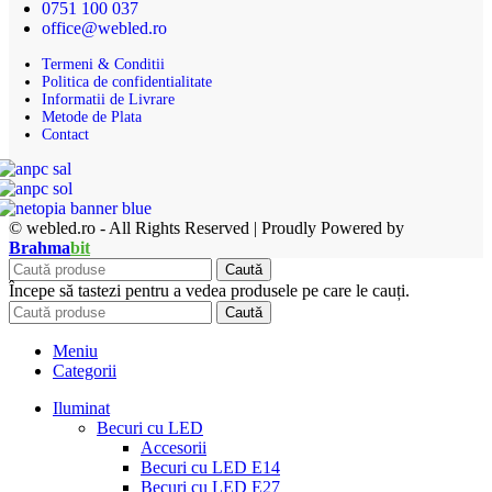
0751 100 037
office@webled.ro
Termeni & Conditii
Politica de confidentialitate
Informatii de Livrare
Metode de Plata
Contact
© webled.ro - All Rights Reserved | Proudly Powered by
Brahma
bit
Caută
Începe să tastezi pentru a vedea produsele pe care le cauți.
Caută
Meniu
Categorii
Iluminat
Becuri cu LED
Accesorii
Becuri cu LED E14
Becuri cu LED E27