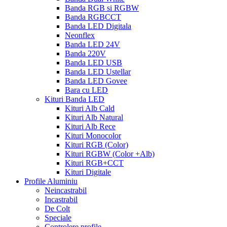
Banda RGB si RGBW
Banda RGBCCT
Banda LED Digitala
Neonflex
Banda LED 24V
Banda 220V
Banda LED USB
Banda LED Ustellar
Banda LED Govee
Bara cu LED
Kituri Banda LED
Kituri Alb Cald
Kituri Alb Natural
Kituri Alb Rece
Kituri Monocolor
Kituri RGB (Color)
Kituri RGBW (Color +Alb)
Kituri RGB+CCT
Kituri Digitale
Profile Aluminiu
Neincastrabil
Incastrabil
De Colt
Speciale
Controlere profile