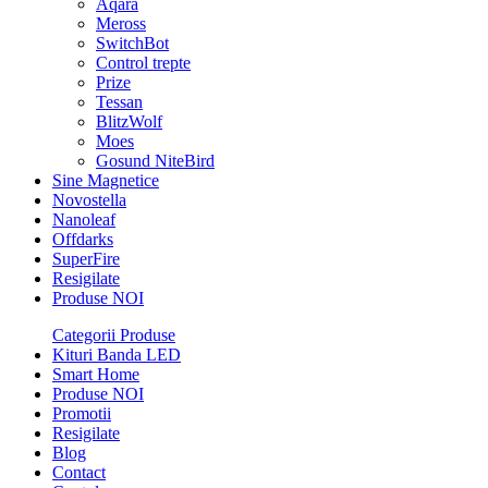
Aqara
Meross
SwitchBot
Control trepte
Prize
Tessan
BlitzWolf
Moes
Gosund NiteBird
Sine Magnetice
Novostella
Nanoleaf
Offdarks
SuperFire
Resigilate
Produse NOI
Categorii Produse
Kituri Banda LED
Smart Home
Produse NOI
Promotii
Resigilate
Blog
Contact