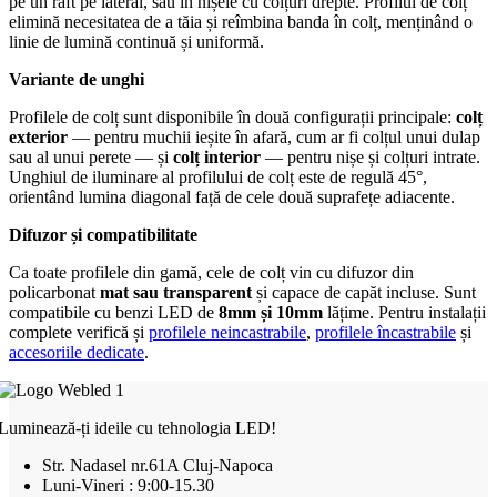
pe un raft pe lateral, sau în nișele cu colțuri drepte. Profilul de colț
elimină necesitatea de a tăia și reîmbina banda în colț, menținând o
linie de lumină continuă și uniformă.
Variante de unghi
Profilele de colț sunt disponibile în două configurații principale:
colț
exterior
— pentru muchii ieșite în afară, cum ar fi colțul unui dulap
sau al unui perete — și
colț interior
— pentru nișe și colțuri intrate.
Unghiul de iluminare al profilului de colț este de regulă 45°,
orientând lumina diagonal față de cele două suprafețe adiacente.
Difuzor și compatibilitate
Ca toate profilele din gamă, cele de colț vin cu difuzor din
policarbonat
mat sau transparent
și capace de capăt incluse. Sunt
compatibile cu benzi LED de
8mm și 10mm
lățime. Pentru instalații
complete verifică și
profilele neincastrabile
,
profilele încastrabile
și
accesoriile dedicate
.
Luminează-ți ideile cu tehnologia LED!
Str. Nadasel nr.61A Cluj-Napoca
Luni-Vineri : 9:00-15.30