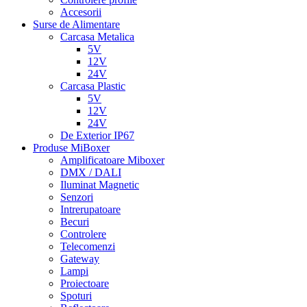
Accesorii
Surse de Alimentare
Carcasa Metalica
5V
12V
24V
Carcasa Plastic
5V
12V
24V
De Exterior IP67
Produse MiBoxer
Amplificatoare Miboxer
DMX / DALI
Iluminat Magnetic
Senzori
Intrerupatoare
Becuri
Controlere
Telecomenzi
Gateway
Lampi
Proiectoare
Spoturi