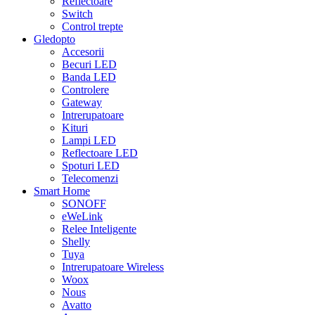
Reflectoare
Switch
Control trepte
Gledopto
Accesorii
Becuri LED
Banda LED
Controlere
Gateway
Intrerupatoare
Kituri
Lampi LED
Reflectoare LED
Spoturi LED
Telecomenzi
Smart Home
SONOFF
eWeLink
Relee Inteligente
Shelly
Tuya
Intrerupatoare Wireless
Woox
Nous
Avatto