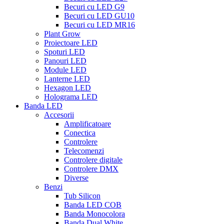
Becuri cu LED G9
Becuri cu LED GU10
Becuri cu LED MR16
Plant Grow
Proiectoare LED
Spoturi LED
Panouri LED
Module LED
Lanterne LED
Hexagon LED
Holograma LED
Banda LED
Accesorii
Amplificatoare
Conectica
Controlere
Telecomenzi
Controlere digitale
Controlere DMX
Diverse
Benzi
Tub Silicon
Banda LED COB
Banda Monocolora
Banda Dual White