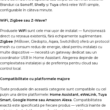
Branduri ca
Sonoff
,
Shelly
și
Tuya
oferă relee WiFi simple,
configurabile în câteva minute.
WiFi, Zigbee sau Z-Wave?
Produsele
WiFi
sunt cele mai ușor de instalat — funcționează
direct cu rețeaua existentă, fără echipamente suplimentare.
Zigbee
(MiBoxer, Gledopto, Aqara, SwitchBot) oferă un protocol
mesh cu consum redus de energie, ideal pentru instalații cu
multe dispozitive — necesită un gateway dedicat sau un
coordinator USB în Home Assistant. Alegerea depinde de
complexitatea instalației și de preferința pentru cloud sau
control local.
Compatibilitate cu platformele majore
Toate produsele din această categorie sunt compatibile cu cel
puțin una dintre platformele:
Home Assistant, eWeLink, Tuya
Smart, Google Home sau Amazon Alexa
. Compatibilitatea
exactă este specificată pe fiecare produs — verifică înainte de