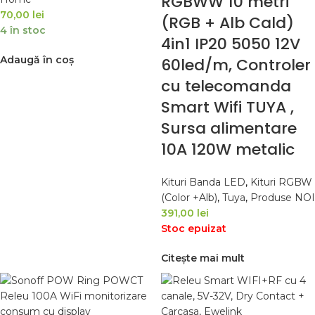
RGBWW 10 metri
70,00
lei
(RGB + Alb Cald)
4 în stoc
4in1 IP20 5050 12V
Adaugă în coș
60led/m, Controler
cu telecomanda
Smart Wifi TUYA ,
Sursa alimentare
10A 120W metalic
Kituri Banda LED
,
Kituri RGBW
(Color +Alb)
,
Tuya
,
Produse NOI
391,00
lei
Stoc epuizat
Citește mai mult