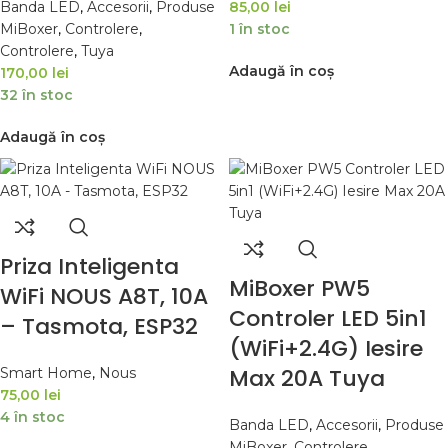
Banda LED
,
Accesorii
,
Produse
85,00
lei
MiBoxer
,
Controlere
,
1 în stoc
Controlere
,
Tuya
Adaugă în coș
170,00
lei
32 în stoc
Adaugă în coș
Priza Inteligenta
MiBoxer PW5
WiFi NOUS A8T, 10A
Controler LED 5in1
– Tasmota, ESP32
(WiFi+2.4G) Iesire
Max 20A Tuya
Smart Home
,
Nous
75,00
lei
4 în stoc
Banda LED
,
Accesorii
,
Produse
MiBoxer
,
Controlere
,