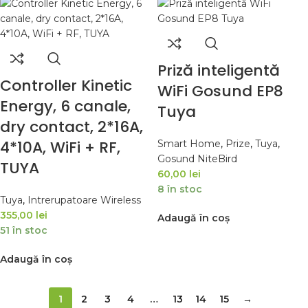
Priză inteligentă
Controller Kinetic
WiFi Gosund EP8
Energy, 6 canale,
Tuya
dry contact, 2*16A,
4*10A, WiFi + RF,
Smart Home
,
Prize
,
Tuya
,
Gosund NiteBird
TUYA
60,00
lei
8 în stoc
Tuya
,
Intrerupatoare Wireless
355,00
lei
Adaugă în coș
51 în stoc
Adaugă în coș
1
2
3
4
…
13
14
15
→