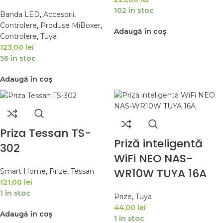
102 în stoc
Banda LED
,
Accesorii
,
Controlere
,
Produse MiBoxer
,
Adaugă în coș
Controlere
,
Tuya
123,00
lei
56 în stoc
Adaugă în coș
Priza Tessan TS-
Priză inteligentă
302
WiFi NEO NAS-
WR10W TUYA 16A
Smart Home
,
Prize
,
Tessan
121,00
lei
1 în stoc
Prize
,
Tuya
44,00
lei
Adaugă în coș
1 în stoc