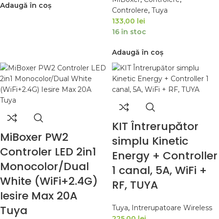
Adaugă în coș
Controlere
,
Tuya
133,00
lei
16 în stoc
Adaugă în coș
KIT Întrerupător
MiBoxer PW2
simplu Kinetic
Controler LED 2in1
Energy + Controller
Monocolor/Dual
1 canal, 5A, WiFi +
White (WiFi+2.4G)
RF, TUYA
Iesire Max 20A
Tuya
Tuya
,
Intrerupatoare Wireless
225,00
lei