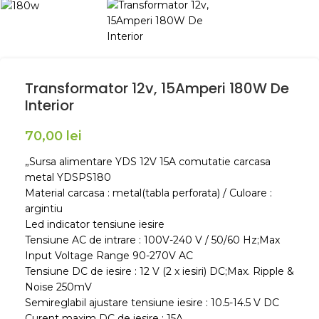
Transformator 12v, 15Amperi 180W De
Interior
70,00
lei
„Sursa alimentare YDS 12V 15A comutatie carcasa
metal YDSPS180
Material carcasa : metal(tabla perforata) / Culoare :
argintiu
Led indicator tensiune iesire
Tensiune AC de intrare : 100V-240 V / 50/60 Hz;Max
Input Voltage Range 90-270V AC
Tensiune DC de iesire : 12 V (2 x iesiri) DC;Max. Ripple &
Noise 250mV
Semireglabil ajustare tensiune iesire : 10.5-14.5 V DC
Curent maxim DC de iesire : 15A