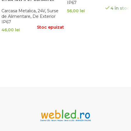
IP67
4 în stoc
Carcasa Metalica
,
24V
,
Surse
56,00
lei
de Alimentare
,
De Exterior
IP67
ADAUGĂ ÎN COȘ
Stoc epuizat
46,00
lei
CITEȘTE MAI MULT