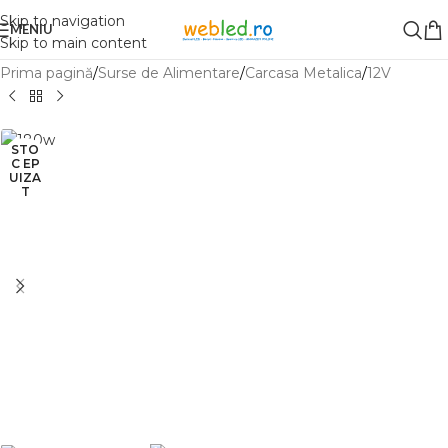
Skip to navigation
MENIU
Skip to main content
Prima pagină
/
Surse de Alimentare
/
Carcasa Metalica
/
12V
STO
C EP
UIZA
T