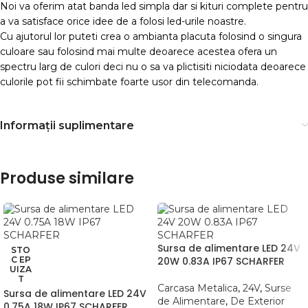
Noi va oferim atat banda led simpla dar si kituri complete pentru
a va satisface orice idee de a folosi led-urile noastre.
Cu ajutorul lor puteti crea o ambianta placuta folosind o singura
culoare sau folosind mai multe deoarece acestea ofera un
spectru larg de culori deci nu o sa va plictisiti niciodata deoarece
culorile pot fii schimbate foarte usor din telecomanda.
Informații suplimentare
Produse similare
Sursa de alimentare LED 24V
STO
C EP
20W 0.83A IP67 SCHARFER
UIZA
T
Carcasa Metalica
,
24V
,
Surse
Sursa de alimentare LED 24V
de Alimentare
,
De Exterior
0.75A 18W IP67 SCHARFER