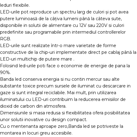
leduri flexibile.
LED-urile pot reproduce un spectru larg de culori şi pot avea
putere luminoasă de la câţiva lumeni până la câteva sute,
disponibile in solutii de alimentare cu 12V sau 220V si culori
predefinite sau programabile prin intermediul controllerelor
RGB.
LED-urile sunt realizate într-o mare varietate de forme
constructive de la chip-uri implementate direct pe cablaj până la
LED-uri multichip de putere mare .
Folosind led-urile poti face o economie de energie de pana la
90%.
Banda led conserva energia si nu contin mercur sau alte
substante toxice precum sursele de iluminat cu descarcare in
gaze si sunt integral reciclabile. Mai mult, prin utilizarea
iluminatului cu LED-uri contribuim la reducerea emisiilor de
dioxid de carbon din atmosfera.
Dimensiunile si masa redusa si flexibilitatea ofera posibilitatea
unor solutii inovative cu design compact.
Cu o mentenanta aproape zero,Banda led se potriveste la
montarea in locuri greu accesibile.