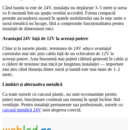
Când banda ta este de 24V, instalația nu depășește 3–5 metri și sursa
va fi montată într-un spațiu ventilat accesibil. Forma compactă
permite ascunderea ușoară în spatele mobilierului sau în nișe unde o
sursă metalică nu încape, fără a compromite funcționalitatea pentru
instalații de dimensiuni mici.
Avantajul 24V față de 12V la aceeași putere
Chiar și la sursele plastic, tensiunea de 24V aduce avantajul
curentului mai mic prin cablu față de un echivalent de 12V la
aceeași putere. Asta înseamnă mai puțină căldură generată în cablu și
o cădere de tensiune mai mică pe lungimea instalației — important
mai ales când distanța dintre sursă și bandă este mai mare de 1–2
metri.
Limitări și alternativa metalică
Ca toate sursele cu carcasă plastic, nu sunt recomandate pentru
puteri mari, funcționare continuă sau montaj în spații închise fără
ventilație. Pentru instalații permanente sau profesionale, sursele cu
carcasă metalică 24V
sunt alegerea corectă.