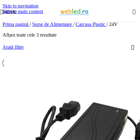
Skip to navigation
Skip to main content
MENIU
Prima pagină
/
Surse de Alimentare
/
Carcasa Plastic
/
24V
Afișez toate cele 3 rezultate
Arată filtre