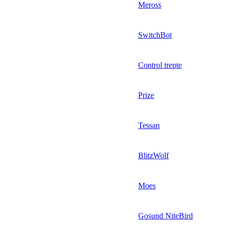
Meross
SwitchBot
Control trepte
Prize
Tessan
BlitzWolf
Moes
Gosund NiteBird