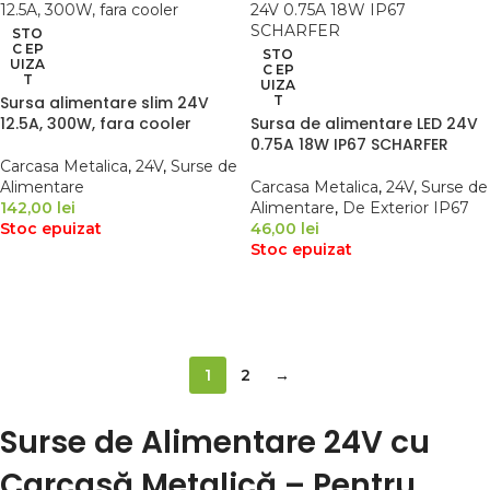
STO
C EP
STO
UIZA
C EP
T
UIZA
Sursa alimentare slim 24V
T
12.5A, 300W, fara cooler
Sursa de alimentare LED 24V
0.75A 18W IP67 SCHARFER
Carcasa Metalica
,
24V
,
Surse de
Alimentare
Carcasa Metalica
,
24V
,
Surse de
142,00
lei
Alimentare
,
De Exterior IP67
Stoc epuizat
46,00
lei
Stoc epuizat
CITEȘTE MAI MULT
CITEȘTE MAI MULT
1
2
→
Surse de Alimentare 24V cu
Carcasă Metalică – Pentru