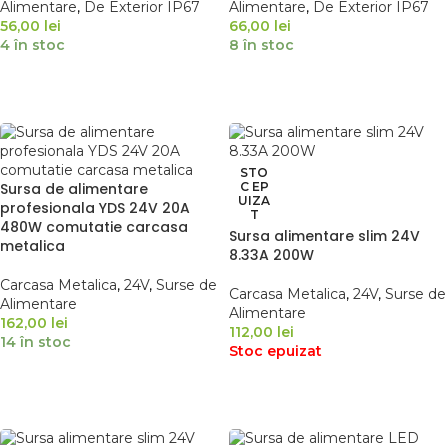
Alimentare
,
De Exterior IP67
Alimentare
,
De Exterior IP67
56,00
lei
66,00
lei
4 în stoc
8 în stoc
ADAUGĂ ÎN COȘ
ADAUGĂ ÎN COȘ
STO
Sursa de alimentare
C EP
UIZA
profesionala YDS 24V 20A
T
480W comutatie carcasa
Sursa alimentare slim 24V
metalica
8.33A 200W
Carcasa Metalica
,
24V
,
Surse de
Carcasa Metalica
,
24V
,
Surse de
Alimentare
Alimentare
162,00
lei
112,00
lei
14 în stoc
Stoc epuizat
ADAUGĂ ÎN COȘ
CITEȘTE MAI MULT