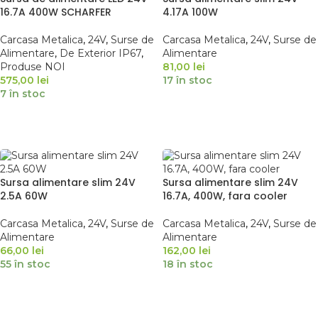
16.7A 400W SCHARFER
4.17A 100W
Carcasa Metalica
,
24V
,
Surse de
Carcasa Metalica
,
24V
,
Surse de
Alimentare
,
De Exterior IP67
,
Alimentare
Produse NOI
81,00
lei
575,00
lei
17 în stoc
7 în stoc
ADAUGĂ ÎN COȘ
ADAUGĂ ÎN COȘ
Sursa alimentare slim 24V
Sursa alimentare slim 24V
2.5A 60W
16.7A, 400W, fara cooler
Carcasa Metalica
,
24V
,
Surse de
Carcasa Metalica
,
24V
,
Surse de
Alimentare
Alimentare
66,00
lei
162,00
lei
55 în stoc
18 în stoc
ADAUGĂ ÎN COȘ
ADAUGĂ ÎN COȘ