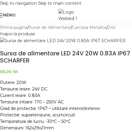
Skip to navigation
Skip to main content
MENIU
Prima pagină
/
Surse de Alimentare
/
Carcasa Metalica
/
24V
Inapoi la produse
Sursa de alimentare LED 24V 20W 0.83A IP67
SCHARFER
56,00
lei
Putere: 20W
Tensiune iesire: 24V DC
Curent iesire: 0.83A
Tensiune intrare: 170 – 250V AC
Grad de protectie: IP67 – utilizare interior/exterior
Protectie: supratensiune, scurtcircuit
Temperatura de lucru: -30ºC – 50ºC
Dimensiuni: 162x29x21mm