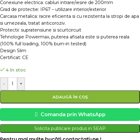
Conexiune electrica: cabluri intrare/iesire de 200mm
Grad de protectie: IP67 – utilizare interior/exterior
Carcasa metalica: racire eficienta si cu rezistenta la stropi de apa
si umezeala, tratat anticoroziv.
Protectii: supratensiune si scurtcircuit
Tehnologie Powermax, puterea afisata este si puterea reala
(100% full loading, 100% burn-in tested)
Design Slim
Certificat: CE
4 în stoc
-
+
ADAUGĂ ÎN COȘ
Comanda prin WhatsApp
Solicita publicare produs in SEAP
Pentru mai multe bucăți contactați-ne !