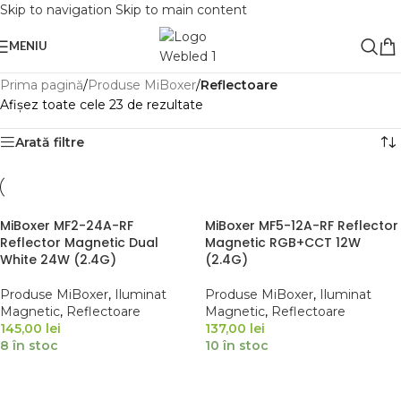
Skip to navigation
Skip to main content
MENIU
Prima pagină
/
Produse MiBoxer
/
Reflectoare
Afișez toate cele 23 de rezultate
Arată filtre
MiBoxer MF2-24A-RF
MiBoxer MF5-12A-RF Reflector
Reflector Magnetic Dual
Magnetic RGB+CCT 12W
White 24W (2.4G)
(2.4G)
Produse MiBoxer
,
Iluminat
Produse MiBoxer
,
Iluminat
Magnetic
,
Reflectoare
Magnetic
,
Reflectoare
145,00
lei
137,00
lei
8 în stoc
10 în stoc
ADAUGĂ ÎN COȘ
ADAUGĂ ÎN COȘ