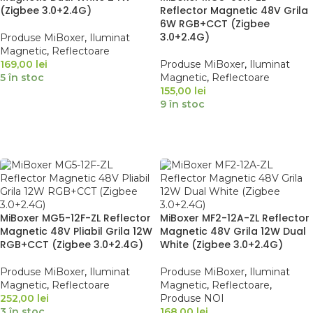
(Zigbee 3.0+2.4G)
Reflector Magnetic 48V Grila
6W RGB+CCT (Zigbee
3.0+2.4G)
Produse MiBoxer
,
Iluminat
Magnetic
,
Reflectoare
169,00
lei
Produse MiBoxer
,
Iluminat
5 în stoc
Magnetic
,
Reflectoare
155,00
lei
9 în stoc
ADAUGĂ ÎN COȘ
ADAUGĂ ÎN COȘ
MiBoxer MG5-12F-ZL Reflector
MiBoxer MF2-12A-ZL Reflector
Magnetic 48V Pliabil Grila 12W
Magnetic 48V Grila 12W Dual
RGB+CCT (Zigbee 3.0+2.4G)
White (Zigbee 3.0+2.4G)
Produse MiBoxer
,
Iluminat
Produse MiBoxer
,
Iluminat
Magnetic
,
Reflectoare
Magnetic
,
Reflectoare
,
252,00
lei
Produse NOI
3 în stoc
168,00
lei