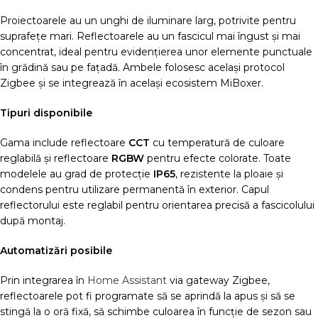
Proiectoarele au un unghi de iluminare larg, potrivite pentru
suprafețe mari. Reflectoarele au un fascicul mai îngust și mai
concentrat, ideal pentru evidențierea unor elemente punctuale
în grădină sau pe fațadă. Ambele folosesc același protocol
Zigbee și se integrează în același ecosistem MiBoxer.
Tipuri disponibile
Gama include reflectoare
CCT
cu temperatură de culoare
reglabilă și reflectoare
RGBW
pentru efecte colorate. Toate
modelele au grad de protecție
IP65
, rezistente la ploaie și
condens pentru utilizare permanentă în exterior. Capul
reflectorului este reglabil pentru orientarea precisă a fascicolului
după montaj.
Automatizări posibile
Prin integrarea în
Home Assistant
via gateway Zigbee,
reflectoarele pot fi programate să se aprindă la apus și să se
stingă la o oră fixă, să schimbe culoarea în funcție de sezon sau