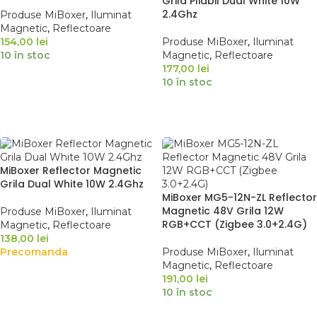
Grila Pliabil Dual White 10W
2.4Ghz
Produse MiBoxer
,
Iluminat
Magnetic
,
Reflectoare
154,00
lei
Produse MiBoxer
,
Iluminat
10 în stoc
Magnetic
,
Reflectoare
177,00
lei
10 în stoc
ADAUGĂ ÎN COȘ
ADAUGĂ ÎN COȘ
MiBoxer Reflector Magnetic
Grila Dual White 10W 2.4Ghz
MiBoxer MG5-12N-ZL Reflector
Magnetic 48V Grila 12W
Produse MiBoxer
,
Iluminat
RGB+CCT (Zigbee 3.0+2.4G)
Magnetic
,
Reflectoare
138,00
lei
Precomanda
Produse MiBoxer
,
Iluminat
Magnetic
,
Reflectoare
191,00
lei
ADAUGĂ ÎN COȘ
10 în stoc