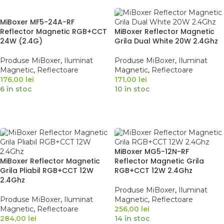
MiBoxer MF5-24A-RF
Reflector Magnetic RGB+CCT
MiBoxer Reflector Magnetic
24W (2.4G)
Grila Dual White 20W 2.4Ghz
Produse MiBoxer
,
Iluminat
Produse MiBoxer
,
Iluminat
Magnetic
,
Reflectoare
Magnetic
,
Reflectoare
176,00
lei
171,00
lei
6 în stoc
10 în stoc
ADAUGĂ ÎN COȘ
ADAUGĂ ÎN COȘ
MiBoxer MG5-12N-RF
MiBoxer Reflector Magnetic
Reflector Magnetic Grila
Grila Pliabil RGB+CCT 12W
RGB+CCT 12W 2.4Ghz
2.4Ghz
Produse MiBoxer
,
Iluminat
Produse MiBoxer
,
Iluminat
Magnetic
,
Reflectoare
Magnetic
,
Reflectoare
256,00
lei
284,00
lei
14 în stoc