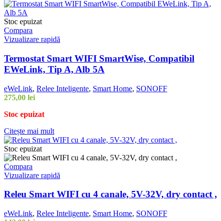
Stoc epuizat
Compara
Vizualizare rapidă
Termostat Smart WIFI SmartWise, Compatibil
EWeLink, Tip A, Alb 5A
eWeLink
,
Relee Inteligente
,
Smart Home
,
SONOFF
275,00
lei
Stoc epuizat
Citește mai mult
Stoc epuizat
Compara
Vizualizare rapidă
Releu Smart WIFI cu 4 canale, 5V-32V, dry contact ,
eWeLink
,
Relee Inteligente
,
Smart Home
,
SONOFF