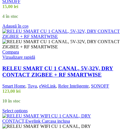
SONOFF
15,00
lei
4 în stoc
Adaugă în coș
Compara
Vizualizare rapidă
RELEU SMART CU 1 CANAL, 5V-32V, DRY
CONTACT ZIGBEE + RF SMARTWISE
Smart Home
,
Tuya
,
eWeLink
,
Relee Inteligente
,
SONOFF
123,00
lei
10 în stoc
Select options