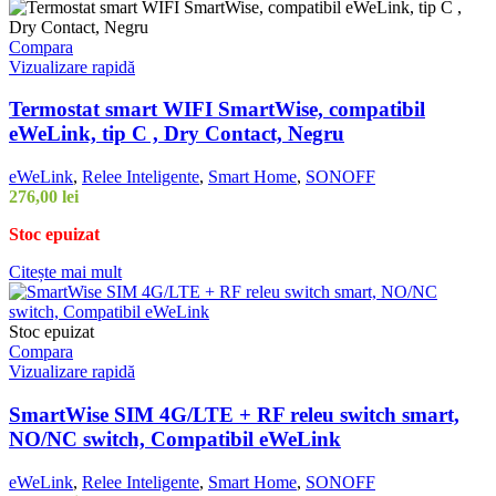
Compara
Vizualizare rapidă
Termostat smart WIFI SmartWise, compatibil
eWeLink, tip C , Dry Contact, Negru
eWeLink
,
Relee Inteligente
,
Smart Home
,
SONOFF
276,00
lei
Stoc epuizat
Citește mai mult
Stoc epuizat
Compara
Vizualizare rapidă
SmartWise SIM 4G/LTE + RF releu switch smart,
NO/NC switch, Compatibil eWeLink
eWeLink
,
Relee Inteligente
,
Smart Home
,
SONOFF