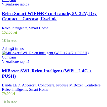
Vizualizare rapidă
Releu Smart WIFI+RF cu 4 canale, 5V-32V, Dry
Contact + Carcasa, Ewelink
Relee Inteligente
,
Smart Home
152,00
lei
18 în stoc
Adaugă în coș
Compara
Vizualizare rapidă
MiBoxer SWL Releu Inteligent (WiFi +2.4G +
PUSH)
Banda LED
,
Accesorii
,
Controlere
,
Produse MiBoxer
,
Controlere
,
Relee Inteligente
,
Smart Home
79,00
lei
10 în stoc