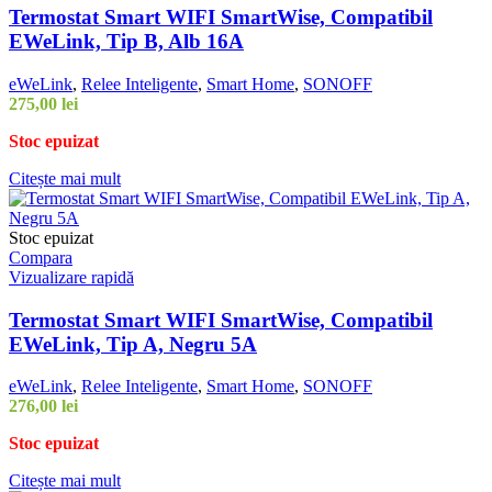
Termostat Smart WIFI SmartWise, Compatibil
EWeLink, Tip B, Alb 16A
eWeLink
,
Relee Inteligente
,
Smart Home
,
SONOFF
275,00
lei
Stoc epuizat
Citește mai mult
Stoc epuizat
Compara
Vizualizare rapidă
Termostat Smart WIFI SmartWise, Compatibil
EWeLink, Tip A, Negru 5A
eWeLink
,
Relee Inteligente
,
Smart Home
,
SONOFF
276,00
lei
Stoc epuizat
Citește mai mult