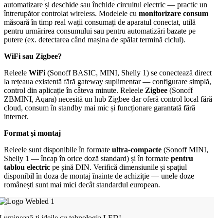
automatizare și deschide sau închide circuitul electric — practic un
întrerupător controlat wireless. Modelele cu
monitorizare consum
măsoară în timp real wații consumați de aparatul conectat, utilă
pentru urmărirea consumului sau pentru automatizări bazate pe
putere (ex. detectarea când mașina de spălat termină ciclul).
WiFi sau Zigbee?
Releele
WiFi
(Sonoff BASIC, MINI, Shelly 1) se conectează direct
la rețeaua existentă fără gateway suplimentar — configurare simplă,
control din aplicație în câteva minute. Releele
Zigbee
(Sonoff
ZBMINI, Aqara) necesită un hub Zigbee dar oferă control local fără
cloud, consum în standby mai mic și funcționare garantată fără
internet.
Format și montaj
Releele sunt disponibile în formate
ultra-compacte
(Sonoff MINI,
Shelly 1 — încap în orice doză standard) și în formate
pentru
tablou electric
pe șină DIN. Verifică dimensiunile și spațiul
disponibil în doza de montaj înainte de achiziție — unele doze
românești sunt mai mici decât standardul european.
Luminează-ți ideile cu tehnologia LED!