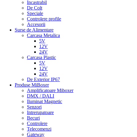
Incastrabil
De Colt
Speciale
Controlere profile
Accesorii
Surse de Alimentare
Carcasa Metalica
5V
12V
24V
Carcasa Plastic
5V
12V
24V
De Exterior IP67
Produse MiBoxer
Amplificatoare Miboxer
DMX / DALI
Iluminat Magnetic
Senzori
Intrerupatoare
Becuri
Controlere
Telecomenzi
Gateway