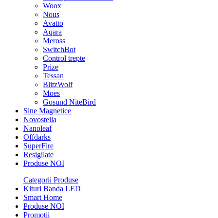
Woox
Nous
Avatto
Aqara
Meross
SwitchBot
Control trepte
Prize
Tessan
BlitzWolf
Moes
Gosund NiteBird
Sine Magnetice
Novostella
Nanoleaf
Offdarks
SuperFire
Resigilate
Produse NOI
Categorii Produse
Kituri Banda LED
Smart Home
Produse NOI
Promotii