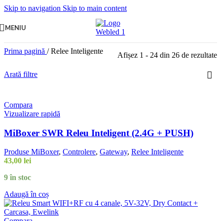
Skip to navigation
Skip to main content
MENIU
Prima pagină
/
Relee Inteligente
Afișez 1 - 24 din 26 de rezultate
Arată filtre
Compara
Vizualizare rapidă
MiBoxer SWR Releu Inteligent (2.4G + PUSH)
Produse MiBoxer
,
Controlere
,
Gateway
,
Relee Inteligente
43,00
lei
9 în stoc
Adaugă în coș
Compara