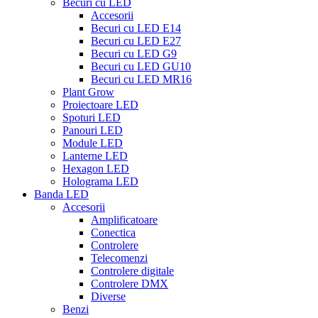
Becuri cu LED
Accesorii
Becuri cu LED E14
Becuri cu LED E27
Becuri cu LED G9
Becuri cu LED GU10
Becuri cu LED MR16
Plant Grow
Proiectoare LED
Spoturi LED
Panouri LED
Module LED
Lanterne LED
Hexagon LED
Holograma LED
Banda LED
Accesorii
Amplificatoare
Conectica
Controlere
Telecomenzi
Controlere digitale
Controlere DMX
Diverse
Benzi