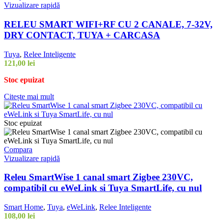
Vizualizare rapidă
RELEU SMART WIFI+RF CU 2 CANALE, 7-32V,
DRY CONTACT, TUYA + CARCASA
Tuya
,
Relee Inteligente
121,00
lei
Stoc epuizat
Citește mai mult
Stoc epuizat
Compara
Vizualizare rapidă
Releu SmartWise 1 canal smart Zigbee 230VC,
compatibil cu eWeLink si Tuya SmartLife, cu nul
Smart Home
,
Tuya
,
eWeLink
,
Relee Inteligente
108,00
lei