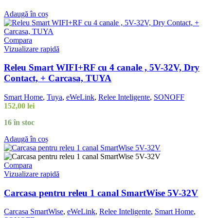
Adaugă în coș
Compara
Vizualizare rapidă
Releu Smart WIFI+RF cu 4 canale , 5V-32V, Dry
Contact, + Carcasa, TUYA
Smart Home
,
Tuya
,
eWeLink
,
Relee Inteligente
,
SONOFF
152,00
lei
16 în stoc
Adaugă în coș
Compara
Vizualizare rapidă
Carcasa pentru releu 1 canal SmartWise 5V-32V
Carcasa SmartWise
,
eWeLink
,
Relee Inteligente
,
Smart Home
,