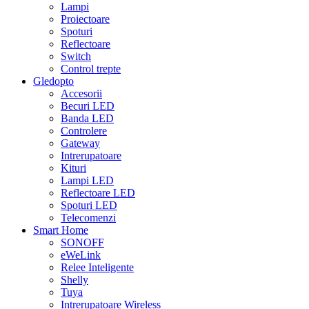
Lampi
Proiectoare
Spoturi
Reflectoare
Switch
Control trepte
Gledopto
Accesorii
Becuri LED
Banda LED
Controlere
Gateway
Intrerupatoare
Kituri
Lampi LED
Reflectoare LED
Spoturi LED
Telecomenzi
Smart Home
SONOFF
eWeLink
Relee Inteligente
Shelly
Tuya
Intrerupatoare Wireless