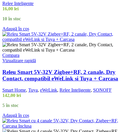
Relee Inteligente
16,00
lei
10 în stoc
Adaugă în coș
Compara
Vizualizare rapidă
Releu Smart 5V-32V Zigbee+RF, 2 canale, Dry
Contact, compatibil eWeLink si Tuya + Carcasa
Smart Home
,
Tuya
,
eWeLink
,
Relee Inteligente
,
SONOFF
142,00
lei
5 în stoc
Adaugă în coș