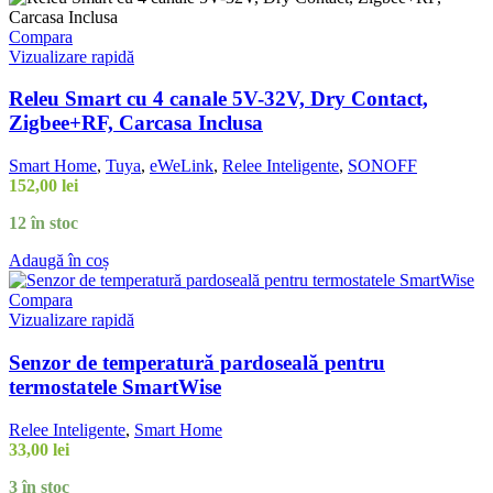
Compara
Vizualizare rapidă
Releu Smart cu 4 canale 5V-32V, Dry Contact,
Zigbee+RF, Carcasa Inclusa
Smart Home
,
Tuya
,
eWeLink
,
Relee Inteligente
,
SONOFF
152,00
lei
12 în stoc
Adaugă în coș
Compara
Vizualizare rapidă
Senzor de temperatură pardoseală pentru
termostatele SmartWise
Relee Inteligente
,
Smart Home
33,00
lei
3 în stoc