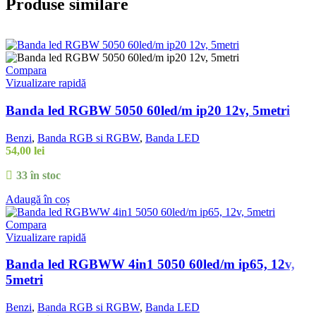
Produse similare
Compara
Vizualizare rapidă
Banda led RGBW 5050 60led/m ip20 12v, 5metri
Benzi
,
Banda RGB si RGBW
,
Banda LED
54,00
lei
33 în stoc
Adaugă în coș
Compara
Vizualizare rapidă
Banda led RGBWW 4in1 5050 60led/m ip65, 12v,
5metri
Benzi
,
Banda RGB si RGBW
,
Banda LED