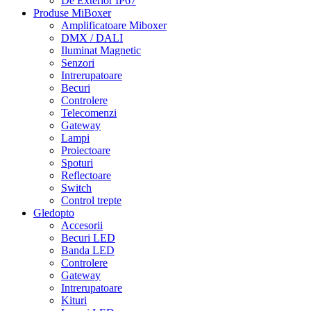
De Exterior IP67
Produse MiBoxer
Amplificatoare Miboxer
DMX / DALI
Iluminat Magnetic
Senzori
Intrerupatoare
Becuri
Controlere
Telecomenzi
Gateway
Lampi
Proiectoare
Spoturi
Reflectoare
Switch
Control trepte
Gledopto
Accesorii
Becuri LED
Banda LED
Controlere
Gateway
Intrerupatoare
Kituri