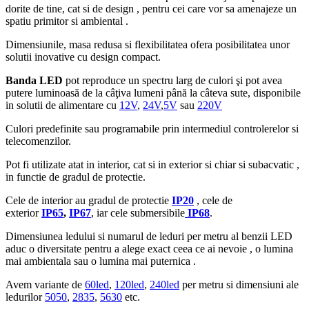
dorite de tine, cat si de design , pentru cei care vor sa amenajeze un
spatiu primitor si ambiental .
Dimensiunile, masa redusa si flexibilitatea ofera posibilitatea unor
solutii inovative cu design compact.
Banda LED
pot reproduce un spectru larg de culori şi pot avea
putere luminoasă de la câţiva lumeni până la câteva sute, disponibile
in solutii de alimentare cu
12V
,
24V
,
5V
sau
220V
Culori predefinite sau programabile prin intermediul controlerelor si
telecomenzilor.
Pot fi utilizate atat in interior, cat si in exterior si chiar si subacvatic ,
in functie de gradul de protectie.
Cele de interior au gradul de protectie
IP20
, cele de
exterior
IP65
,
IP67
, iar cele submersibile
IP68
.
Dimensiunea ledului si numarul de leduri per metru al benzii LED
aduc o diversitate pentru a alege exact ceea ce ai nevoie , o lumina
mai ambientala sau o lumina mai puternica .
Avem variante de
60led
,
120led
,
240led
per metru si dimensiuni ale
ledurilor
5050
,
2835
,
5630
etc.