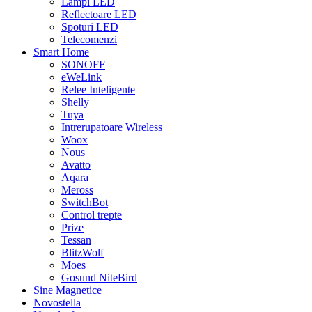
Lampi LED
Reflectoare LED
Spoturi LED
Telecomenzi
Smart Home
SONOFF
eWeLink
Relee Inteligente
Shelly
Tuya
Intrerupatoare Wireless
Woox
Nous
Avatto
Aqara
Meross
SwitchBot
Control trepte
Prize
Tessan
BlitzWolf
Moes
Gosund NiteBird
Sine Magnetice
Novostella