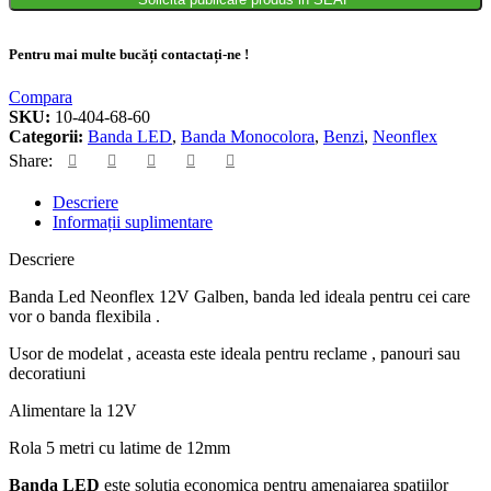
Pentru mai multe bucăți contactați-ne !
Compara
SKU:
10-404-68-60
Categorii:
Banda LED
,
Banda Monocolora
,
Benzi
,
Neonflex
Share:
Descriere
Informații suplimentare
Descriere
Banda Led Neonflex 12V Galben, banda led ideala pentru cei care
vor o banda flexibila .
Usor de modelat , aceasta este ideala pentru reclame , panouri sau
decoratiuni
Alimentare la 12V
Rola 5 metri cu latime de 12mm
Banda LED
este solutia economica pentru amenajarea spatiilor