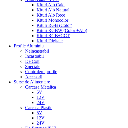
Kituri Alb Cald
Kituri Alb Natural
Kituri Alb Rece
Kituri Monocolor
Kituri RGB (Color)
Kituri RGBW (Color +Alb)
Kituri RGB+CCT
Kituri Digitale
Profile Aluminiu
Neincastrabil
Incastrabil
De Colt
Speciale
Controlere profile
Accesorii
Surse de Alimentare
Carcasa Metalica
5V
12V
24V
Carcasa Plastic
5V
12V
24V