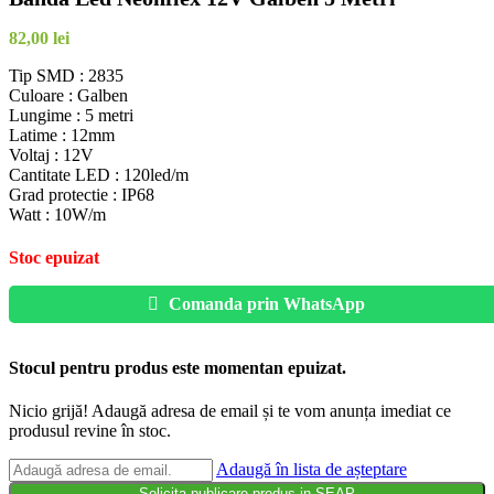
82,00
lei
Tip SMD : 2835
Culoare : Galben
Lungime : 5 metri
Latime : 12mm
Voltaj : 12V
Cantitate LED : 120led/m
Grad protectie : IP68
Watt : 10W/m
Stoc epuizat
Comanda prin WhatsApp
Stocul pentru produs este momentan epuizat.
Nicio grijă! Adaugă adresa de email și te vom anunța imediat ce
produsul revine în stoc.
Adaugă în lista de așteptare
Solicita publicare produs in SEAP