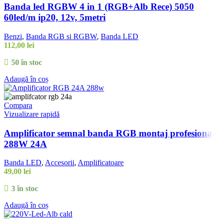
Banda led RGBW 4 in 1 (RGB+Alb Rece) 5050
60led/m ip20, 12v, 5metri
Benzi
,
Banda RGB si RGBW
,
Banda LED
112,00
lei
50 în stoc
Adaugă în coș
Compara
Vizualizare rapidă
Amplificator semnal banda RGB montaj profesional
288W 24A
Banda LED
,
Accesorii
,
Amplificatoare
49,00
lei
3 în stoc
Adaugă în coș