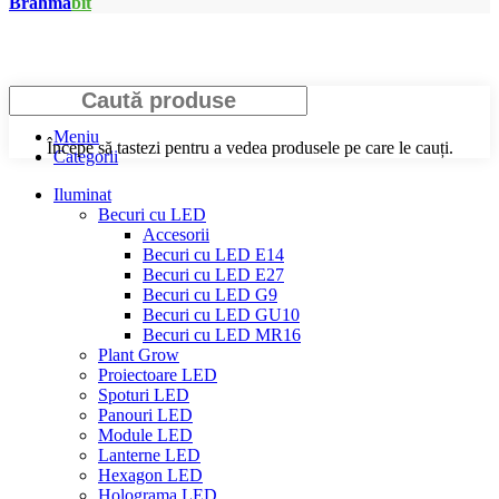
Brahma
bit
Caută
Meniu
Începe să tastezi pentru a vedea produsele pe care le cauți.
Categorii
Iluminat
Becuri cu LED
Accesorii
Becuri cu LED E14
Becuri cu LED E27
Becuri cu LED G9
Becuri cu LED GU10
Becuri cu LED MR16
Plant Grow
Proiectoare LED
Spoturi LED
Panouri LED
Module LED
Lanterne LED
Hexagon LED
Holograma LED