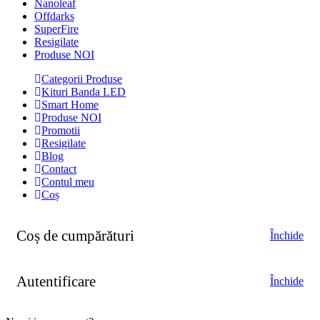
Nanoleaf
Offdarks
SuperFire
Resigilate
Produse NOI
Categorii Produse
Kituri Banda LED
Smart Home
Produse NOI
Promotii
Resigilate
Blog
Contact
Contul meu
Coș
Coș de cumpărături
Închide
Autentificare
Închide