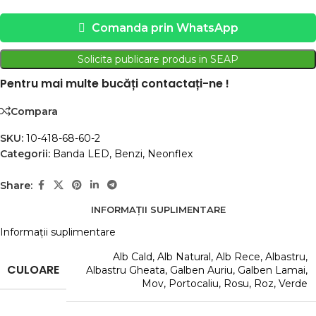
Comanda prin WhatsApp
Solicita publicare produs in SEAP
Pentru mai multe bucăți contactați-ne !
Compara
SKU:
10-418-68-60-2
Categorii:
Banda LED
,
Benzi
,
Neonflex
Share:
INFORMAȚII SUPLIMENTARE
Informații suplimentare
Alb Cald
,
Alb Natural
,
Alb Rece
,
Albastru
,
CULOARE
Albastru Gheata
,
Galben Auriu
,
Galben Lamai
,
Mov
,
Portocaliu
,
Rosu
,
Roz
,
Verde