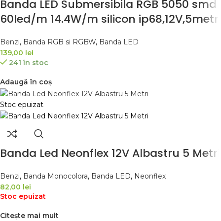
Banda LED Submersibila RGB 5050 smd
60led/m 14.4W/m silicon ip68,12V,5metri
Benzi
,
Banda RGB si RGBW
,
Banda LED
139,00
lei
241 în stoc
Adaugă în coș
Stoc epuizat
Banda Led Neonflex 12V Albastru 5 Metri
Benzi
,
Banda Monocolora
,
Banda LED
,
Neonflex
82,00
lei
Stoc epuizat
Citește mai mult