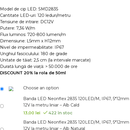
Model de cip LED: SMD2835
Cantitate LED-uri: 120 leduri/metru
Tensiune de intrare: DC12V
Putere: 7,36 W/m
Flux luminos: 720-800 lumeni/m
Dimensiune: L5mm x H12mm
Nivel de impermeabilitate: IP67
Unghiul fasciculului: 180 de grade
Unitate de tăiat: 2,5 cm (la intervale marcate)
Durată lungă de viață: > 50.000 de ore
DISCOUNT 20% la rola de 50ml
Choose an option
Banda LED Neonflex 2835 120LED/M, IP67, 5*12mm
12V la metru liniar – Alb Cald
13,00
lei
422 în stoc
Banda LED Neonflex 2835 120LED/M, IP67, 5*12mm
12V la metru liniar – Alb Natural