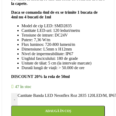
la capete.
Daca se comanda 4ml de ex se trimite 1 bucata de
4ml nu 4 bucati de 1ml
Model de cip LED: SMD2835
Cantitate LED-uri: 120 leduri/metru
Tensiune de intrare: DC24V
Putere: 7,36 W/m
Flux luminos: 720-800 lumeni/m
Dimensiune: L5mm x H12mm
Nivel de impermeabilitate: IP67
Unghiul fasciculului: 180 de grade
Unitate de tăiat: 5 cm (la intervale marcate)
Durată lungă de viață: > 50.000 de ore
DISCOUNT 20% la rola de 50ml
47 în stoc
Cantitate Banda LED Neonflex Roz 2835 120LED/M, IP6
-
ADAUGĂ ÎN COȘ