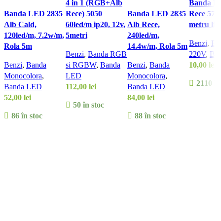
4 in 1 (RGB+Alb
Banda L
Compara
Compara
Vizualizar
Banda LED 2835
Rece) 5050
Banda LED 2835
Rece 573
Vizualizare rapidă
Vizualizare rapidă
Alb Cald,
60led/m ip20, 12v,
Alb Rece,
metru lin
120led/m, 7.2w/m,
5metri
240led/m,
Benzi
,
Ba
Rola 5m
14.4w/m, Rola 5m
Benzi
,
Banda RGB
220V
,
Ba
Benzi
,
Banda
si RGBW
,
Banda
Benzi
,
Banda
10,00
lei
Monocolora
,
LED
Monocolora
,
2110 în
Banda LED
112,00
lei
Banda LED
52,00
lei
84,00
lei
50 în stoc
ADAUGĂ
86 în stoc
88 în stoc
ADAUGĂ ÎN COȘ
ADAUGĂ ÎN COȘ
ADAUGĂ ÎN COȘ