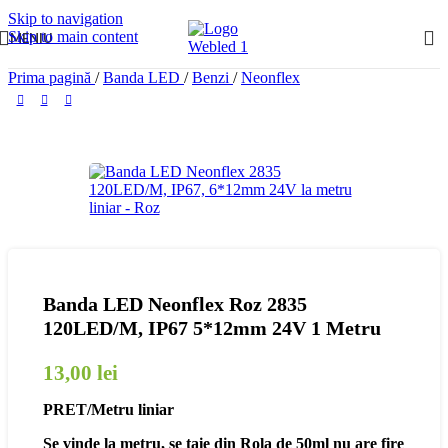
Skip to navigation
Skip to main content
MENIU
Prima pagină
/
Banda LED
/
Benzi
/
Neonflex
Banda LED Neonflex Roz 2835
120LED/M, IP67 5*12mm 24V 1 Metru
13,00
lei
PRET/Metru liniar
Se vinde la metru, se taie din Rola de 50ml nu are fire