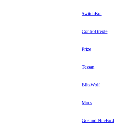
SwitchBot
Control trepte
Prize
Tessan
BlitzWolf
Moes
Gosund NiteBird