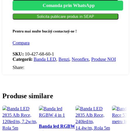
Comanda prin WhatsApp
Solicita publicare produs in SEAP
Pentru mai multe bucăți contactați-ne !
Compara
SKU:
10-427-68-60-1
Categorii:
Banda LED
,
Benzi
,
Neonflex
,
Produse NOI
Share:
Produse similare
Compara
Banda led RGBW
Vizualizare rapidă
Compara