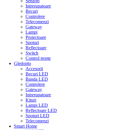
Senzori
Intrerupatoare
Becuri
Controlere
Telecomenzi
Gateway
Lampi
Proiectoare
Spoturi
Reflectoare
Switch
Control trepte
Gledopto
Accesorii
Becuri LED
Banda LED
Controlere
Gateway
Intrerupatoare
Kituri
Lampi LED
Reflectoare LED
Spoturi LED
Telecomenzi
Smart Home