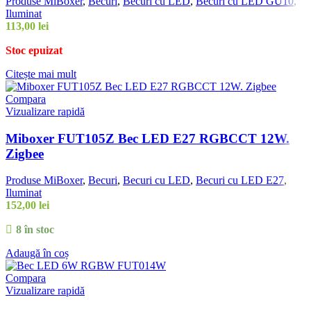
Produse MiBoxer
,
Becuri
,
Becuri cu LED
,
Becuri cu LED GU10
,
Iluminat
113,00
lei
Stoc epuizat
Citește mai mult
Compara
Vizualizare rapidă
Miboxer FUT105Z Bec LED E27 RGBCCT 12W.
Zigbee
Produse MiBoxer
,
Becuri
,
Becuri cu LED
,
Becuri cu LED E27
,
Iluminat
152,00
lei
8 în stoc
Adaugă în coș
Compara
Vizualizare rapidă