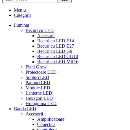
Meniu
Categorii
Iluminat
Becuri cu LED
Accesorii
Becuri cu LED E14
Becuri cu LED E27
Becuri cu LED G9
Becuri cu LED GU10
Becuri cu LED MR16
Plant Grow
Proiectoare LED
Spoturi LED
Panouri LED
Module LED
Lanterne LED
Hexagon LED
Holograma LED
Banda LED
Accesorii
Amplificatoare
Conectica
Controlere