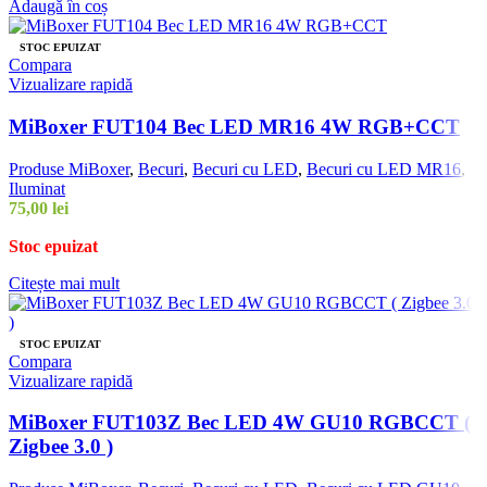
Adaugă în coș
STOC EPUIZAT
Compara
Vizualizare rapidă
MiBoxer FUT104 Bec LED MR16 4W RGB+CCT
Produse MiBoxer
,
Becuri
,
Becuri cu LED
,
Becuri cu LED MR16
,
Iluminat
75,00
lei
Stoc epuizat
Citește mai mult
STOC EPUIZAT
Compara
Vizualizare rapidă
MiBoxer FUT103Z Bec LED 4W GU10 RGBCCT (
Zigbee 3.0 )