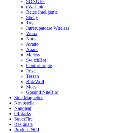
SONOFF
eWeLink
Relee Inteligente
Shelly
Tuya
Intrerupatoare Wireless
Woox
Nous
Avatto
Aqara
Meross
SwitchBot
Control trepte
Prize
Tessan
BlitzWolf
Moes
Gosund NiteBird
Sine Magnetice
Novostella
Nanoleaf
Offdarks
SuperFire
Resigilate
Produse NOI