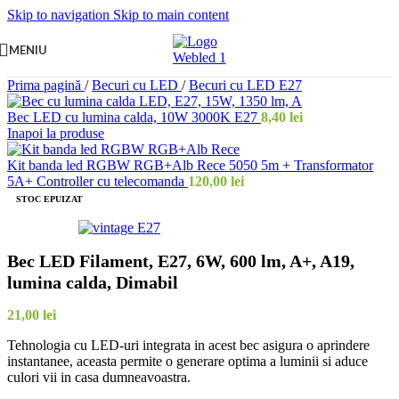
Skip to navigation
Skip to main content
MENIU
Prima pagină
/
Becuri cu LED
/
Becuri cu LED E27
Bec LED cu lumina calda, 10W 3000K E27
8,40
lei
Inapoi la produse
Kit banda led RGBW RGB+Alb Rece 5050 5m + Transformator
5A+ Controller cu telecomanda
120,00
lei
STOC EPUIZAT
Bec LED Filament, E27, 6W, 600 lm, A+, A19,
lumina calda, Dimabil
21,00
lei
Tehnologia cu LED-uri integrata in acest bec asigura o aprindere
instantanee, aceasta permite o generare optima a luminii si aduce
culori vii in casa dumneavoastra.