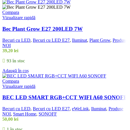
Compara
Vizualizare rapidă
Bec Plant Grow E27 200LED 7W
Becuri cu LED
,
Becuri cu LED E27
,
Iluminat
,
Plant Grow
,
Produse
NOI
39,20
lei
93 în stoc
Adaugă în coș
Compara
Vizualizare rapidă
BEC LED SMART RGB+CCT WIFI A60 SONOFF
Becuri cu LED
,
Becuri cu LED E27
,
eWeLink
,
Iluminat
,
Produse
NOI
,
Smart Home
,
SONOFF
50,00
lei
1 în stoc