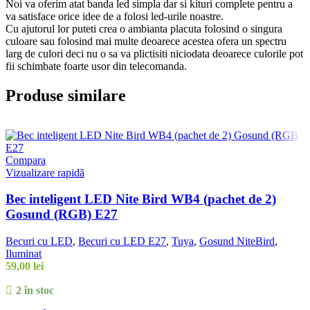
Noi va oferim atat banda led simpla dar si kituri complete pentru a
va satisface orice idee de a folosi led-urile noastre.
Cu ajutorul lor puteti crea o ambianta placuta folosind o singura
culoare sau folosind mai multe deoarece acestea ofera un spectru
larg de culori deci nu o sa va plictisiti niciodata deoarece culorile pot
fii schimbate foarte usor din telecomanda.
Produse similare
Compara
Vizualizare rapidă
Bec inteligent LED Nite Bird WB4 (pachet de 2)
Gosund (RGB) E27
Becuri cu LED
,
Becuri cu LED E27
,
Tuya
,
Gosund NiteBird
,
Iluminat
59,00
lei
2 în stoc