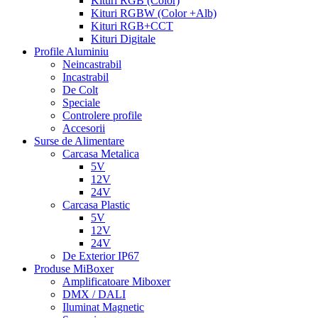
Kituri RGB (Color)
Kituri RGBW (Color +Alb)
Kituri RGB+CCT
Kituri Digitale
Profile Aluminiu
Neincastrabil
Incastrabil
De Colt
Speciale
Controlere profile
Accesorii
Surse de Alimentare
Carcasa Metalica
5V
12V
24V
Carcasa Plastic
5V
12V
24V
De Exterior IP67
Produse MiBoxer
Amplificatoare Miboxer
DMX / DALI
Iluminat Magnetic