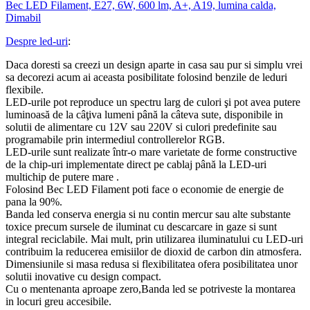
Bec LED Filament, E27, 6W, 600 lm, A+, A19, lumina calda,
Dimabil
Despre led-uri
:
Daca doresti sa creezi un design aparte in casa sau pur si simplu vrei
sa decorezi acum ai aceasta posibilitate folosind benzile de leduri
flexibile.
LED-urile pot reproduce un spectru larg de culori şi pot avea putere
luminoasă de la câţiva lumeni până la câteva sute, disponibile in
solutii de alimentare cu 12V sau 220V si culori predefinite sau
programabile prin intermediul controllerelor RGB.
LED-urile sunt realizate într-o mare varietate de forme constructive
de la chip-uri implementate direct pe cablaj până la LED-uri
multichip de putere mare .
Folosind Bec LED Filament poti face o economie de energie de
pana la 90%.
Banda led conserva energia si nu contin mercur sau alte substante
toxice precum sursele de iluminat cu descarcare in gaze si sunt
integral reciclabile. Mai mult, prin utilizarea iluminatului cu LED-uri
contribuim la reducerea emisiilor de dioxid de carbon din atmosfera.
Dimensiunile si masa redusa si flexibilitatea ofera posibilitatea unor
solutii inovative cu design compact.
Cu o mentenanta aproape zero,Banda led se potriveste la montarea
in locuri greu accesibile.