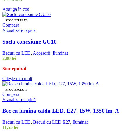
Adaugă în coș
STOC EPUIZAT
Compara
Vizualizare rapidă
Soclu conexiune GU10
Becuri cu LED
,
Accesorii
,
Iluminat
2,00
lei
Stoc epuizat
Citește mai mult
STOC EPUIZAT
Compara
Vizualizare rapidă
Bec cu lumina calda LED, E27, 15W, 1350 lm, A
Becuri cu LED
,
Becuri cu LED E27
,
Iluminat
11,55
lei