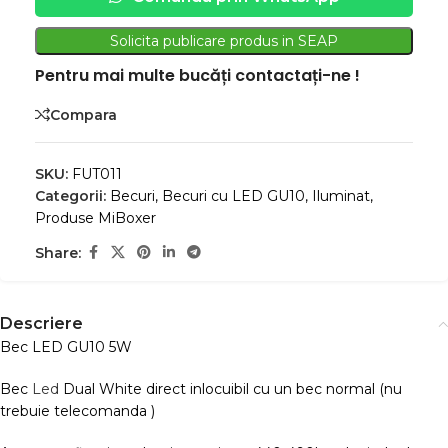
Solicita publicare produs in SEAP
Pentru mai multe bucăți contactați-ne !
Compara
SKU:
FUT011
Categorii:
Becuri
,
Becuri cu LED GU10
,
Iluminat
,
Produse MiBoxer
Share:
Descriere
Bec LED GU10 5W
Bec
Led
Dual White direct inlocuibil cu un bec normal (nu
trebuie telecomanda )