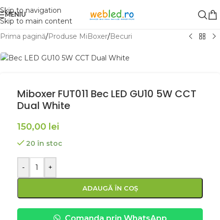
Skip to navigation
MENIU
Skip to main content
Prima pagină
/
Produse MiBoxer
/
Becuri
Miboxer FUT011 Bec LED GU10 5W CCT
Dual White
150,00
lei
20 în stoc
-
+
ADAUGĂ ÎN COȘ
Comanda prin WhatsApp