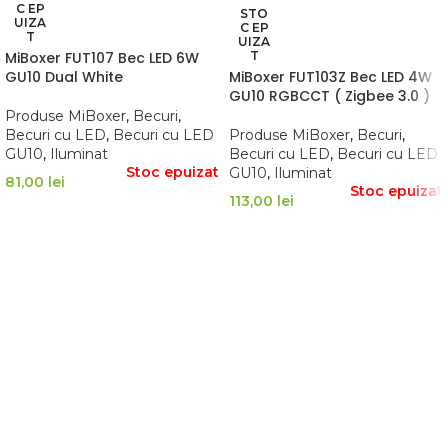
C EP
STO
UIZA
C EP
T
UIZA
MiBoxer FUT107 Bec LED 6W
T
GU10 Dual White
MiBoxer FUT103Z Bec LED 4W
GU10 RGBCCT ( Zigbee 3.0 )
Produse MiBoxer
,
Becuri
,
Becuri cu LED
,
Becuri cu LED
Produse MiBoxer
,
Becuri
,
GU10
,
Iluminat
Becuri cu LED
,
Becuri cu LED
Stoc epuizat
GU10
,
Iluminat
81,00
lei
Stoc epuizat
113,00
lei
CITEȘTE MAI MULT
CITEȘTE MAI MULT