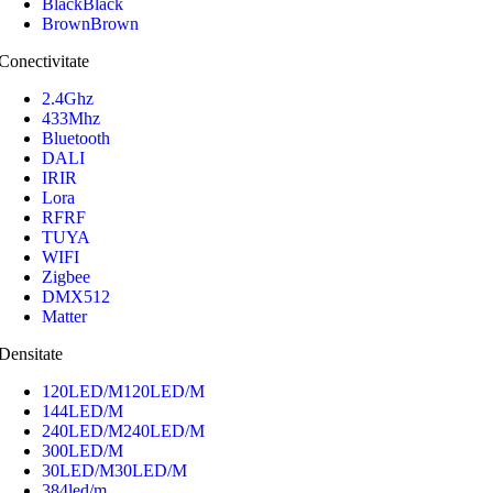
Black
Black
Brown
Brown
Conectivitate
2.4Ghz
433Mhz
Bluetooth
DALI
IR
IR
Lora
RF
RF
TUYA
WIFI
Zigbee
DMX512
Matter
Densitate
120LED/M
120LED/M
144LED/M
240LED/M
240LED/M
300LED/M
30LED/M
30LED/M
384led/m