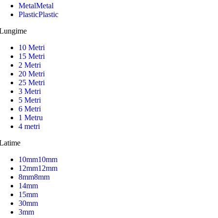
Metal
Metal
Plastic
Plastic
Lungime
10 Metri
15 Metri
2 Metri
20 Metri
25 Metri
3 Metri
5 Metri
6 Metri
1 Metru
4 metri
Latime
10mm
10mm
12mm
12mm
8mm
8mm
14mm
15mm
30mm
3mm