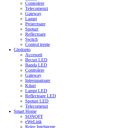
Controlere
Telecomenzi
Gateway
Lampi
Proiectoare
Spoturi
Reflectoare
Switch
Control trepte
Gledopto
Accesorii
Becuri LED
Banda LED
Controlere
Gateway
Intrerupatoare
Kituri
Lampi LED
Reflectoare LED
Spoturi LED
Telecomenzi
Smart Home
SONOFF
eWeLink
Relee Inteligente