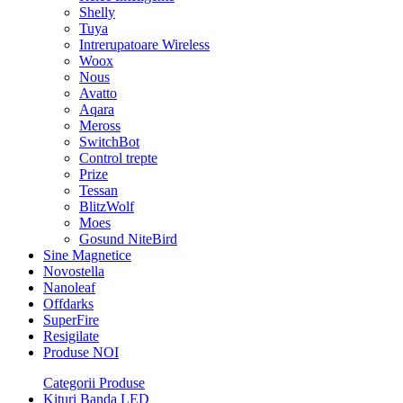
Shelly
Tuya
Intrerupatoare Wireless
Woox
Nous
Avatto
Aqara
Meross
SwitchBot
Control trepte
Prize
Tessan
BlitzWolf
Moes
Gosund NiteBird
Sine Magnetice
Novostella
Nanoleaf
Offdarks
SuperFire
Resigilate
Produse NOI
Categorii Produse
Kituri Banda LED