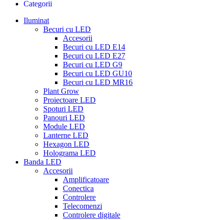
Categorii
Iluminat
Becuri cu LED
Accesorii
Becuri cu LED E14
Becuri cu LED E27
Becuri cu LED G9
Becuri cu LED GU10
Becuri cu LED MR16
Plant Grow
Proiectoare LED
Spoturi LED
Panouri LED
Module LED
Lanterne LED
Hexagon LED
Holograma LED
Banda LED
Accesorii
Amplificatoare
Conectica
Controlere
Telecomenzi
Controlere digitale