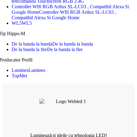
telecomanda Touchscreen RGB 2.4G
Controller WIfi RGB Arilux SL-LC03 , Compatibil Alexa Si
Google Home
Controller WIfi RGB Arilux SL-LC03 ,
Compatibil Alexa Si Google Home
WL5
WL5
Tip Hippo-M
De la banda la banda
De la banda la banda
De la banda la fire
De la banda la fire
Producator Profil
Lumines
Lumines
TopMet
Luminează-ți ideile cu tehnologia LED!