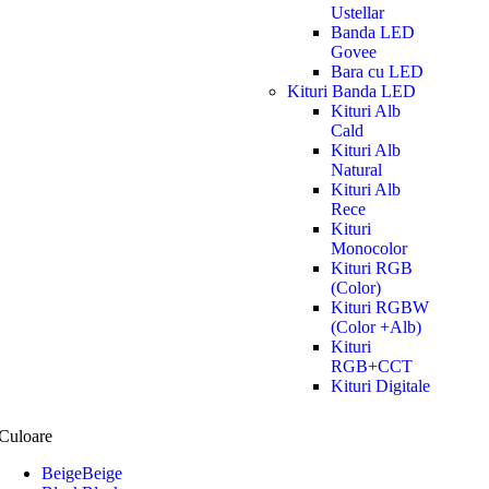
Ustellar
Banda LED
Govee
Bara cu LED
Kituri Banda LED
Kituri Alb
Cald
Kituri Alb
Natural
Kituri Alb
Rece
Kituri
Monocolor
Kituri RGB
(Color)
Kituri RGBW
(Color +Alb)
Kituri
RGB+CCT
Kituri Digitale
Culoare
Beige
Beige