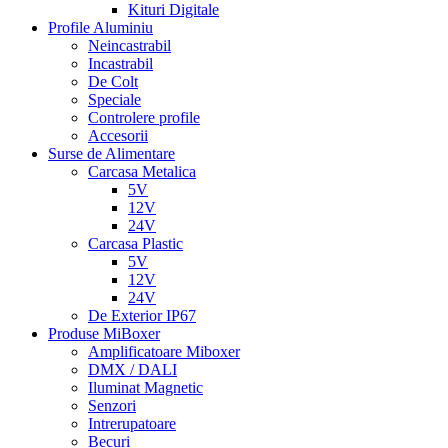
Kituri Digitale
Profile Aluminiu
Neincastrabil
Incastrabil
De Colt
Speciale
Controlere profile
Accesorii
Surse de Alimentare
Carcasa Metalica
5V
12V
24V
Carcasa Plastic
5V
12V
24V
De Exterior IP67
Produse MiBoxer
Amplificatoare Miboxer
DMX / DALI
Iluminat Magnetic
Senzori
Intrerupatoare
Becuri