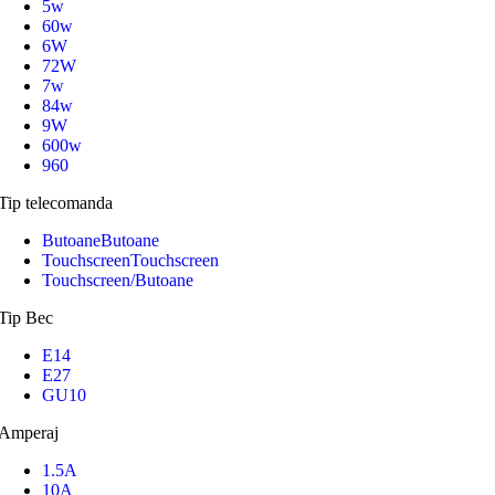
5w
60w
6W
72W
7w
84w
9W
600w
960
Tip telecomanda
Butoane
Butoane
Touchscreen
Touchscreen
Touchscreen/Butoane
Tip Bec
E14
E27
GU10
Amperaj
1.5A
10A