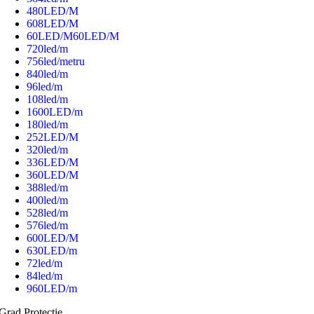
480LED/M
608LED/M
60LED/M
60LED/M
720led/m
756led/metru
840led/m
96led/m
108led/m
1600LED/m
180led/m
252LED/M
320led/m
336LED/M
360LED/M
388led/m
400led/m
528led/m
576led/m
600LED/M
630LED/m
72led/m
84led/m
960LED/m
Grad Protectie