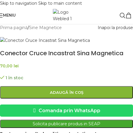
Skip to navigation
Skip to main content
MENIU
Prima pagină
/
Sine Magnetice
Inapoi la produse
Conector Cruce Incastrat Sina Magnetica
70,00
lei
1 în stoc
ADAUGĂ ÎN COȘ
Comanda prin WhatsApp
Solicita publicare produs in SEAP