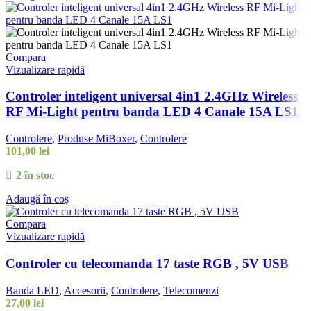
Compara
Vizualizare rapidă
Controler inteligent universal 4in1 2.4GHz Wireless
RF Mi-Light pentru banda LED 4 Canale 15A LS1
Controlere
,
Produse MiBoxer
,
Controlere
101,00
lei
2 în stoc
Adaugă în coș
Compara
Vizualizare rapidă
Controler cu telecomanda 17 taste RGB , 5V USB
Banda LED
,
Accesorii
,
Controlere
,
Telecomenzi
27,00
lei