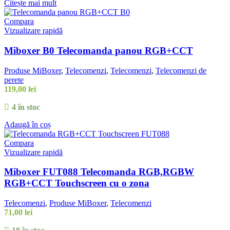
Citește mai mult
Compara
Vizualizare rapidă
Miboxer B0 Telecomanda panou RGB+CCT
Produse MiBoxer
,
Telecomenzi
,
Telecomenzi
,
Telecomenzi de
perete
119,00
lei
4 în stoc
Adaugă în coș
Compara
Vizualizare rapidă
Miboxer FUT088 Telecomanda RGB,RGBW
RGB+CCT Touchscreen cu o zona
Telecomenzi
,
Produse MiBoxer
,
Telecomenzi
71,00
lei