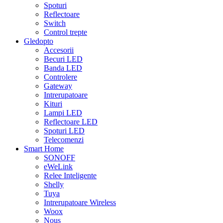
Spoturi
Reflectoare
Switch
Control trepte
Gledopto
Accesorii
Becuri LED
Banda LED
Controlere
Gateway
Intrerupatoare
Kituri
Lampi LED
Reflectoare LED
Spoturi LED
Telecomenzi
Smart Home
SONOFF
eWeLink
Relee Inteligente
Shelly
Tuya
Intrerupatoare Wireless
Woox
Nous