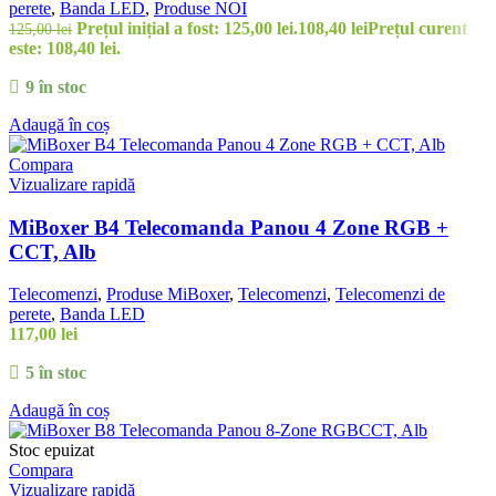
perete
,
Banda LED
,
Produse NOI
Prețul inițial a fost: 125,00 lei.
108,40
lei
Prețul curent
125,00
lei
este: 108,40 lei.
9 în stoc
Adaugă în coș
Compara
Vizualizare rapidă
MiBoxer B4 Telecomanda Panou 4 Zone RGB +
CCT, Alb
Telecomenzi
,
Produse MiBoxer
,
Telecomenzi
,
Telecomenzi de
perete
,
Banda LED
117,00
lei
5 în stoc
Adaugă în coș
Stoc epuizat
Compara
Vizualizare rapidă