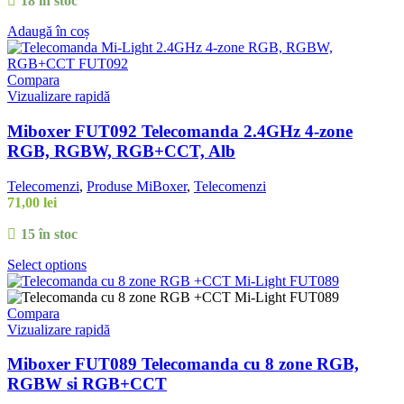
18 în stoc
Adaugă în coș
Compara
Vizualizare rapidă
Miboxer FUT092 Telecomanda 2.4GHz 4-zone
RGB, RGBW, RGB+CCT, Alb
Telecomenzi
,
Produse MiBoxer
,
Telecomenzi
71,00
lei
15 în stoc
Select options
Compara
Vizualizare rapidă
Miboxer FUT089 Telecomanda cu 8 zone RGB,
RGBW si RGB+CCT