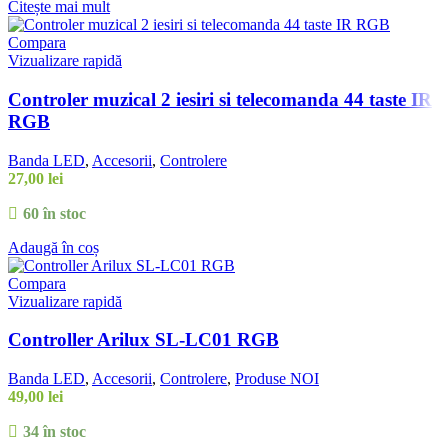
Citește mai mult
Compara
Vizualizare rapidă
Controler muzical 2 iesiri si telecomanda 44 taste IR
RGB
Banda LED
,
Accesorii
,
Controlere
27,00
lei
60 în stoc
Adaugă în coș
Compara
Vizualizare rapidă
Controller Arilux SL-LC01 RGB
Banda LED
,
Accesorii
,
Controlere
,
Produse NOI
49,00
lei
34 în stoc