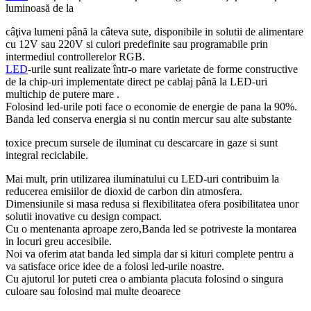
luminoasă de la
câţiva lumeni până la câteva sute, disponibile in solutii de alimentare
cu 12V sau 220V si culori predefinite sau programabile prin
intermediul controllerelor RGB.
LED
-urile sunt realizate într-o mare varietate de forme constructive
de la chip-uri implementate direct pe cablaj până la LED-uri
multichip de putere mare .
Folosind led-urile poti face o economie de energie de pana la 90%.
Banda led conserva energia si nu contin mercur sau alte substante
toxice precum sursele de iluminat cu descarcare in gaze si sunt
integral reciclabile.
Mai mult, prin utilizarea iluminatului cu LED-uri contribuim la
reducerea emisiilor de dioxid de carbon din atmosfera.
Dimensiunile si masa redusa si flexibilitatea ofera posibilitatea unor
solutii inovative cu design compact.
Cu o mentenanta aproape zero,Banda led se potriveste la montarea
in locuri greu accesibile.
Noi va oferim atat banda led simpla dar si kituri complete pentru a
va satisface orice idee de a folosi led-urile noastre.
Cu ajutorul lor puteti crea o ambianta placuta folosind o singura
culoare sau folosind mai multe deoarece