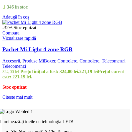
346 în stoc
Adaugă în coș
-32%
Stoc epuizat
Compara
Vizualizare rapidă
Pachet Mi-Light 4 zone RGB
Accesorii
,
Produse MiBoxer
,
Controlere
,
Controlere
,
Telecomenzi
,
Telecomenzi
Prețul inițial a fost: 324,00 lei.
221,19
lei
Prețul curent
324,00
lei
este: 221,19 lei.
Stoc epuizat
Citește mai mult
Luminează-ți ideile cu tehnologia LED!
Str. Nadasel nr.61A Cluj-Napoca