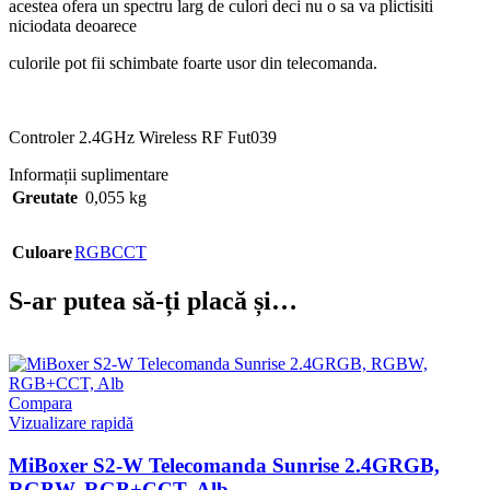
acestea ofera un spectru larg de culori deci nu o sa va plictisiti
niciodata deoarece
culorile pot fii schimbate foarte usor din telecomanda.
Controler 2.4GHz Wireless RF Fut039
Informații suplimentare
Greutate
0,055 kg
Culoare
RGBCCT
S-ar putea să-ți placă și…
Compara
Vizualizare rapidă
MiBoxer S2-W Telecomanda Sunrise 2.4GRGB,
RGBW, RGB+CCT, Alb