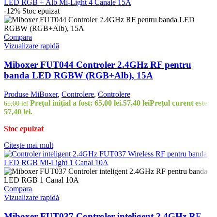
-12%
Stoc epuizat
Compara
Vizualizare rapidă
Miboxer FUT044 Controler 2.4GHz RF pentru
banda LED RGBW (RGB+Alb), 15A
Produse MiBoxer
,
Controlere
,
Controlere
Prețul inițial a fost: 65,00 lei.
57,40
lei
Prețul curent este:
65,00
lei
57,40 lei.
Stoc epuizat
Citește mai mult
Compara
Vizualizare rapidă
Miboxer FUT037 Controler inteligent 2.4GHz RF