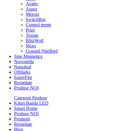
Avatto
Aqara
Meross
SwitchBot
Control trepte
Prize
Tessan
BlitzWolf
Moes
Gosund NiteBird
Sine Magnetice
Novostella
Nanoleaf
Offdarks
SuperFire
Resigilate
Produse NOI
Categorii Produse
Kituri Banda LED
Smart Home
Produse NOI
Promotii
Resigilate
Blog