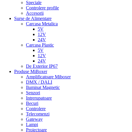
Speciale
Controlere profile
Accesorii
Surse de Alimentare
Carcasa Metalica
5V
12V
24V
Carcasa Plastic
5V
12V
24V
De Exterior IP67
Produse MiBoxer
Amplificatoare Miboxer
DMX / DALI
Iluminat Magnetic
Senzori
Intrerupatoare
Becuri
Controlere
Telecomenzi
Gateway
Lampi
Proiectoare