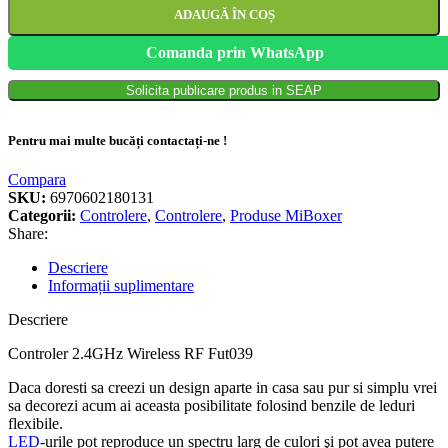
ADAUGĂ ÎN COȘ
Comanda prin WhatsApp
Solicita publicare produs in SEAP
Pentru mai multe bucăți contactați-ne !
Compara
SKU:
6970602180131
Categorii:
Controlere
,
Controlere
,
Produse MiBoxer
Share:
Descriere
Informații suplimentare
Descriere
Controler 2.4GHz Wireless RF Fut039
Daca doresti sa creezi un design aparte in casa sau pur si simplu vrei
sa decorezi acum ai aceasta posibilitate folosind benzile de leduri
flexibile.
LED
-urile pot reproduce un spectru larg de culori şi pot avea putere