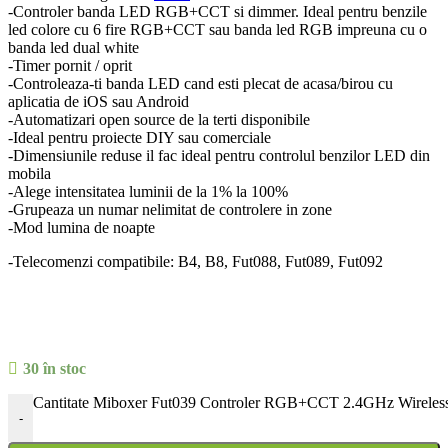
-Controler banda LED RGB+CCT si dimmer. Ideal pentru benzile
led colore cu 6 fire RGB+CCT sau banda led RGB impreuna cu o
banda led dual white
-Timer pornit / oprit
-Controleaza-ti banda LED cand esti plecat de acasa/birou cu
aplicatia de iOS sau Android
-Automatizari open source de la terti disponibile
-Ideal pentru proiecte DIY sau comerciale
-Dimensiunile reduse il fac ideal pentru controlul benzilor LED din
mobila
-Alege intensitatea luminii de la 1% la 100%
-Grupeaza un numar nelimitat de controlere in zone
-Mod lumina de noapte
-Telecomenzi compatibile: B4, B8, Fut088, Fut089, Fut092
30 în stoc
Cantitate Miboxer Fut039 Controler RGB+CCT 2.4GHz Wireles
-