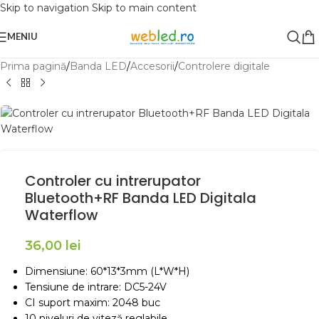
Skip to navigation
Skip to main content
MENIU
Prima pagină
/
Banda LED
/
Accesorii
/
Controlere digitale
Controler cu intrerupator
Bluetooth+RF Banda LED Digitala
Waterflow
36,00
lei
Dimensiune: 60*13*3mm (L*W*H)
Tensiune de intrare: DC5-24V
CI suport maxim: 2048 buc
10 niveluri de viteză reglabile