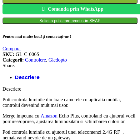
Comanda prin WhatsApp
Solicita publicare produs in SEAP
Pentru mai multe bucăți contactați-ne !
Compara
SKU:
GL-C-006S
Categorii:
Controlere
,
Gledopto
Share:
Descriere
Descriere
Poti controla luminile din toate camerele cu aplicatia mobila,
controlul devenind mult mai usor.
Merge impeuna cu
Amazon
Echo Plus, controland cu ajutorul vocii
pornirea/oprirea, ajustarea luminozitatii si schimbarea culorilor.
Poti controla luminile cu ajutorul unei telecomenzi 2.4G RF ,
nemaiavand nevoie de un gateway.