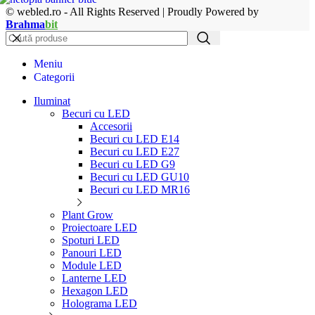
© webled.ro - All Rights Reserved | Proudly Powered by
Brahma
bit
Meniu
Categorii
Iluminat
Becuri cu LED
Accesorii
Becuri cu LED E14
Becuri cu LED E27
Becuri cu LED G9
Becuri cu LED GU10
Becuri cu LED MR16
Plant Grow
Proiectoare LED
Spoturi LED
Panouri LED
Module LED
Lanterne LED
Hexagon LED
Holograma LED