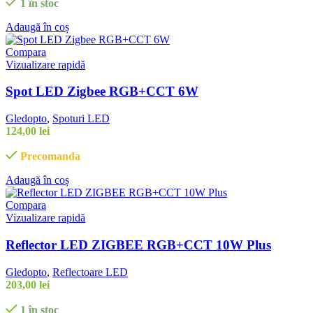
1 în stoc
Adaugă în coș
Compara
Vizualizare rapidă
Spot LED Zigbee RGB+CCT 6W
Gledopto
,
Spoturi LED
124,00
lei
Precomanda
Adaugă în coș
Compara
Vizualizare rapidă
Reflector LED ZIGBEE RGB+CCT 10W Plus
Gledopto
,
Reflectoare LED
203,00
lei
1 în stoc