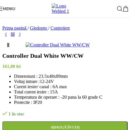
Skip to navigation
Skip to main content
MENIU
Prima pagină
/
Gledopto
/
Controlere
Controller Dual White WW/CW
161,00
lei
Dimensiuni : 23.5x48x89mm
Voltaj intrare :12-24V
Curent iesire/ canal : 6A max
Total curent iesire : 15A
Temperatura de operare : -20 pana la 60 grade C
Protectie : IP20
1 în stoc
ADAUGĂ ÎN COȘ