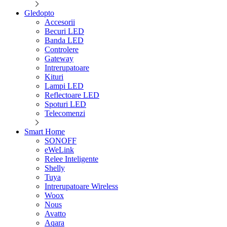
Gledopto
Accesorii
Becuri LED
Banda LED
Controlere
Gateway
Intrerupatoare
Kituri
Lampi LED
Reflectoare LED
Spoturi LED
Telecomenzi
Smart Home
SONOFF
eWeLink
Relee Inteligente
Shelly
Tuya
Intrerupatoare Wireless
Woox
Nous
Avatto
Aqara