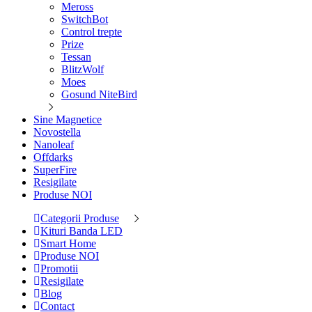
Meross
SwitchBot
Control trepte
Prize
Tessan
BlitzWolf
Moes
Gosund NiteBird
Sine Magnetice
Novostella
Nanoleaf
Offdarks
SuperFire
Resigilate
Produse NOI
Categorii Produse
Kituri Banda LED
Smart Home
Produse NOI
Promotii
Resigilate
Blog
Contact