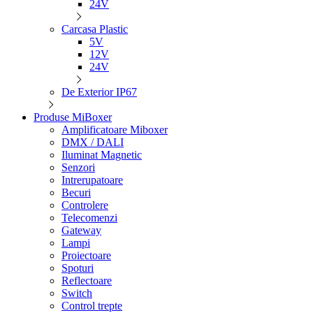
24V
Carcasa Plastic
5V
12V
24V
De Exterior IP67
Produse MiBoxer
Amplificatoare Miboxer
DMX / DALI
Iluminat Magnetic
Senzori
Intrerupatoare
Becuri
Controlere
Telecomenzi
Gateway
Lampi
Proiectoare
Spoturi
Reflectoare
Switch
Control trepte