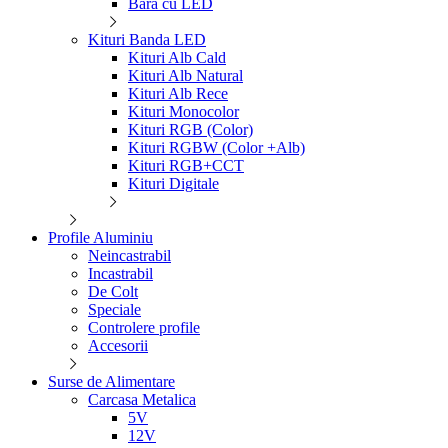
Bara cu LED
Kituri Banda LED
Kituri Alb Cald
Kituri Alb Natural
Kituri Alb Rece
Kituri Monocolor
Kituri RGB (Color)
Kituri RGBW (Color +Alb)
Kituri RGB+CCT
Kituri Digitale
Profile Aluminiu
Neincastrabil
Incastrabil
De Colt
Speciale
Controlere profile
Accesorii
Surse de Alimentare
Carcasa Metalica
5V
12V