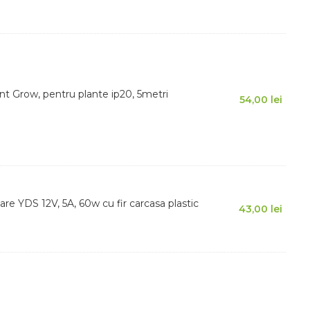
nt Grow, pentru plante ip20, 5metri
54,00
lei
re YDS 12V, 5A, 60w cu fir carcasa plastic
43,00
lei