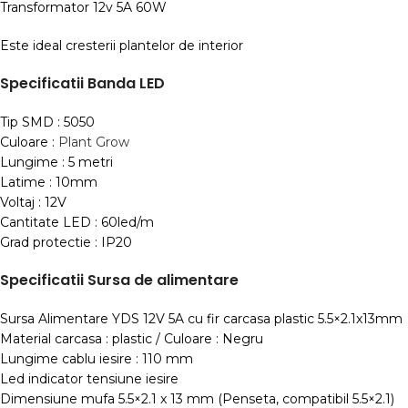
Transformator 12v 5A 60W
Este ideal cresterii plantelor de interior
Specificatii Banda LED
Tip SMD : 5050
Culoare :
Plant Grow
Lungime : 5 metri
Latime : 10mm
Voltaj : 12V
Cantitate LED : 60led/m
Grad protectie : IP20
Specificatii Sursa de alimentare
Sursa Alimentare YDS 12V 5A cu fir carcasa plastic 5.5×2.1x13mm
Material carcasa : plastic / Culoare : Negru
Lungime cablu iesire : 110 mm
Led indicator tensiune iesire
Dimensiune mufa 5.5×2.1 x 13 mm (Penseta, compatibil 5.5×2.1)