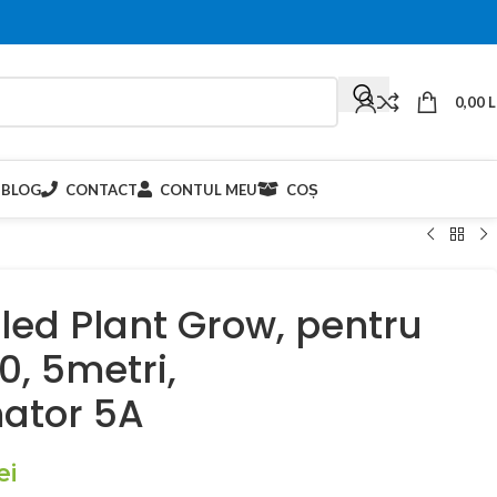
0,00
L
BLOG
CONTACT
CONTUL MEU
COȘ
led Plant Grow, pentru
0, 5metri,
ator 5A
ei