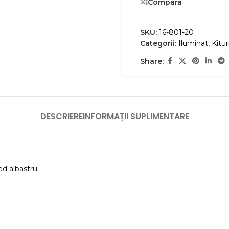
Compara
SKU:
16-801-20
Categorii:
Iluminat
,
Kitu
Share:
DESCRIERE
INFORMAȚII SUPLIMENTARE
led albastru