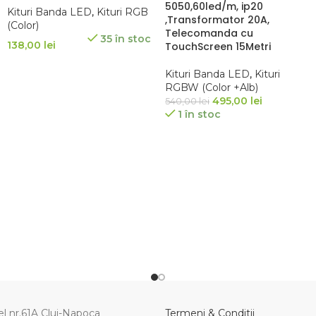
5050,60led/m, ip20
Kituri Banda LED
,
Kituri RGB
,Transformator 20A,
(Color)
Telecomanda cu
35 în stoc
138,00
lei
TouchScreen 15Metri
ADAUGĂ ÎN COȘ
Kituri Banda LED
,
Kituri
RGBW (Color +Alb)
495,00
lei
540,00
lei
1 în stoc
ADAUGĂ ÎN COȘ
el nr.61A Cluj-Napoca
Termeni & Conditii