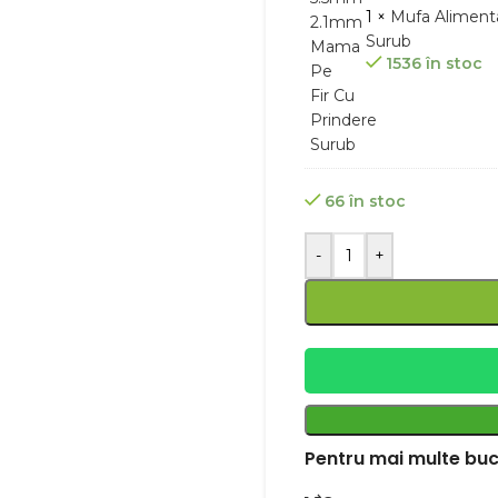
1 ×
Mufa Aliment
Surub
1536 în stoc
66 în stoc
-
+
Pentru mai multe buc