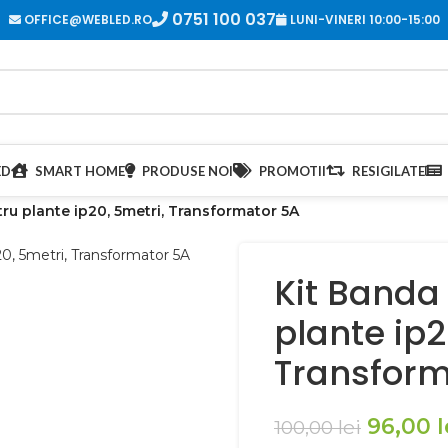
0751 100 037
OFFICE@WEBLED.RO
LUNI-VINERI 10:00-15:00
ED
SMART HOME
PRODUSE NOI
PROMOTII
RESIGILATE
ru plante ip20, 5metri, Transformator 5A
Kit Banda 
plante ip2
Transform
96,00
l
100,00
lei