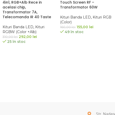
4in1, RGB+Alb Rece in
Touch Screen RF –
acelasi chip,
Transformator 60W
Transformator 7A,
Telecomanda IR 40 Taste
Kituri Banda LED
,
Kituri RGB
(Color)
Kituri Banda LED
,
Kituri
155,00
lei
160,00
lei
RGBW (Color +Alb)
49 în stoc
292,00
lei
310,00
lei
25 în stoc
ADAUGĂ ÎN COȘ
ADAUGĂ ÎN COȘ
Str. Nadas