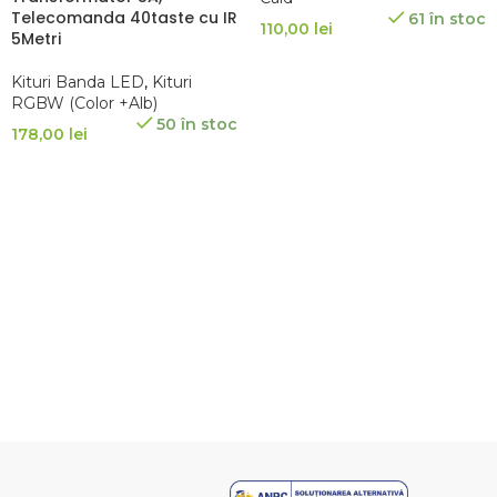
Telecomanda 40taste cu IR
61 în stoc
110,00
lei
5Metri
ADAUGĂ ÎN COȘ
Kituri Banda LED
,
Kituri
RGBW (Color +Alb)
50 în stoc
178,00
lei
ADAUGĂ ÎN COȘ