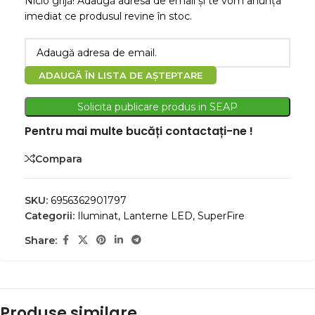
Nicio grijă! Adaugă adresa de email și te vom anunța
imediat ce produsul revine în stoc.
ADAUGĂ ÎN LISTA DE AȘTEPTARE
Solicita publicare produs in SEAP
Pentru mai multe bucăți contactați-ne !
Compara
SKU:
6956362901797
Categorii:
Iluminat
,
Lanterne LED
,
SuperFire
Share:
Produse similare