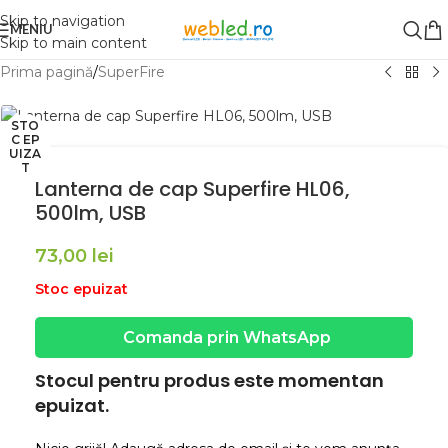
Skip to navigation
MENIU
Skip to main content
Prima pagină
/
SuperFire
STO
C EP
UIZA
T
Lanterna de cap Superfire HL06,
500lm, USB
73,00
lei
Stoc epuizat
Comanda prin WhatsApp
Stocul pentru produs este momentan
epuizat.