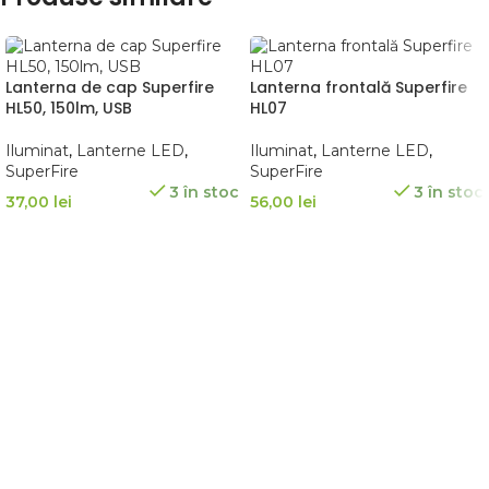
Lanterna de cap Superfire
Lanterna frontală Superfire
HL50, 150lm, USB
HL07
Iluminat
,
Lanterne LED
,
Iluminat
,
Lanterne LED
,
SuperFire
SuperFire
3 în stoc
3 în stoc
37,00
lei
56,00
lei
ADAUGĂ ÎN COȘ
ADAUGĂ ÎN COȘ