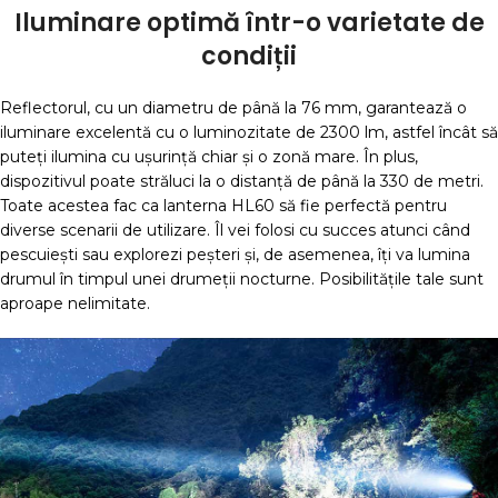
Iluminare optimă într-o varietate de
condiții
Reflectorul, cu un diametru de până la 76 mm, garantează o
iluminare excelentă cu o luminozitate de 2300 lm, astfel încât să
puteți ilumina cu ușurință chiar și o zonă mare.
În plus,
dispozitivul poate străluci la o distanță de până la 330 de metri.
Toate acestea fac ca lanterna HL60 să fie perfectă pentru
diverse scenarii de utilizare.
Îl vei folosi cu succes atunci când
pescuiești sau explorezi peșteri și, de asemenea, îți va lumina
drumul în timpul unei drumeții nocturne.
Posibilitățile tale sunt
aproape nelimitate.