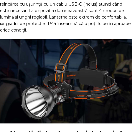
reîncărca cu ușurință cu un cablu USB-C (inclus) atunci când
este necesar.
La dispoziția dumneavoastră sunt 4 moduri de
lumină și unghi reglabil.
Lanterna este extrem de confortabilă,
iar gradul de protecție IP44 înseamnă că o poți folosi în aproape
orice condiții.