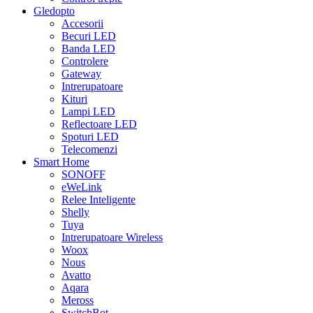
Gledopto
Accesorii
Becuri LED
Banda LED
Controlere
Gateway
Intrerupatoare
Kituri
Lampi LED
Reflectoare LED
Spoturi LED
Telecomenzi
Smart Home
SONOFF
eWeLink
Relee Inteligente
Shelly
Tuya
Intrerupatoare Wireless
Woox
Nous
Avatto
Aqara
Meross
SwitchBot