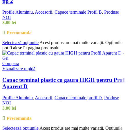
tip 2
Profile Aluminiu
,
Accesorii
,
Capace terminale Profil B
,
Produse
NOI
3,00
lei
Precomanda
Selectează opțiunile
Acest produs are mai multe variații. Opțiunile
pot fi alese în pagina produsului.
Compara
Vizualizare rapidă
Capac terminal plastic cu gaura HIGH pentru Profil
Aparent D
Profile Aluminiu
,
Accesorii
,
Capace terminale profil D
,
Produse
NOI
3,00
lei
Precomanda
Selectează opțiunile
Acest produs are mai multe variații. Opțiunile