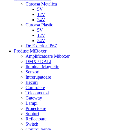
Carcasa Metalica
5V
12V
24V
Carcasa Plastic
5V
12V
24V
De Exterior IP67
Produse MiBoxer
Amplificatoare Miboxer
DMX / DALI
Iluminat Magnetic
Senzori
Intrerupatoare
Becuri
Controlere
Telecomenzi
Gateway
Lampi
Proiectoare
Spoturi
Reflectoare
Switch
Control trepte