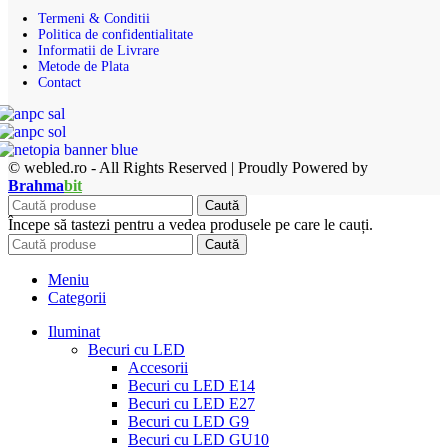
Termeni & Conditii
Politica de confidentialitate
Informatii de Livrare
Metode de Plata
Contact
© webled.ro - All Rights Reserved | Proudly Powered by
Brahma
bit
Caută
Începe să tastezi pentru a vedea produsele pe care le cauți.
Caută
Meniu
Categorii
Iluminat
Becuri cu LED
Accesorii
Becuri cu LED E14
Becuri cu LED E27
Becuri cu LED G9
Becuri cu LED GU10