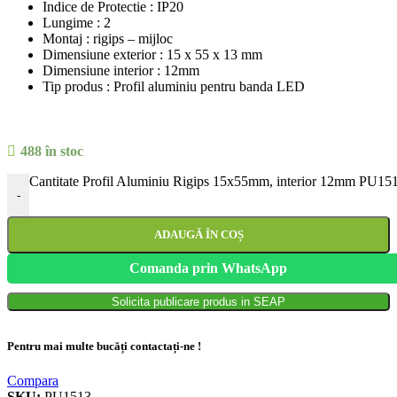
Indice de Protectie : IP20
Lungime : 2
Montaj : rigips – mijloc
Dimensiune exterior : 15 x 55 x 13 mm
Dimensiune interior : 12mm
Tip produs : Profil aluminiu pentru banda LED
488 în stoc
Cantitate Profil Aluminiu Rigips 15x55mm, interior 12mm PU15
-
ADAUGĂ ÎN COȘ
Comanda prin WhatsApp
Solicita publicare produs in SEAP
Pentru mai multe bucăți contactați-ne !
Compara
SKU:
PU1513