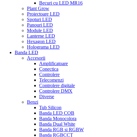
Becuri cu LED MR16
Plant Grow
Proiectoare LED
Spoturi LED
Panouri LED
Module LED
Lanterne LED
Hexagon LED
Holograma LED
Banda LED
Accesorii
Amplificatoare
Conectica
Controlere
Telecomenzi
Controlere digitale
Controlere DMX
Diverse
Benzi
Tub Silicon
Banda LED COB
Banda Monocolora
Banda Dual White
Banda RGB si RGBW
Banda RGBCCT