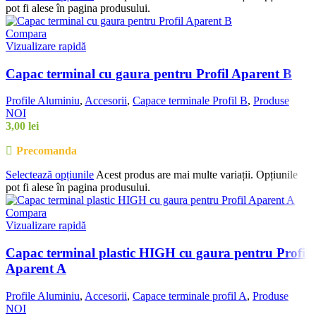
pot fi alese în pagina produsului.
Compara
Vizualizare rapidă
Capac terminal cu gaura pentru Profil Aparent B
Profile Aluminiu
,
Accesorii
,
Capace terminale Profil B
,
Produse
NOI
3,00
lei
Precomanda
Selectează opțiunile
Acest produs are mai multe variații. Opțiunile
pot fi alese în pagina produsului.
Compara
Vizualizare rapidă
Capac terminal plastic HIGH cu gaura pentru Profil
Aparent A
Profile Aluminiu
,
Accesorii
,
Capace terminale profil A
,
Produse
NOI