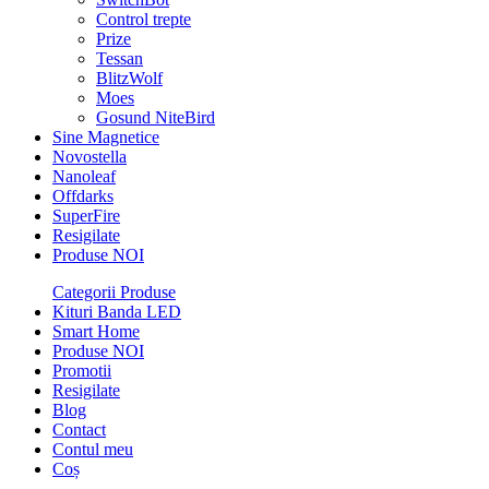
Control trepte
Prize
Tessan
BlitzWolf
Moes
Gosund NiteBird
Sine Magnetice
Novostella
Nanoleaf
Offdarks
SuperFire
Resigilate
Produse NOI
Categorii Produse
Kituri Banda LED
Smart Home
Produse NOI
Promotii
Resigilate
Blog
Contact
Contul meu
Coș