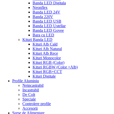
Banda LED Digitala
Neonflex
Banda LED 24V
Banda 220V
Banda LED USB
Banda LED Ustellar
Banda LED Govee
Bara cu LED
Kituri Banda LED
Kituri Alb Cald
Kituri Alb Natural
Kituri Alb Rece
Kituri Monocolor
Kituri RGB (Color)
Kituri RGBW (Color +Alb)
Kituri RGB+CCT
Kituri Digitale
Profile Aluminiu
Neincastrabil
Incastrabil
De Colt
Speciale
Controlere profile
Accesorii
Surse de Alimentare