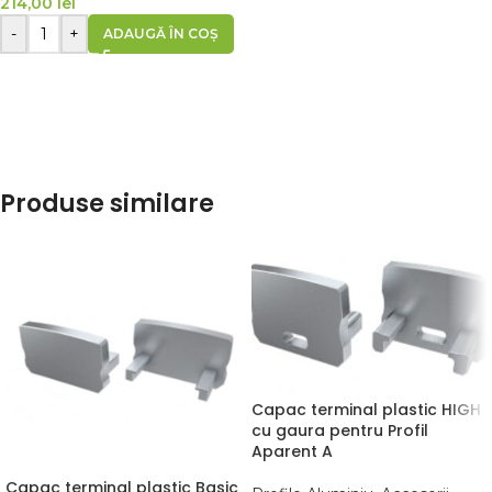
214,00
lei
-
+
ADAUGĂ ÎN COȘ
Produse similare
Capac terminal plastic HIGH
cu gaura pentru Profil
Aparent A
Capac terminal plastic Basic