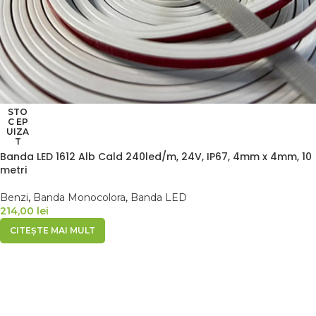
STO
C EP
UIZA
T
Banda LED 1612 Alb Cald 240led/m, 24V, IP67, 4mm x 4mm, 10
metri
Benzi
,
Banda Monocolora
,
Banda LED
214,00
lei
CITEȘTE MAI MULT