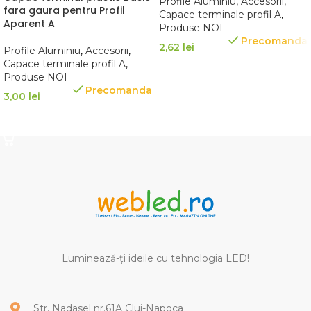
Profile Aluminiu
,
Accesorii
,
fara gaura pentru Profil
Capace terminale profil A
,
Aparent A
Produse NOI
Precomanda
2,62
lei
Profile Aluminiu
,
Accesorii
,
Capace terminale profil A
,
SELECTEAZĂ OPȚIUNILE
Produse NOI
Precomanda
3,00
lei
SELECTEAZĂ OPȚIUNILE
Luminează-ți ideile cu tehnologia LED!
Str. Nadasel nr.61A Cluj-Napoca