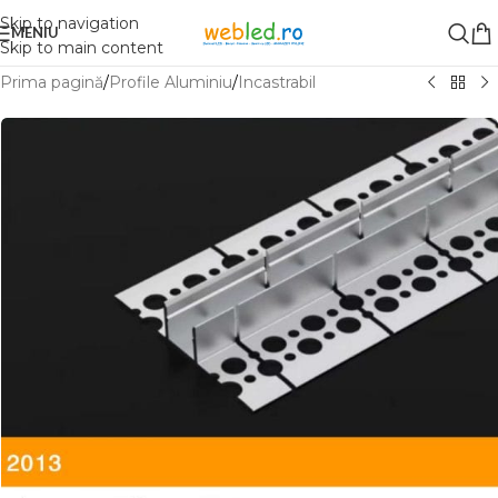
Skip to navigation
MENIU
Skip to main content
Prima pagină
/
Profile Aluminiu
/
Incastrabil