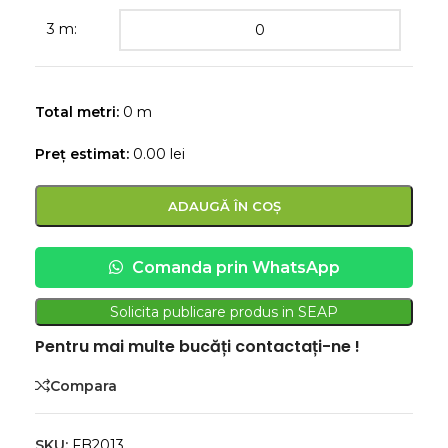
3 m:
Total metri:
0
m
Preț estimat:
0.00
lei
ADAUGĂ ÎN COȘ
Comanda prin WhatsApp
Solicita publicare produs in SEAP
Pentru mai multe bucăți contactați-ne !
Compara
SKU:
FB2013