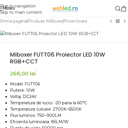
Skip to navigation
MENIU
Skip to main content
Prima pagină
/
Produse MiBoxer
/
Proiectoare
Miboxer FUTT06 Proiector LED 10W
RGB+CCT
268,00
lei
Model: FUTT06
Putere: 10W
Voltaj: DC24V
Temperatura de lucru: -20 pana la 60°C
Temperatura culoare: 2700K~6500K
Flux luminos: 750~900LM
Eficienta luminoasa: 85LM/W