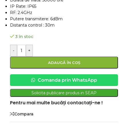
Durata de viata: 50000 ore
IP Rate: IP65
RF: 2.4GHz
Putere transmitere: 6dBm
Distanta control : 30m
3 în stoc
-
+
ADAUGĂ ÎN COȘ
Comanda prin WhatsApp
Solicita publicare produs in SEAP
Pentru mai multe bucăți contactați-ne !
Compara