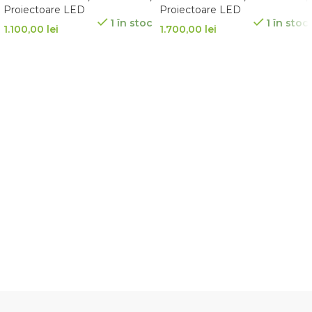
Proiectoare LED
Proiectoare LED
1 în stoc
1 în stoc
1.100,00
lei
1.700,00
lei
ADAUGĂ ÎN COȘ
ADAUGĂ ÎN COȘ