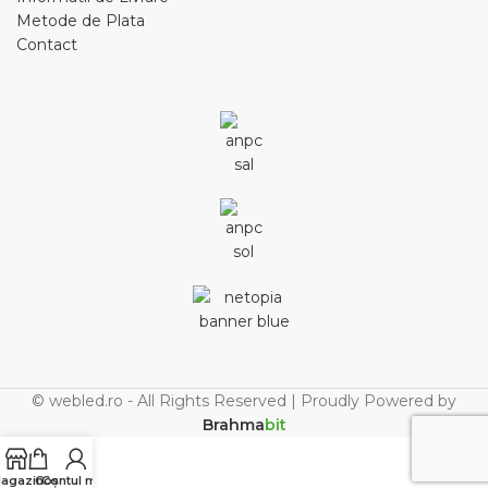
Metode de Plata
Contact
© webled.ro - All Rights Reserved | Proudly Powered by
Brahma
bit
agazin
Coș
Contul meu