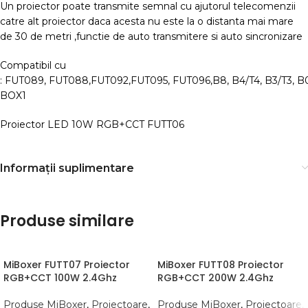
Un proiector poate transmite semnal cu ajutorul telecomenzii
catre alt proiector daca acesta nu este la o distanta mai mare
de 30 de metri ,functie de auto transmitere si auto sincronizare
Compatibil cu
: FUT089, FUT088,FUT092,FUT095, FUT096,B8, B4/T4, B3/T3, B
BOX1
Proiector LED 10W RGB+CCT FUTT06
Informații suplimentare
Produse similare
MiBoxer FUTT07 Proiector
MiBoxer FUTT08 Proiector
RGB+CCT 100W 2.4Ghz
RGB+CCT 200W 2.4Ghz
Produse MiBoxer
,
Proiectoare
,
Produse MiBoxer
,
Proiectoare
,