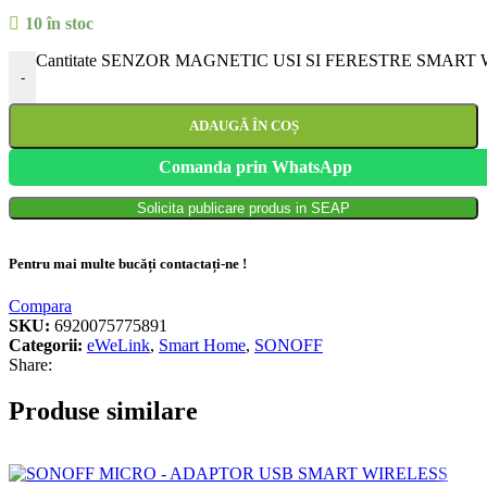
10 în stoc
Cantitate SENZOR MAGNETIC USI SI FERESTRE SMART
-
ADAUGĂ ÎN COȘ
Comanda prin WhatsApp
Solicita publicare produs in SEAP
Pentru mai multe bucăți contactați-ne !
Compara
SKU:
6920075775891
Categorii:
eWeLink
,
Smart Home
,
SONOFF
Share:
Produse similare