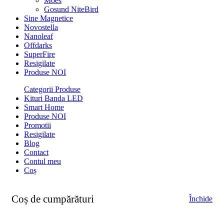
Moes
Gosund NiteBird
Sine Magnetice
Novostella
Nanoleaf
Offdarks
SuperFire
Resigilate
Produse NOI
Categorii Produse
Kituri Banda LED
Smart Home
Produse NOI
Promotii
Resigilate
Blog
Contact
Contul meu
Coș
Coș de cumpărături
Închide