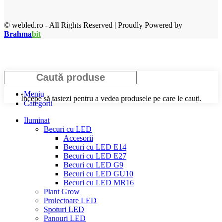
© webled.ro - All Rights Reserved | Proudly Powered by
Brahma
bit
Caută
Meniu
Începe să tastezi pentru a vedea produsele pe care le cauți.
Categorii
Iluminat
Becuri cu LED
Accesorii
Becuri cu LED E14
Becuri cu LED E27
Becuri cu LED G9
Becuri cu LED GU10
Becuri cu LED MR16
Plant Grow
Proiectoare LED
Spoturi LED
Panouri LED