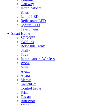
Gateway
Intrerupatoare
Kituri
Lampi LED
Reflectoare LED
Spoturi LED
Telecomenzi
Smart Home
SONOFF
eWeLink
Relee Inteligente
Shelly
Tuya
Intrerupatoare Wireless
Woox
Nous
Avatto
Aqara
Meross
SwitchBot
Control trepte
Prize
Tessan
BlitzWolf