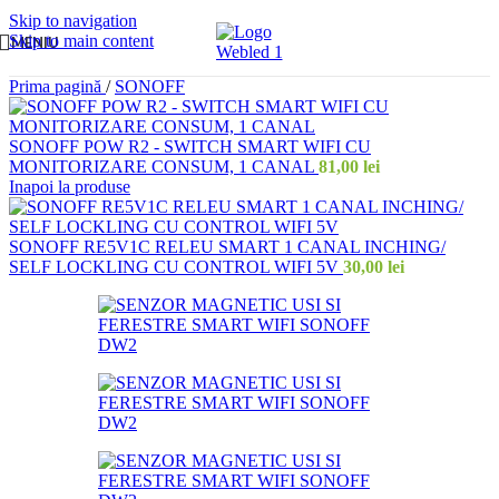
Skip to navigation
Skip to main content
MENIU
Prima pagină
/
SONOFF
SONOFF POW R2 - SWITCH SMART WIFI CU
MONITORIZARE CONSUM, 1 CANAL
81,00
lei
Inapoi la produse
SONOFF RE5V1C RELEU SMART 1 CANAL INCHING/
SELF LOCKLING CU CONTROL WIFI 5V
30,00
lei