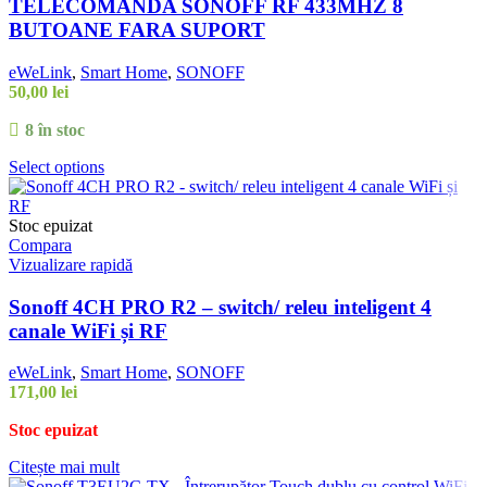
TELECOMANDA SONOFF RF 433MHZ 8
BUTOANE FARA SUPORT
eWeLink
,
Smart Home
,
SONOFF
50,00
lei
8 în stoc
Select options
Stoc epuizat
Compara
Vizualizare rapidă
Sonoff 4CH PRO R2 – switch/ releu inteligent 4
canale WiFi și RF
eWeLink
,
Smart Home
,
SONOFF
171,00
lei
Stoc epuizat
Citește mai mult