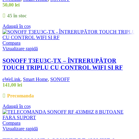
50,00
lei
45 în stoc
Adaugă în coș
Compara
Vizualizare rapidă
SONOFF T3EU3C-TX – ÎNTRERUPĂTOR
TOUCH TRIPLU CU CONTROL WIFI SI RF
eWeLink
,
Smart Home
,
SONOFF
141,00
lei
Precomanda
Adaugă în coș
Compara
Vizualizare rapidă