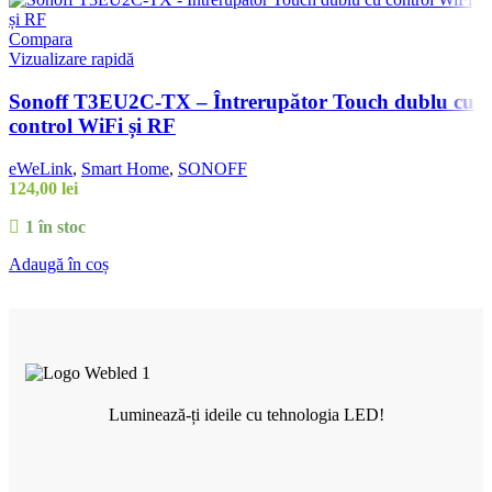
Compara
Vizualizare rapidă
Sonoff T3EU2C-TX – Întrerupător Touch dublu cu
control WiFi și RF
eWeLink
,
Smart Home
,
SONOFF
124,00
lei
1 în stoc
Adaugă în coș
Luminează-ți ideile cu tehnologia LED!