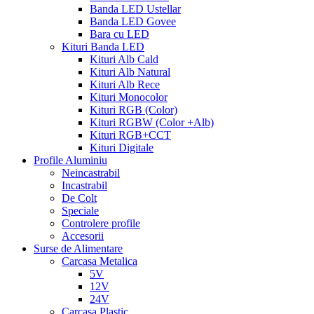
Banda LED Ustellar
Banda LED Govee
Bara cu LED
Kituri Banda LED
Kituri Alb Cald
Kituri Alb Natural
Kituri Alb Rece
Kituri Monocolor
Kituri RGB (Color)
Kituri RGBW (Color +Alb)
Kituri RGB+CCT
Kituri Digitale
Profile Aluminiu
Neincastrabil
Incastrabil
De Colt
Speciale
Controlere profile
Accesorii
Surse de Alimentare
Carcasa Metalica
5V
12V
24V
Carcasa Plastic