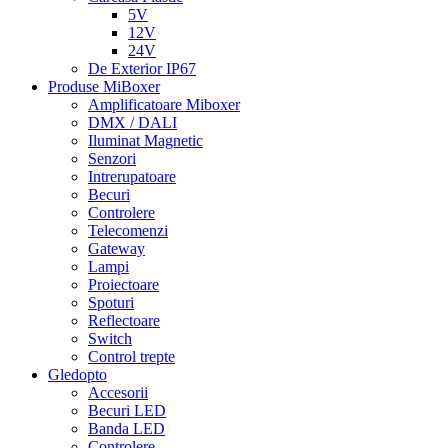
5V
12V
24V
De Exterior IP67
Produse MiBoxer
Amplificatoare Miboxer
DMX / DALI
Iluminat Magnetic
Senzori
Intrerupatoare
Becuri
Controlere
Telecomenzi
Gateway
Lampi
Proiectoare
Spoturi
Reflectoare
Switch
Control trepte
Gledopto
Accesorii
Becuri LED
Banda LED
Controlere