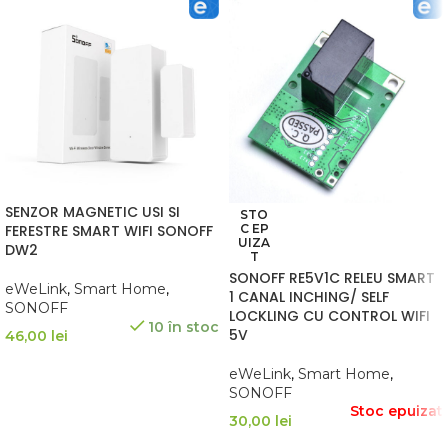
SENZOR MAGNETIC USI SI
STO
FERESTRE SMART WIFI SONOFF
C EP
UIZA
DW2
T
SONOFF RE5V1C RELEU SMART
eWeLink
,
Smart Home
,
1 CANAL INCHING/ SELF
SONOFF
LOCKLING CU CONTROL WIFI
10 în stoc
5V
46,00
lei
eWeLink
,
Smart Home
,
ADAUGĂ ÎN COȘ
SONOFF
Stoc epuizat
30,00
lei