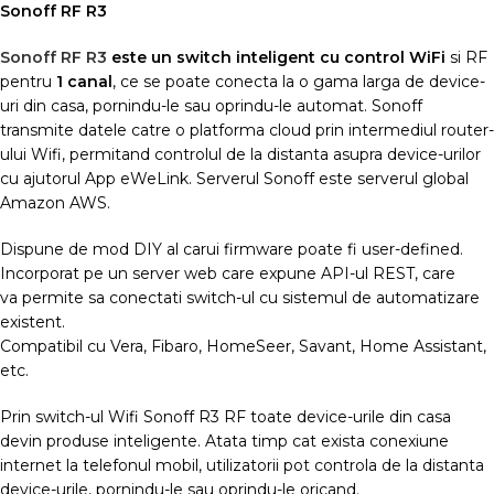
Sonoff RF R3
Sonoff RF R3
este un switch inteligent cu
control WiFi
si RF
pentru
1 canal
, ce se poate conecta la o gama larga de device-
uri din casa, pornindu-le sau oprindu-le automat. Sonoff
transmite datele catre o platforma cloud prin intermediul router-
ului Wifi, permitand controlul de la distanta asupra device-urilor
cu ajutorul App eWeLink. Serverul Sonoff este serverul global
Amazon AWS.
Dispune de mod DIY al carui firmware poate fi user-defined.
Incorporat pe un server web care expune API-ul REST, care
va permite sa conectati switch-ul cu sistemul de automatizare
existent.
Compatibil cu Vera, Fibaro, HomeSeer, Savant, Home Assistant,
etc.
Prin switch-ul Wifi Sonoff R3 RF toate device-urile din casa
devin produse inteligente. Atata timp cat exista conexiune
internet la telefonul mobil, utilizatorii pot controla de la distanta
device-urile, pornindu-le sau oprindu-le oricand.