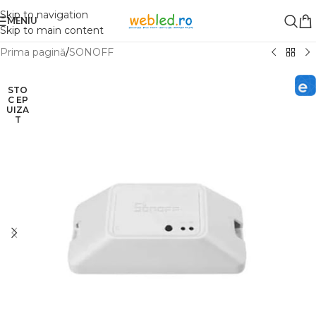
Skip to navigation
MENIU
Skip to main content
Prima pagină
/
SONOFF
STO
C EP
UIZA
T