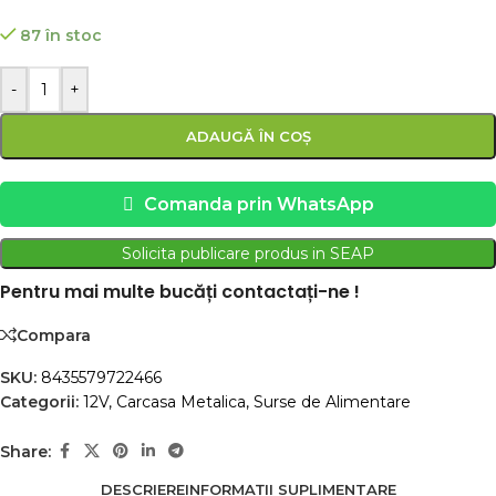
87 în stoc
-
+
ADAUGĂ ÎN COȘ
Comanda prin WhatsApp
Solicita publicare produs in SEAP
Pentru mai multe bucăți contactați-ne !
Compara
SKU:
8435579722466
Categorii:
12V
,
Carcasa Metalica
,
Surse de Alimentare
Share:
DESCRIERE
INFORMAȚII SUPLIMENTARE