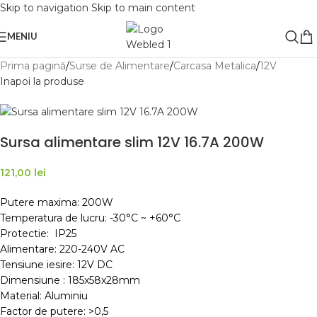
Skip to navigation
Skip to main content
MENIU
Prima pagină
/
Surse de Alimentare
/
Carcasa Metalica
/
12V
Inapoi la produse
Sursa alimentare slim 12V 16.7A 200W
121,00
lei
Putere maxima: 200W
Temperatura de lucru: -30°C ~ +60°C
Protectie: IP25
Alimentare: 220-240V AC
Tensiune iesire: 12V DC
Dimensiune : 185x58x28mm
Material: Aluminiu
Factor de putere: >0,5