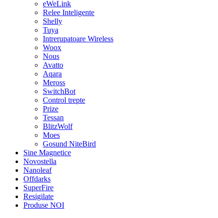
eWeLink
Relee Inteligente
Shelly
Tuya
Intrerupatoare Wireless
Woox
Nous
Avatto
Aqara
Meross
SwitchBot
Control trepte
Prize
Tessan
BlitzWolf
Moes
Gosund NiteBird
Sine Magnetice
Novostella
Nanoleaf
Offdarks
SuperFire
Resigilate
Produse NOI