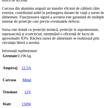
dificil de accesat.
Carcasa din aluminiu asigură un transfer eficient de căldură către
exterior, contribuind astfel la prelungirea duratei de viață a sursei de
alimentare. Funcționarea sigură a acesteia este garantată de multiple
sisteme de protecție care previn eventualele defecte.
Sursa este dotată cu protecție termică, protecție la supratensiune,
suprasarcină și scurtcircuit, menținând o eficiență de lucru de
aproximativ 83%. Răcirea sursei de alimentare se realizează prin
circulația liberă a aerului.
Informații suplimentare
Greutate
0,196 kg
Amperaj
12.5A
Carcasa
Metal
Tensiune
12V
Watt
150W