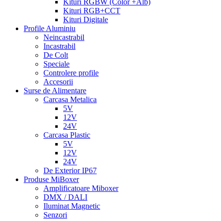
Kituri RGBW (Color +Alb)
Kituri RGB+CCT
Kituri Digitale
Profile Aluminiu
Neincastrabil
Incastrabil
De Colt
Speciale
Controlere profile
Accesorii
Surse de Alimentare
Carcasa Metalica
5V
12V
24V
Carcasa Plastic
5V
12V
24V
De Exterior IP67
Produse MiBoxer
Amplificatoare Miboxer
DMX / DALI
Iluminat Magnetic
Senzori