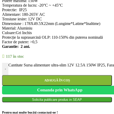
Putere maxima: 150W
Temperatura de lucru: -20°C ~ +45°C
Protectie: IP25
Alimentare: 180-265V AC
Tensiune iesire: 12V DC
Dimensiune : 178X49.5X22mm (Lungime*Latime*Inaltime)
Material: Aluminiu
Culoare:Gri Inchis
Protecție la suprasarcină OLP: 110-150% din puterea nominală
Factor de putere: >0,5
Garantie: 2 ani.
117 în stoc
Cantitate Sursa alimentare ultra-slim 12V 12.5A 150W IP25, Far
-
ADAUGĂ ÎN COȘ
Comanda prin WhatsApp
Solicita publicare produs in SEAP
Pentru mai multe bucăți contactați-ne !