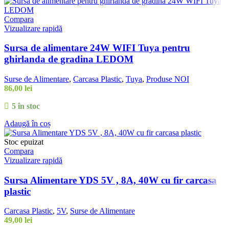
Compara
Vizualizare rapidă
Sursa de alimentare 24W WIFI Tuya pentru
ghirlanda de gradina LEDOM
Surse de Alimentare
,
Carcasa Plastic
,
Tuya
,
Produse NOI
86,00
lei
5 în stoc
Adaugă în coș
Stoc epuizat
Compara
Vizualizare rapidă
Sursa Alimentare YDS 5V , 8A, 40W cu fir carcasa
plastic
Carcasa Plastic
,
5V
,
Surse de Alimentare
49,00
lei