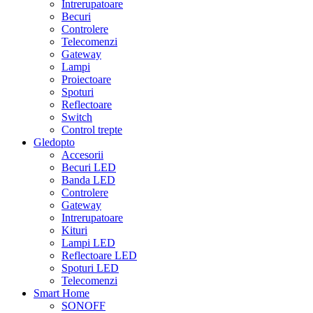
Intrerupatoare
Becuri
Controlere
Telecomenzi
Gateway
Lampi
Proiectoare
Spoturi
Reflectoare
Switch
Control trepte
Gledopto
Accesorii
Becuri LED
Banda LED
Controlere
Gateway
Intrerupatoare
Kituri
Lampi LED
Reflectoare LED
Spoturi LED
Telecomenzi
Smart Home
SONOFF