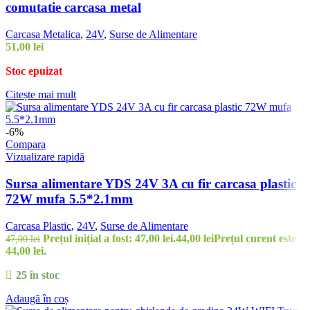
comutatie carcasa metal
Carcasa Metalica
,
24V
,
Surse de Alimentare
51,00
lei
Stoc epuizat
Citește mai mult
-6%
Compara
Vizualizare rapidă
Sursa alimentare YDS 24V 3A cu fir carcasa plastic
72W mufa 5.5*2.1mm
Carcasa Plastic
,
24V
,
Surse de Alimentare
Prețul inițial a fost: 47,00 lei.
44,00
lei
Prețul curent este:
47,00
lei
44,00 lei.
25 în stoc
Adaugă în coș