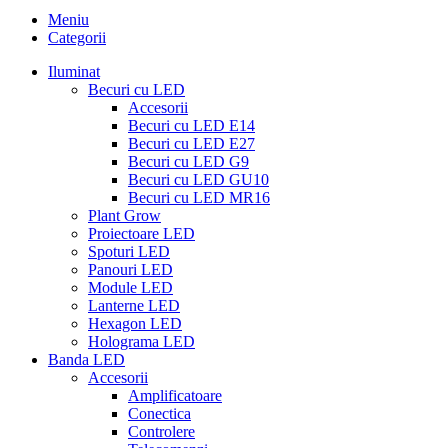
Meniu
Categorii
Iluminat
Becuri cu LED
Accesorii
Becuri cu LED E14
Becuri cu LED E27
Becuri cu LED G9
Becuri cu LED GU10
Becuri cu LED MR16
Plant Grow
Proiectoare LED
Spoturi LED
Panouri LED
Module LED
Lanterne LED
Hexagon LED
Holograma LED
Banda LED
Accesorii
Amplificatoare
Conectica
Controlere