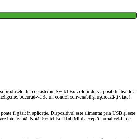
 și produsele din ecosistemul SwitchBot, oferindu-vă posibilitatea de a
teligente, bucurați-vă de un control convenabil și ușurează-ți viața!
oate fi găsit în aplicație. Dispozitivul este alimentat prin USB și este
e învățare inteligentă. Notă: SwitchBot Hub Mini acceptă numai Wi-Fi de