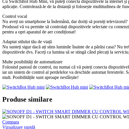
Cu SwitchBot Hub Mini, vă puteți conecta dispozitivele la internet și p
aplicație. Controlează-le de la distanță și folosește multitudinea de fu
Control vocal
Nu aveți un smartphone la îndemână, dar doriți să porniți televizorul? 
Produsul vă va permite să controlați dispozitivele selectate cu comenz
pentru a opri aparatul de aer condiționat!
Adaptat stilului tău de viață
Nu sunteți sigur dacă ați stins luminile înainte de a părăsi casa? Nu tr
dispozitivele dvs. Faceți ca lumina să se stingă când plecați la servici
Multe posibilități de automatizare
Folosind panoul de control, nu numai că vă puteți conecta dispozitivele
iar un sistem de control al perdelelor va deschide automat ferestrele. 
mult. Posibilitățile sunt aproape nesfârșite!
Produse similare
Compara
Vizualizare rapidă