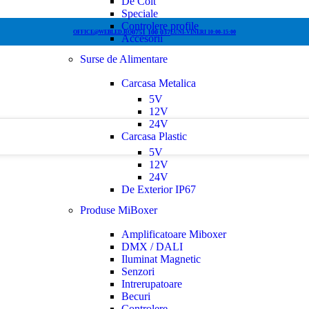
De Colt
Speciale
Controlere profile
0751 100 037
OFFICE@WEBLED.RO
LUNI-VINERI 10:00-15:00
Accesorii
Surse de Alimentare
Carcasa Metalica
5V
12V
24V
Carcasa Plastic
5V
12V
24V
De Exterior IP67
Produse MiBoxer
Amplificatoare Miboxer
DMX / DALI
Iluminat Magnetic
Senzori
Intrerupatoare
Becuri
Controlere