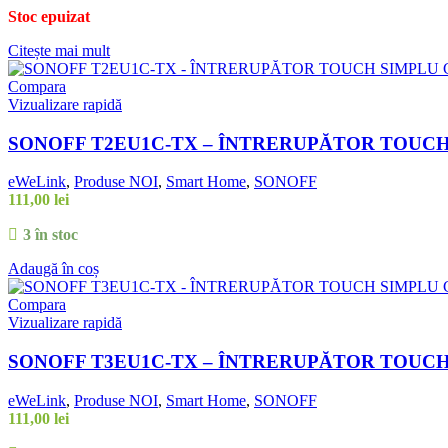
Stoc epuizat
Citește mai mult
Compara
Vizualizare rapidă
SONOFF T2EU1C-TX – ÎNTRERUPĂTOR TOUCH 
eWeLink
,
Produse NOI
,
Smart Home
,
SONOFF
111,00
lei
3 în stoc
Adaugă în coș
Compara
Vizualizare rapidă
SONOFF T3EU1C-TX – ÎNTRERUPĂTOR TOUCH 
eWeLink
,
Produse NOI
,
Smart Home
,
SONOFF
111,00
lei