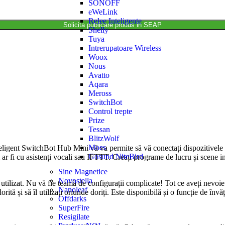
SONOFF
eWeLink
Relee Inteligente
Solicita publicare produs in SEAP
Shelly
Tuya
Intrerupatoare Wireless
Woox
Nous
Avatto
Aqara
Meross
SwitchBot
Control trepte
Prize
Tessan
BlitzWolf
Moes
inteligent SwitchBot Hub Mini vă va permite să vă conectați dispozitivele
Gosund NiteBird
 ar fi cu asistenți vocali sau IFTTT. Creați programe de lucru și scene in
Sine Magnetice
Novostella
tilizat. Nu vă fie teamă de configurații complicate! Tot ce aveți nevoie p
Nanoleaf
 dorită și să îl utilizați oriunde doriți. Este disponibilă și o funcție d
Offdarks
SuperFire
Resigilate