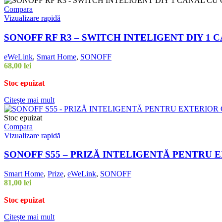
Compara
Vizualizare rapidă
SONOFF RF R3 – SWITCH INTELIGENT DIY 1 
eWeLink
,
Smart Home
,
SONOFF
68,00
lei
Stoc epuizat
Citește mai mult
Stoc epuizat
Compara
Vizualizare rapidă
SONOFF S55 – PRIZĂ INTELIGENTĂ PENTRU E
Smart Home
,
Prize
,
eWeLink
,
SONOFF
81,00
lei
Stoc epuizat
Citește mai mult