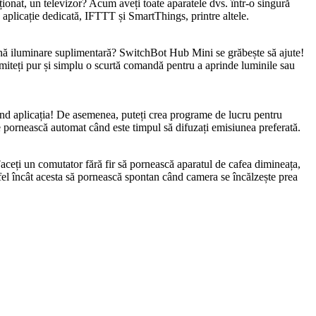
ionat, un televizor? Acum aveți toate aparatele dvs. într-o singură
o aplicație dedicată, IFTTT și SmartThings, printre altele.
uțină iluminare suplimentară? SwitchBot Hub Mini se grăbește să ajute!
miteți pur și simplu o scurtă comandă pentru a aprinde luminile sau
osind aplicația! De asemenea, puteți crea programe de lucru pentru
 se pornească automat când este timpul să difuzați emisiunea preferată.
Faceți un comutator fără fir să pornească aparatul de cafea dimineața,
tfel încât acesta să pornească spontan când camera se încălzește prea