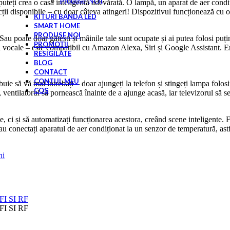
Produse NOI
uteți crea o casă inteligentă adevărată. O lampă, un aparat de aer condiț
ncții disponibile – cu doar câteva atingeri! Dispozitivul funcționează cu 
KITURI BANDA LED
SMART HOME
PRODUSE NOI
Sau poate doar gătești și mâinile tale sunt ocupate și ai putea folosi p
PROMOTII
i vocale – este compatibil cu Amazon Alexa, Siri și Google Assistant. E
RESIGILATE
BLOG
CONTACT
CONTUL MEU
ebuie să vă mai întrebați – doar ajungeți la telefon și stingeți lampa fol
COȘ
u, ventilatorul să pornească înainte de a ajunge acasă, iar televizorul să
, ci și să automatizați funcționarea acestora, creând scene inteligente. 
Sau conectați aparatul de aer condiționat la un senzor de temperatură, as