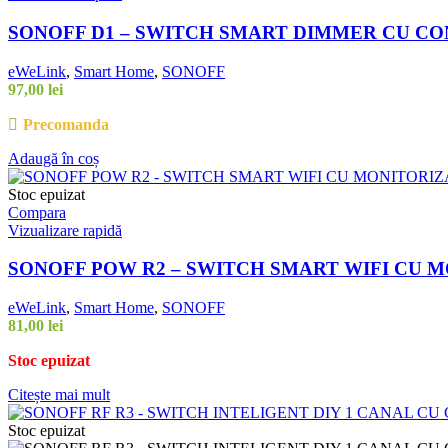
SONOFF D1 – SWITCH SMART DIMMER CU CON
eWeLink
,
Smart Home
,
SONOFF
97,00
lei
Precomanda
Adaugă în coș
Stoc epuizat
Compara
Vizualizare rapidă
SONOFF POW R2 – SWITCH SMART WIFI CU 
eWeLink
,
Smart Home
,
SONOFF
81,00
lei
Stoc epuizat
Citește mai mult
Stoc epuizat