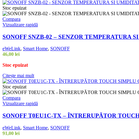
Stoc epuizat
Compara
Vizualizare rapidă
SONOFF SNZB-02 – SENZOR TEMPERATURA S
eWeLink
,
Smart Home
,
SONOFF
46,00
lei
Stoc epuizat
Citește mai mult
Stoc epuizat
Compara
Vizualizare rapidă
SONOFF T0EU1C-TX – ÎNTRERUPĂTOR TOUCH
eWeLink
,
Smart Home
,
SONOFF
91,00
lei