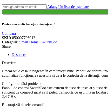
Adaugă în lista de așteptare
Pentru mai multe bucăți contactați-ne !
Compara
SKU:
850007706012
Categorii:
Smart Home
,
SwitchBot
Share:
Descriere
Descriere
Creează-ți o casă inteligentă în care trăiești bine. Panoul de control 
automatiza funcționarea acestora și de a le controla de la distanță, cum
Configurare fără probleme
Panoul de control SwitchBot este extrem de ușor de instalat și ușor de u
suficient de compact încât să îl puteți transporta cu ușurință în locația
2,4 GHz.
Bucurați-vă de telecomandă