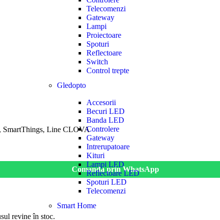
Telecomenzi
Gateway
Lampi
Proiectoare
Spoturi
Reflectoare
Switch
Control trepte
Gledopto
Accesorii
Becuri LED
Banda LED
Controlere
TT, SmartThings, Line CLOVA
Gateway
Intrerupatoare
Kituri
Lampi LED
Comanda prin WhatsApp
Reflectoare LED
Spoturi LED
Telecomenzi
Smart Home
ul revine în stoc.