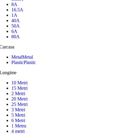
8A
16.5A
1A
40A
50A
6A
80A
Carcasa
Metal
Metal
Plastic
Plastic
Lungime
10 Metri
15 Metri
2 Metri
20 Metri
25 Metri
3 Metri
5 Metri
6 Metri
1 Metru
4 metri