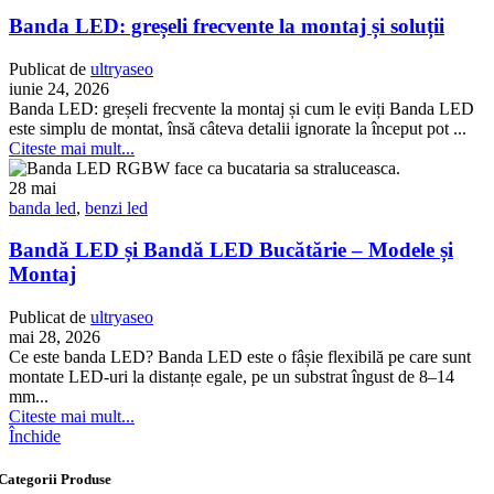
Banda LED: greșeli frecvente la montaj și soluții
Publicat de
ultryaseo
iunie 24, 2026
Banda LED: greșeli frecvente la montaj și cum le eviți Banda LED
este simplu de montat, însă câteva detalii ignorate la început pot ...
Citeste mai mult...
28
mai
banda led
,
benzi led
Bandă LED și Bandă LED Bucătărie – Modele și
Montaj
Publicat de
ultryaseo
mai 28, 2026
Ce este banda LED? Banda LED este o fâșie flexibilă pe care sunt
montate LED-uri la distanțe egale, pe un substrat îngust de 8–14
mm...
Citeste mai mult...
Închide
Categorii Produse