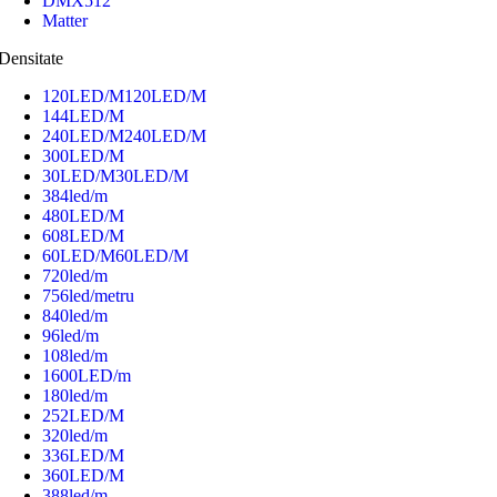
DMX512
Matter
Densitate
120LED/M
120LED/M
144LED/M
240LED/M
240LED/M
300LED/M
30LED/M
30LED/M
384led/m
480LED/M
608LED/M
60LED/M
60LED/M
720led/m
756led/metru
840led/m
96led/m
108led/m
1600LED/m
180led/m
252LED/M
320led/m
336LED/M
360LED/M
388led/m