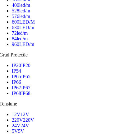
400led/m
528led/m
576led/m
600LED/M
630LED/m
72led/m
84led/m
960LED/m
Grad Protectie
IP20
IP20
IP54
IP65
IP65
IP66
IP67
IP67
IP68
IP68
Tensiune
12V
12V
220V
220V
24V
24V
5V
5V