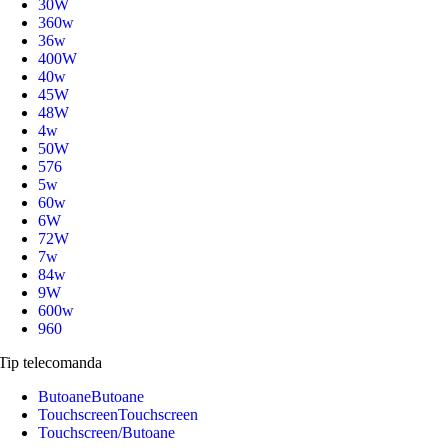
30W
360w
36w
400W
40w
45W
48W
4w
50W
576
5w
60w
6W
72W
7w
84w
9W
600w
960
Tip telecomanda
Butoane
Butoane
Touchscreen
Touchscreen
Touchscreen/Butoane