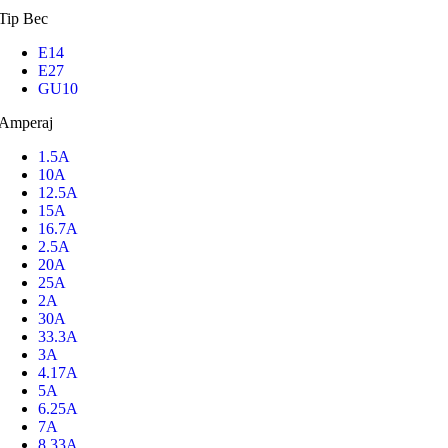
Tip Bec
E14
E27
GU10
Amperaj
1.5A
10A
12.5A
15A
16.7A
2.5A
20A
25A
2A
30A
33.3A
3A
4.17A
5A
6.25A
7A
8.33A