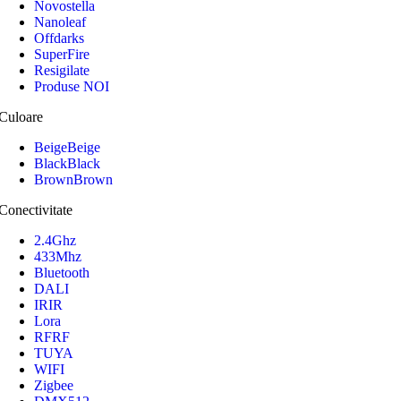
Novostella
Nanoleaf
Offdarks
SuperFire
Resigilate
Produse NOI
Culoare
Beige
Beige
Black
Black
Brown
Brown
Conectivitate
2.4Ghz
433Mhz
Bluetooth
DALI
IR
IR
Lora
RF
RF
TUYA
WIFI
Zigbee