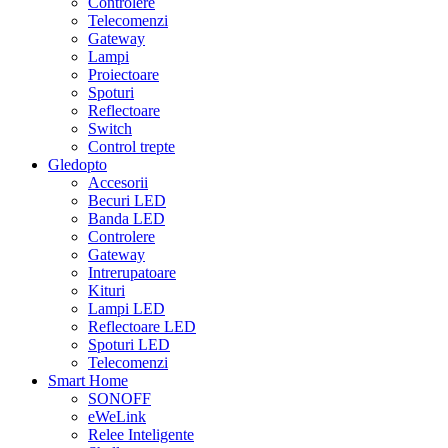
Controlere
Telecomenzi
Gateway
Lampi
Proiectoare
Spoturi
Reflectoare
Switch
Control trepte
Gledopto
Accesorii
Becuri LED
Banda LED
Controlere
Gateway
Intrerupatoare
Kituri
Lampi LED
Reflectoare LED
Spoturi LED
Telecomenzi
Smart Home
SONOFF
eWeLink
Relee Inteligente