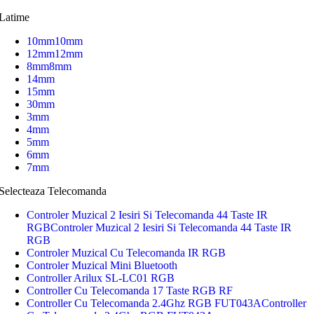
Latime
10mm
10mm
12mm
12mm
8mm
8mm
14mm
15mm
30mm
3mm
4mm
5mm
6mm
7mm
Selecteaza Telecomanda
Controler Muzical 2 Iesiri Si Telecomanda 44 Taste IR
RGB
Controler Muzical 2 Iesiri Si Telecomanda 44 Taste IR
RGB
Controler Muzical Cu Telecomanda IR RGB
Controler Muzical Mini Bluetooth
Controller Arilux SL-LC01 RGB
Controller Cu Telecomanda 17 Taste RGB RF
Controller Cu Telecomanda 2.4Ghz RGB FUT043A
Controller