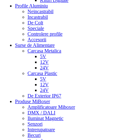
Kituri Digitale
Profile Aluminiu
Neincastrabil
Incastrabil
De Colt
Speciale
Controlere profile
Accesorii
Surse de Alimentare
Carcasa Metalica
5V
12V
24V
Carcasa Plastic
5V
12V
24V
De Exterior IP67
Produse MiBoxer
Amplificatoare Miboxer
DMX / DALI
Iluminat Magnetic
Senzori
Intrerupatoare
Becuri