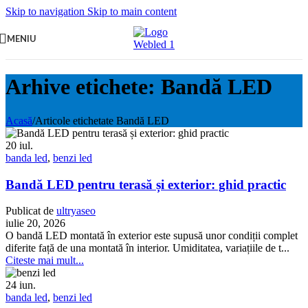
Skip to navigation
Skip to main content
MENIU
Arhive etichete: Bandă LED
Acasă
/
Articole etichetate Bandă LED
20
iul.
banda led
,
benzi led
Bandă LED pentru terasă și exterior: ghid practic
Publicat de
ultryaseo
iulie 20, 2026
O bandă LED montată în exterior este supusă unor condiții complet
diferite față de una montată în interior. Umiditatea, variațiile de t...
Citeste mai mult...
24
iun.
banda led
,
benzi led