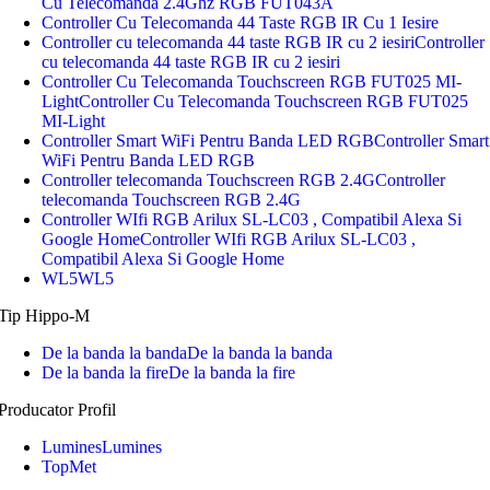
Cu Telecomanda 2.4Ghz RGB FUT043A
Controller Cu Telecomanda 44 Taste RGB IR Cu 1 Iesire
Controller cu telecomanda 44 taste RGB IR cu 2 iesiri
Controller
cu telecomanda 44 taste RGB IR cu 2 iesiri
Controller Cu Telecomanda Touchscreen RGB FUT025 MI-
Light
Controller Cu Telecomanda Touchscreen RGB FUT025
MI-Light
Controller Smart WiFi Pentru Banda LED RGB
Controller Smart
WiFi Pentru Banda LED RGB
Controller telecomanda Touchscreen RGB 2.4G
Controller
telecomanda Touchscreen RGB 2.4G
Controller WIfi RGB Arilux SL-LC03 , Compatibil Alexa Si
Google Home
Controller WIfi RGB Arilux SL-LC03 ,
Compatibil Alexa Si Google Home
WL5
WL5
Tip Hippo-M
De la banda la banda
De la banda la banda
De la banda la fire
De la banda la fire
Producator Profil
Lumines
Lumines
TopMet