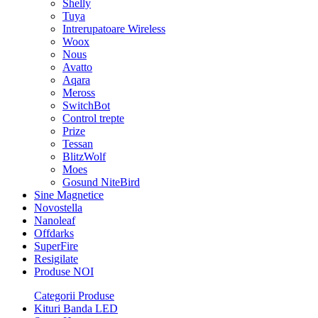
Shelly
Tuya
Intrerupatoare Wireless
Woox
Nous
Avatto
Aqara
Meross
SwitchBot
Control trepte
Prize
Tessan
BlitzWolf
Moes
Gosund NiteBird
Sine Magnetice
Novostella
Nanoleaf
Offdarks
SuperFire
Resigilate
Produse NOI
Categorii Produse
Kituri Banda LED