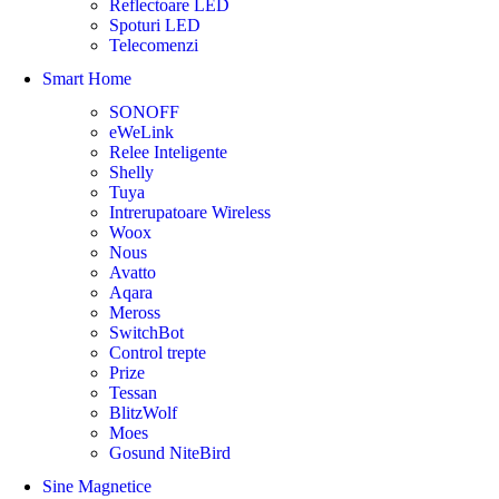
Reflectoare LED
Spoturi LED
Telecomenzi
Smart Home
SONOFF
eWeLink
Relee Inteligente
Shelly
Tuya
Intrerupatoare Wireless
Woox
Nous
Avatto
Aqara
Meross
SwitchBot
Control trepte
Prize
Tessan
BlitzWolf
Moes
Gosund NiteBird
Sine Magnetice