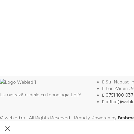
Str. Nadasel 
Luni-Vineri : 
Luminează-ți ideile cu tehnologia LED!
0751 100 037
office@weble
© webled.ro - All Rights Reserved | Proudly Powered by
Brahm