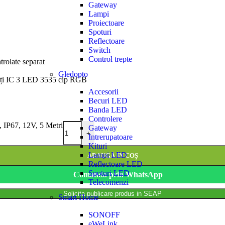
Gateway
Lampi
Proiectoare
Spoturi
Reflectoare
Switch
Control trepte
rolate separat
Gledopto
nități IC 3 LED 3535 cip RGB
Accesorii
Becuri LED
Banda LED
Controlere
IP67, 12V, 5 Metri
Gateway
+
Intrerupatoare
Kituri
Lampi LED
ADAUGĂ ÎN COȘ
Reflectoare LED
Spoturi LED
Comanda prin WhatsApp
Telecomenzi
Solicita publicare produs in SEAP
Smart Home
SONOFF
eWeLink