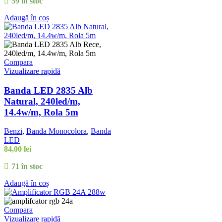
59 în stoc
Adaugă în coș
Compara
Vizualizare rapidă
Banda LED 2835 Alb
Natural, 240led/m,
14.4w/m, Rola 5m
Benzi
,
Banda Monocolora
,
Banda
LED
84,00
lei
71 în stoc
Adaugă în coș
Compara
Vizualizare rapidă