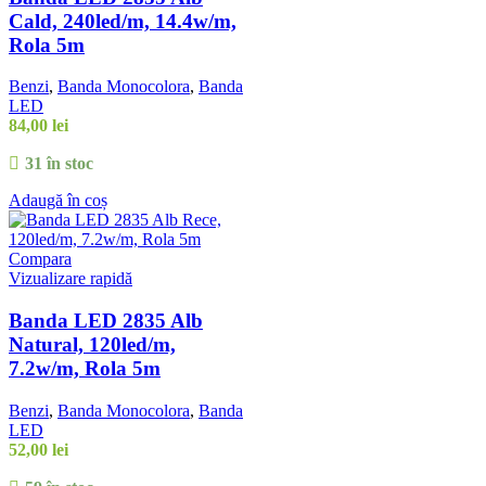
Cald, 240led/m, 14.4w/m,
Rola 5m
Benzi
,
Banda Monocolora
,
Banda
LED
84,00
lei
31 în stoc
Adaugă în coș
Compara
Vizualizare rapidă
Banda LED 2835 Alb
Natural, 120led/m,
7.2w/m, Rola 5m
Benzi
,
Banda Monocolora
,
Banda
LED
52,00
lei