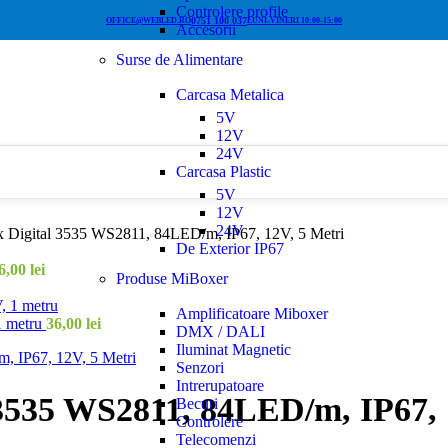
Controlere profile
0751 100 037
OFFICE@WEBLED.RO
LUNI-VINERI 10:00-15:00
Accesorii
Surse de Alimentare
Carcasa Metalica
5V
12V
24V
Carcasa Plastic
5V
12V
24V
 Digital 3535 WS2811, 84LED/m, IP67, 12V, 5 Metri
De Exterior IP67
6,00
lei
Produse MiBoxer
Amplificatoare Miboxer
1 metru
36,00
lei
DMX / DALI
Iluminat Magnetic
Senzori
Intrerupatoare
3535 WS2811, 84LED/m, IP67, 
Becuri
Controlere
Telecomenzi