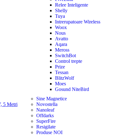
Relee Inteligente
Shelly
Tuya
Intrerupatoare Wireless
Woox
Nous
Avatto
Aqara
Meross
SwitchBot
Control trepte
Prize
Tessan
BlitzWolf
Moes
Gosund NiteBird
Sine Magnetice
Novostella
Nanoleaf
Offdarks
SuperFire
Resigilate
Produse NOI