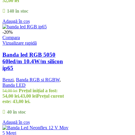
52,00
lei
140 în stoc
Adaugă în coș
-20%
Compara
Vizualizare rapidă
Banda led RGB 5050
60led/m 10.4W/m silicon
ip65
Benzi
,
Banda RGB si RGBW
,
Banda LED
Prețul inițial a fost:
54,00
lei
54,00 lei.
43,00
lei
Prețul curent
este: 43,00 lei.
40 în stoc
Adaugă în coș