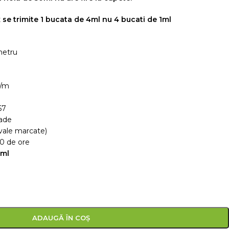
e trimite 1 bucata de 4ml nu 4 bucati de 1ml
metru
i/m
67
rade
rvale marcate)
00 de ore
0ml
ADAUGĂ ÎN COȘ