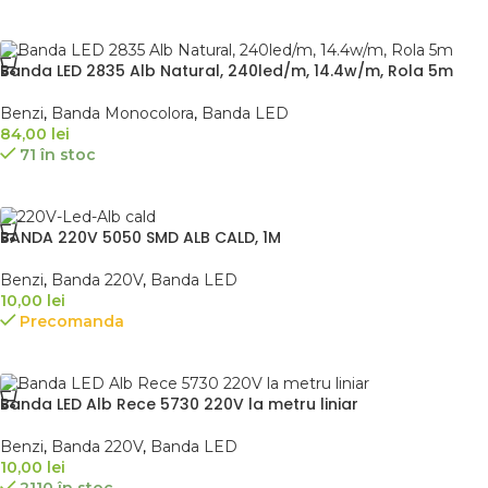
Banda LED 2835 Alb Natural, 240led/m, 14.4w/m, Rola 5m
Benzi
,
Banda Monocolora
,
Banda LED
84,00
lei
71 în stoc
BANDA 220V 5050 SMD ALB CALD, 1M
Benzi
,
Banda 220V
,
Banda LED
10,00
lei
Precomanda
Banda LED Alb Rece 5730 220V la metru liniar
Benzi
,
Banda 220V
,
Banda LED
10,00
lei
2110 în stoc