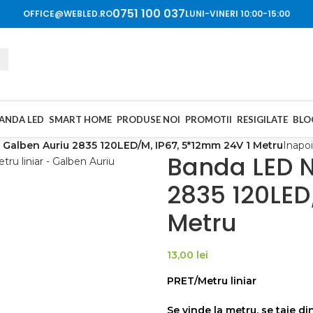
0751 100 037
OFFICE@WEBLED.RO
LUNI-VINERI 10:00-15:00
BANDA LED
SMART HOME
PRODUSE NOI
PROMOTII
RESIGILATE
BLO
Galben Auriu 2835 120LED/M, IP67, 5*12mm 24V 1 Metru
Inapoi
Banda LED N
2835 120LED
Metru
13,00
lei
PRET/Metru liniar
Se vinde la metru, se taie di