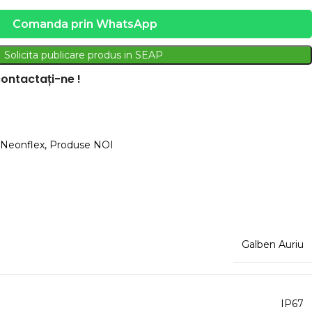
Comanda prin WhatsApp
Solicita publicare produs in SEAP
ontactați-ne !
Neonflex
,
Produse NOI
Galben Auriu
IP67