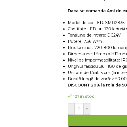
Daca se comanda 4ml de ex s
Model de cip LED: SMD2835
Cantitate LED-uri: 120 leduri/
Tensiune de intrare: DC24V
Putere: 7,36 W/m
Flux luminos: 720-800 lumen
Dimensiune: L5mm x H12mm
Nivel de impermeabilitate: IP
Unghiul fasciculului: 180 de g
Unitate de tăiat: 5 cm (la inte
Durată lungă de viață: > 50.0
DISCOUNT 20% la rola de 5
121 în stoc
-
+