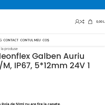
0,00
L
G
CONTACT
CONTUL MEU
COȘ
 la produse
eonflex Galben Auriu
/M, IP67, 5*12mm 24V 1
n Rola de 50ml nu are fire la capete.