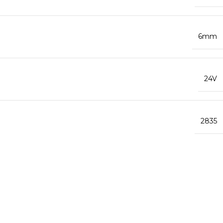
6mm
24V
2835