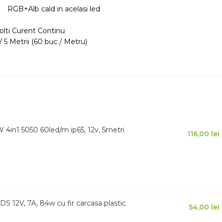
 RGB+Alb cald in acelasi led
olti Curent Continu
 5 Metrii (60 buc / Metru)
in1 5050 60led/m ip65, 12v, 5metri
116,00
lei
S 12V, 7A, 84w cu fir carcasa plastic
54,00
lei