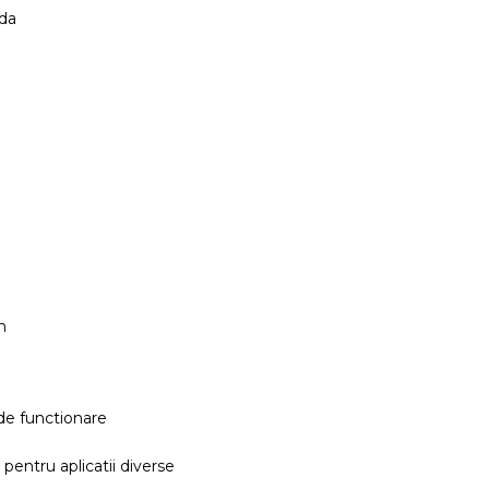
nda
m
de functionare
 pentru aplicatii diverse