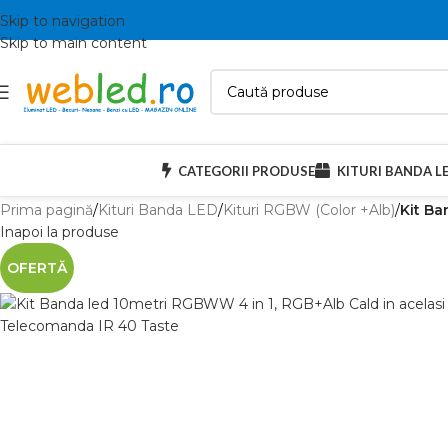
Skip to navigation
Skip to main content
CATEGORII PRODUSE
KITURI BANDA L
Prima pagină
/
Kituri Banda LED
/
Kituri RGBW (Color +Alb)
/
Kit Ba
Inapoi la produse
OFERTĂ