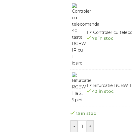
1 ×
Controler cu tele
79 în stoc
1 ×
Bifurcatie RGBW 1 la
43 în stoc
15 în stoc
-
+