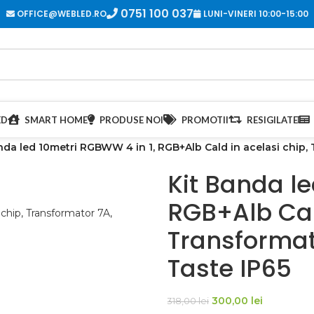
0751 100 037
OFFICE@WEBLED.RO
LUNI-VINERI 10:00-15:00
ED
SMART HOME
PRODUSE NOI
PROMOTII
RESIGILATE
nda led 10metri RGBWW 4 in 1, RGB+Alb Cald in acelasi chip,
Kit Banda l
RGB+Alb Cald
Transformat
Taste IP65
300,00
lei
318,00
lei