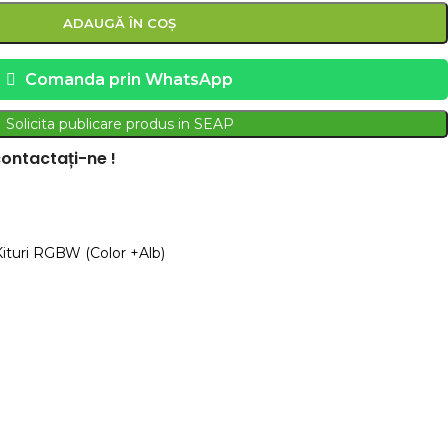
ADAUGĂ ÎN COȘ
Comanda prin WhatsApp
Solicita publicare produs in SEAP
ontactați-ne !
Kituri RGBW (Color +Alb)