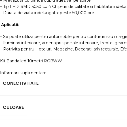
– Prevazuta cu banda dublu adeziva pe spate
– Tip LED: SMD 5050 cu 4 Chip-uri de calitate si fiabilitate indel
– Durata de viata indelungata: peste 50,000 ore
Aplicatii:
– Se poate utiliza pentru automobile pentru contururi sau margin
– Iluminari interioare, amenajari speciale interioare, trepte, geamu
– Potrivita pentru Hoteluri, Magazine, Decoratii arhitecturale, Ef
Kit Banda led 10metri
RGBWW
Informații suplimentare
CONECTIVITATE
CULOARE