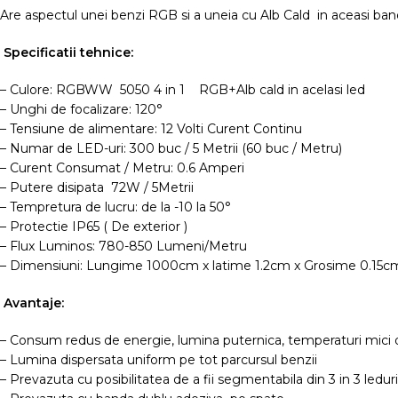
Are aspectul unei benzi RGB si a uneia cu Alb Cald in aceasi ba
Specificatii tehnice:
– Culore: RGBWW 5050 4 in 1 RGB+Alb cald in acelasi led
– Unghi de focalizare: 120°
– Tensiune de alimentare: 12 Volti Curent Continu
– Numar de LED-uri: 300 buc / 5 Metrii (60 buc / Metru)
– Curent Consumat / Metru: 0.6 Amperi
– Putere disipata 72W / 5Metrii
– Tempretura de lucru: de la -10 la 50°
– Protectie IP65 ( De exterior )
– Flux Luminos: 780-850 Lumeni/Metru
– Dimensiuni: Lungime 1000cm x latime 1.2cm x Grosime 0.15c
Avantaje:
– Consum redus de energie, lumina puternica, temperaturi mici 
– Lumina dispersata uniform pe tot parcursul benzii
– Prevazuta cu posibilitatea de a fii segmentabila din 3 in 3 leduri