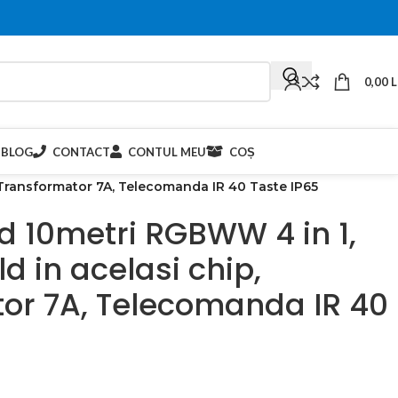
0,00
L
BLOG
CONTACT
CONTUL MEU
COȘ
 Transformator 7A, Telecomanda IR 40 Taste IP65
ed 10metri RGBWW 4 in 1,
 in acelasi chip,
or 7A, Telecomanda IR 40