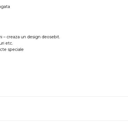
ungata
i – creaza un design deosebit.
ri etc.
ecte speciale