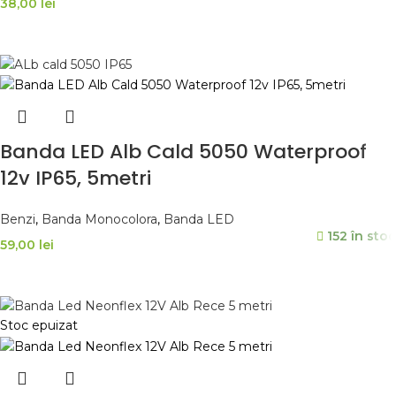
38,00
lei
ADAUGĂ ÎN COȘ
Banda LED Alb Cald 5050 Waterproof
12v IP65, 5metri
Benzi
,
Banda Monocolora
,
Banda LED
152 în stoc
59,00
lei
ADAUGĂ ÎN COȘ
Stoc epuizat