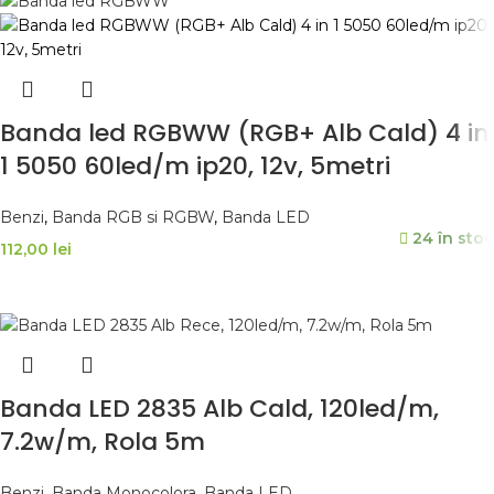
Banda led RGBWW (RGB+ Alb Cald) 4 in
1 5050 60led/m ip20, 12v, 5metri
Benzi
,
Banda RGB si RGBW
,
Banda LED
24 în stoc
112,00
lei
ADAUGĂ ÎN COȘ
Banda LED 2835 Alb Cald, 120led/m,
7.2w/m, Rola 5m
Benzi
,
Banda Monocolora
,
Banda LED