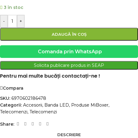
3 în stoc
-
+
ADAUGĂ ÎN COȘ
Comanda prin WhatsApp
Solicita publicare produs in SEAP
Pentru mai multe bucăți contactați-ne !
Compara
SKU:
6970602186478
Categorii:
Accesorii
,
Banda LED
,
Produse MiBoxer
,
Telecomenzi
,
Telecomenzi
Share:
DESCRIERE