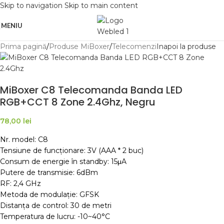
Skip to navigation
Skip to main content
MENIU
Prima pagină
/
Produse MiBoxer
/
Telecomenzi
Inapoi la produse
MiBoxer C8 Telecomanda Banda LED
RGB+CCT 8 Zone 2.4Ghz, Negru
78,00
lei
Nr. model: C8
Tensiune de funcționare: 3V (AAA * 2 buc)
Consum de energie în standby: 15μA
Putere de transmisie: 6dBm
RF: 2,4 GHz
Metoda de modulație: GFSK
Distanța de control: 30 de metri
Temperatura de lucru: -10~40°C