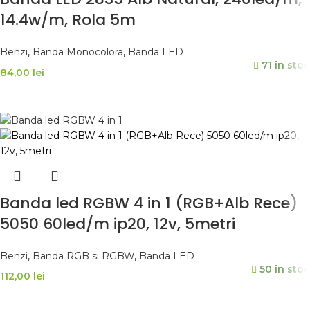
14.4w/m, Rola 5m
Benzi
,
Banda Monocolora
,
Banda LED
71 în stoc
84,00
lei
ADAUGĂ ÎN COȘ
Banda led RGBW 4 in 1 (RGB+Alb Rece)
5050 60led/m ip20, 12v, 5metri
Benzi
,
Banda RGB si RGBW
,
Banda LED
50 în stoc
112,00
lei
ADAUGĂ ÎN COȘ