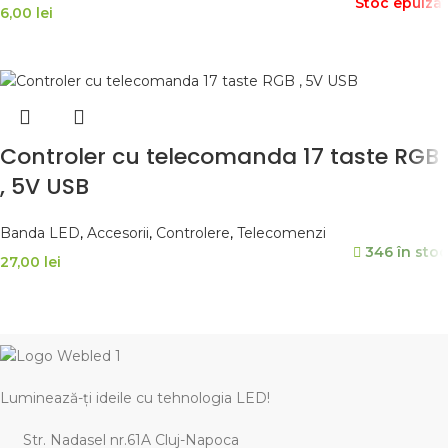
Stoc epuizat
6,00
lei
CITEȘTE MAI MULT
Controler cu telecomanda 17 taste RGB
, 5V USB
Banda LED
,
Accesorii
,
Controlere
,
Telecomenzi
346 în stoc
27,00
lei
ADAUGĂ ÎN COȘ
Luminează-ți ideile cu tehnologia LED!
Str. Nadasel nr.61A Cluj-Napoca