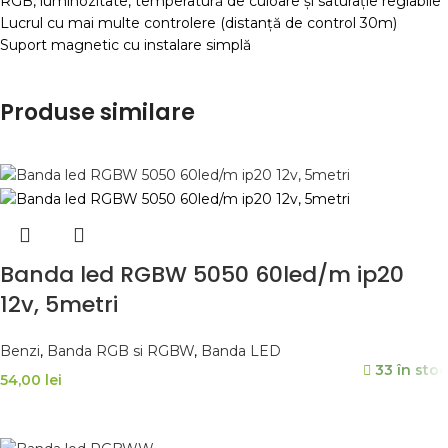
RGB, luminozitate, temperatură de culoare și saturație reglabile
Lucrul cu mai multe controlere (distanță de control 30m)
Suport magnetic cu instalare simplă
Produse similare
Banda led RGBW 5050 60led/m ip20
12v, 5metri
Benzi
,
Banda RGB si RGBW
,
Banda LED
33 în stoc
54,00
lei
ADAUGĂ ÎN COȘ