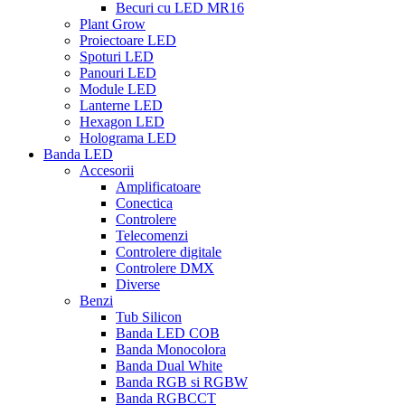
Becuri cu LED MR16
Plant Grow
Proiectoare LED
Spoturi LED
Panouri LED
Module LED
Lanterne LED
Hexagon LED
Holograma LED
Banda LED
Accesorii
Amplificatoare
Conectica
Controlere
Telecomenzi
Controlere digitale
Controlere DMX
Diverse
Benzi
Tub Silicon
Banda LED COB
Banda Monocolora
Banda Dual White
Banda RGB si RGBW
Banda RGBCCT