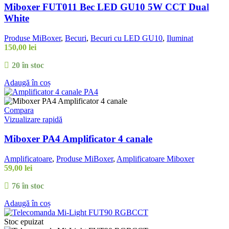
Miboxer FUT011 Bec LED GU10 5W CCT Dual
White
Produse MiBoxer
,
Becuri
,
Becuri cu LED GU10
,
Iluminat
150,00
lei
20 în stoc
Adaugă în coș
Compara
Vizualizare rapidă
Miboxer PA4 Amplificator 4 canale
Amplificatoare
,
Produse MiBoxer
,
Amplificatoare Miboxer
59,00
lei
76 în stoc
Adaugă în coș
Stoc epuizat