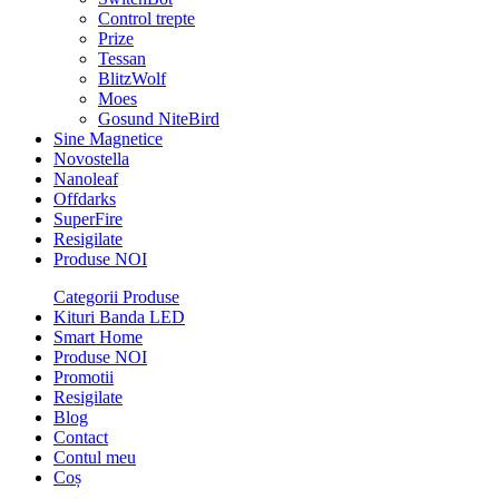
Control trepte
Prize
Tessan
BlitzWolf
Moes
Gosund NiteBird
Sine Magnetice
Novostella
Nanoleaf
Offdarks
SuperFire
Resigilate
Produse NOI
Categorii Produse
Kituri Banda LED
Smart Home
Produse NOI
Promotii
Resigilate
Blog
Contact
Contul meu
Coș