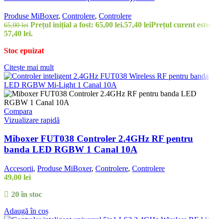
Produse MiBoxer
,
Controlere
,
Controlere
Prețul inițial a fost: 65,00 lei.
57,40
lei
Prețul curent este:
65,00
lei
57,40 lei.
Stoc epuizat
Citește mai mult
Compara
Vizualizare rapidă
Miboxer FUT038 Controler 2.4GHz RF pentru
banda LED RGBW 1 Canal 10A
Accesorii
,
Produse MiBoxer
,
Controlere
,
Controlere
49,00
lei
20 în stoc
Adaugă în coș