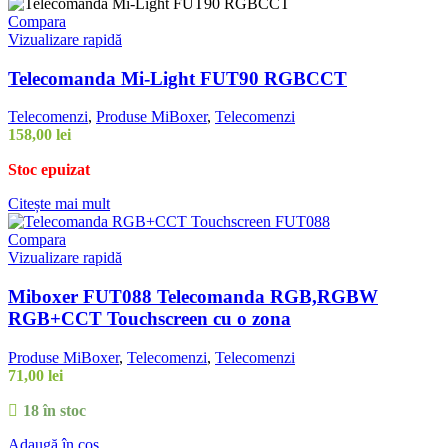
Compara
Vizualizare rapidă
Telecomanda Mi-Light FUT90 RGBCCT
Telecomenzi
,
Produse MiBoxer
,
Telecomenzi
158,00
lei
Stoc epuizat
Citește mai mult
Compara
Vizualizare rapidă
Miboxer FUT088 Telecomanda RGB,RGBW
RGB+CCT Touchscreen cu o zona
Produse MiBoxer
,
Telecomenzi
,
Telecomenzi
71,00
lei
18 în stoc
Adaugă în coș