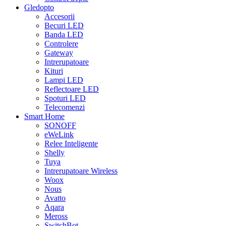
Gledopto
Accesorii
Becuri LED
Banda LED
Controlere
Gateway
Intrerupatoare
Kituri
Lampi LED
Reflectoare LED
Spoturi LED
Telecomenzi
Smart Home
SONOFF
eWeLink
Relee Inteligente
Shelly
Tuya
Intrerupatoare Wireless
Woox
Nous
Avatto
Aqara
Meross
SwitchBot