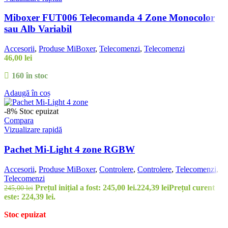
Miboxer FUT006 Telecomanda 4 Zone Monocolor
sau Alb Variabil
Accesorii
,
Produse MiBoxer
,
Telecomenzi
,
Telecomenzi
46,00
lei
160 în stoc
Adaugă în coș
-8%
Stoc epuizat
Compara
Vizualizare rapidă
Pachet Mi-Light 4 zone RGBW
Accesorii
,
Produse MiBoxer
,
Controlere
,
Controlere
,
Telecomenzi
,
Telecomenzi
Prețul inițial a fost: 245,00 lei.
224,39
lei
Prețul curent
245,00
lei
este: 224,39 lei.
Stoc epuizat