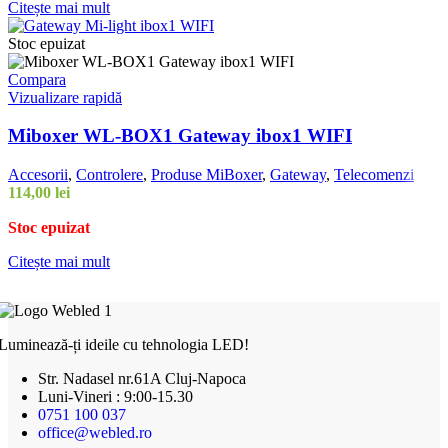
Citește mai mult
Stoc epuizat
Compara
Vizualizare rapidă
Miboxer WL-BOX1 Gateway ibox1 WIFI
Accesorii
,
Controlere
,
Produse MiBoxer
,
Gateway
,
Telecomenzi
114,00
lei
Stoc epuizat
Citește mai mult
Luminează-ți ideile cu tehnologia LED!
Str. Nadasel nr.61A Cluj-Napoca
Luni-Vineri : 9:00-15.30
0751 100 037
office@webled.ro