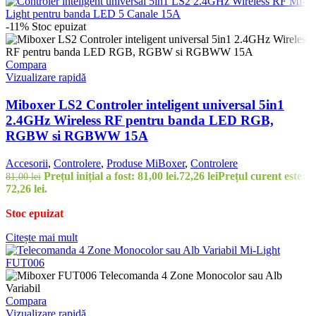
-11%
Stoc epuizat
Compara
Vizualizare rapidă
Miboxer LS2 Controler inteligent universal 5in1
2.4GHz Wireless RF pentru banda LED RGB,
RGBW si RGBWW 15A
Accesorii
,
Controlere
,
Produse MiBoxer
,
Controlere
Prețul inițial a fost: 81,00 lei.
72,26
lei
Prețul curent este:
81,00
lei
72,26 lei.
Stoc epuizat
Citește mai mult
Compara
Vizualizare rapidă