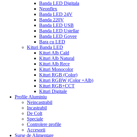
Banda LED Digitala
Neonflex
Banda LED 24V
Banda 220V
Banda LED USB
Banda LED Ustellar
Banda LED Govee
Bara cu LED
Kituri Banda LED
Kituri Alb Cald
Kituri Alb Natural
Kituri Alb Rece
Kituri Monocolor
Kituri RGB (Color)
Kituri RGBW (Color +Alb)
Kituri RGB+CCT
Kituri Digitale
Profile Aluminiu
Neincastrabil
Incastrabil
De Colt
Speciale
Controlere profile
Accesorii
Surse de Alimentare