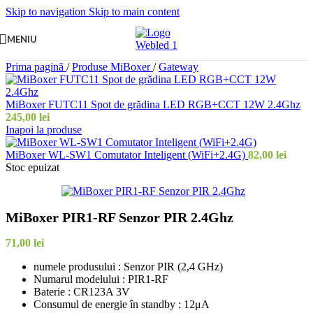
Skip to navigation
Skip to main content
MENIU
Prima pagină
/
Produse MiBoxer
/
Gateway
MiBoxer FUTC11 Spot de grădina LED RGB+CCT 12W 2.4Ghz
245,00
lei
Inapoi la produse
MiBoxer WL-SW1 Comutator Inteligent (WiFi+2.4G)
82,00
lei
Stoc epuizat
MiBoxer PIR1-RF Senzor PIR 2.4Ghz
71,00
lei
numele produsului : Senzor PIR (2,4 GHz)
Numarul modelului : PIR1-RF
Baterie : CR123A 3V
Consumul de energie în standby : 12μA