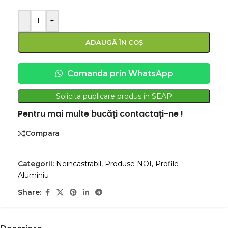
-
+
ADAUGĂ ÎN COȘ
Comanda prin WhatsApp
Solicita publicare produs in SEAP
Pentru mai multe bucăți contactați-ne !
Compara
Categorii:
Neincastrabil
,
Produse NOI
,
Profile
Aluminiu
Share: