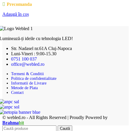
Precomanda
Adaugă în coș
Luminează-ți ideile cu tehnologia LED!
Str. Nadasel nr.61A Cluj-Napoca
Luni-Vineri : 9:00-15.30
0751 100 037
office@webled.ro
Termeni & Conditii
Politica de confidentialitate
Informatii de Livrare
Metode de Plata
Contact
© webled.ro - All Rights Reserved | Proudly Powered by
Brahma
bit
Caută