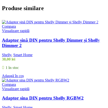
Produse similare
Compara
Vizualizare rapidă
Adaptor șină DIN pentru Shelly Dimmer și Shelly
Dimmer 2
Shelly
,
Smart Home
38,00
lei
1 în stoc
Adaugă în coș
Compara
Vizualizare rapidă
Adaptor sina DIN pentru Shelly RGBW2
Shelly
,
Smart Home