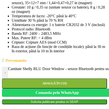
senzor), 35×12×7 mm / 1,44×0,47×0,27 in (magnet)
Greutate: 10 g / 0,35 oz (unitate senzor cu baterie), 8 g / 0,28
oz (magnet)
Temperatura de lucru: -20°C până la 40°C
Umiditate 30 % până la 70 % RH
Alimentarea cu energie: 1 x baterie CR2032 de 3 V (inclusă)
Protocol radio: Bluetooth
Banda RF: 2400 – 2483,5 MHz
Max. Putere RF: < 4 dBm
Criptare: Criptare AES (mod CCM)
Raza de acțiune (în funcție de condițiile locale): până la 30 m
în exterior, până la 10 m în interior
Precomanda
Cantitate Shelly BLU Door Window - senzor Bluetooth pentru usi 
-
ADAUGĂ ÎN COȘ
Comanda prin WhatsApp
Solicita publicare produs in SEAP