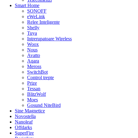
Smart Home
SONOFF
eWeLink
Relee Inteligente
Shelly
Tuya
Intrerupatoare Wireless
Woox
Nous
Avatto
Aqara
Meross
SwitchBot
Control trepte
Prize
Tessan
BlitzWolf
Moes
Gosund NiteBird
Sine Magnetice
Novostella
Nanoleaf
Offdarks
SuperFire