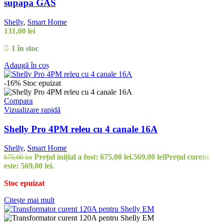
supapa GAS
Shelly
,
Smart Home
131,00
lei
1 în stoc
Adaugă în coș
-16%
Stoc epuizat
Compara
Vizualizare rapidă
Shelly Pro 4PM releu cu 4 canale 16A
Shelly
,
Smart Home
Prețul inițial a fost: 675,00 lei.
569,00
lei
Prețul curent
675,00
lei
este: 569,00 lei.
Stoc epuizat
Citește mai mult