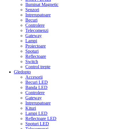
Iluminat Magnetic
Senzori
Intrerupatoare
Becuri
Controlere
Telecomenzi
Gateway
Lampi
Proiectoare
Spoturi
Reflectoare
Switch
Control trepte
Gledopto
Accesorii
Becuri LED
Banda LED
Controlere
Gateway
Intrerupatoare
Kituri
Lampi LED
Reflectoare LED
Spoturi LED
Telecomenzi