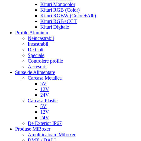
Kituri Monocolor
Kituri RGB (Color)
Kituri RGBW (Color +Alb)
Kituri RGB+CCT
Kituri Digitale
Profile Aluminiu
Neincastrabil
Incastrabil
De Colt
Speciale
Controlere profile
Accesorii
Surse de Alimentare
Carcasa Metalica
5V
12V
24V
Carcasa Plastic
5V
12V
24V
De Exterior IP67
Produse MiBoxer
Amplificatoare Miboxer
DMX / DALI