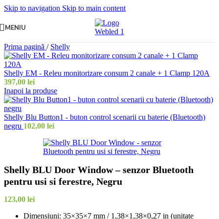
Skip to navigation
Skip to main content
MENIU
Prima pagină
/
Shelly
Shelly EM - Releu monitorizare consum 2 canale + 1 Clamp 120A
397,00
lei
Inapoi la produse
Shelly Blu Button1 - buton control scenarii cu baterie (Bluetooth)
negru
102,00
lei
Shelly BLU Door Window – senzor Bluetooth
pentru usi si ferestre, Negru
123,00
lei
Dimensiuni: 35×35×7 mm / 1,38×1,38×0,27 in (unitate