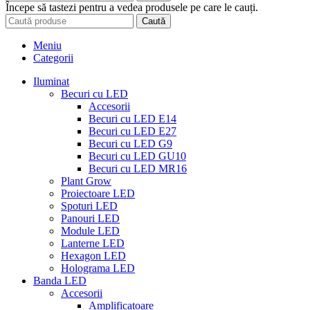
Începe să tastezi pentru a vedea produsele pe care le cauți.
Caută
Meniu
Categorii
Iluminat
Becuri cu LED
Accesorii
Becuri cu LED E14
Becuri cu LED E27
Becuri cu LED G9
Becuri cu LED GU10
Becuri cu LED MR16
Plant Grow
Proiectoare LED
Spoturi LED
Panouri LED
Module LED
Lanterne LED
Hexagon LED
Holograma LED
Banda LED
Accesorii
Amplificatoare