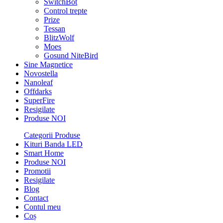
SwitchBot
Control trepte
Prize
Tessan
BlitzWolf
Moes
Gosund NiteBird
Sine Magnetice
Novostella
Nanoleaf
Offdarks
SuperFire
Resigilate
Produse NOI
Categorii Produse
Kituri Banda LED
Smart Home
Produse NOI
Promotii
Resigilate
Blog
Contact
Contul meu
Coș