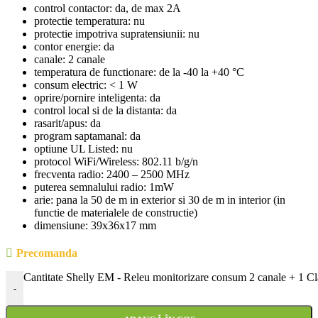
control contactor: da, de max 2A
protectie temperatura: nu
protectie impotriva supratensiunii: nu
contor energie: da
canale: 2 canale
temperatura de functionare: de la -40 la +40 °C
consum electric: < 1 W
oprire/pornire inteligenta: da
control local si de la distanta: da
rasarit/apus: da
program saptamanal: da
optiune UL Listed: nu
protocol WiFi/Wireless: 802.11 b/g/n
frecventa radio: 2400 – 2500 MHz
puterea semnalului radio: 1mW
arie: pana la 50 de m in exterior si 30 de m in interior (in
functie de materialele de constructie)
dimensiune: 39x36x17 mm
Precomanda
Cantitate Shelly EM - Releu monitorizare consum 2 canale + 1 
-