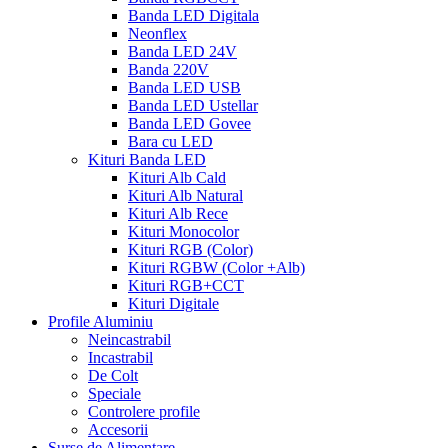
Banda LED Digitala
Neonflex
Banda LED 24V
Banda 220V
Banda LED USB
Banda LED Ustellar
Banda LED Govee
Bara cu LED
Kituri Banda LED
Kituri Alb Cald
Kituri Alb Natural
Kituri Alb Rece
Kituri Monocolor
Kituri RGB (Color)
Kituri RGBW (Color +Alb)
Kituri RGB+CCT
Kituri Digitale
Profile Aluminiu
Neincastrabil
Incastrabil
De Colt
Speciale
Controlere profile
Accesorii
Surse de Alimentare