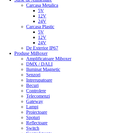
Carcasa Metalica
5V
12V
24V
Carcasa Plastic
5V
12V
24V
De Exterior IP67
Produse MiBoxer
Amplificatoare Miboxer
DMX / DALI
Iluminat Magnetic
Senzori
Intrerupatoare
Becuri
Controlere
Telecomenzi
Gateway
Lampi
Proiectoare
Spoturi
Reflectoare
Switch