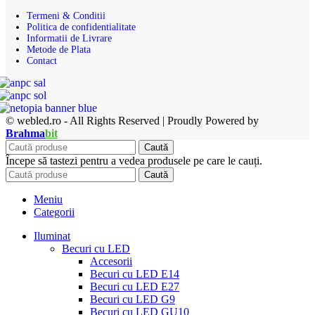
Termeni & Conditii
Politica de confidentialitate
Informatii de Livrare
Metode de Plata
Contact
© webled.ro - All Rights Reserved | Proudly Powered by
Brahma
bit
Caută
Începe să tastezi pentru a vedea produsele pe care le cauți.
Caută
Meniu
Categorii
Iluminat
Becuri cu LED
Accesorii
Becuri cu LED E14
Becuri cu LED E27
Becuri cu LED G9
Becuri cu LED GU10