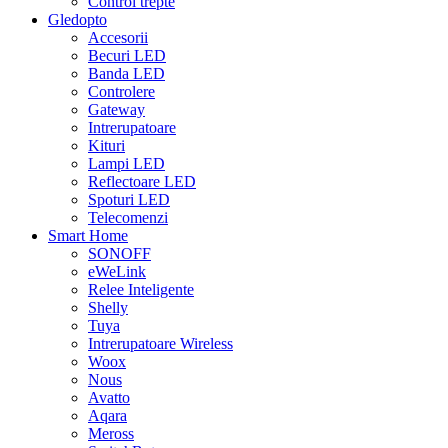
Control trepte
Gledopto
Accesorii
Becuri LED
Banda LED
Controlere
Gateway
Intrerupatoare
Kituri
Lampi LED
Reflectoare LED
Spoturi LED
Telecomenzi
Smart Home
SONOFF
eWeLink
Relee Inteligente
Shelly
Tuya
Intrerupatoare Wireless
Woox
Nous
Avatto
Aqara
Meross